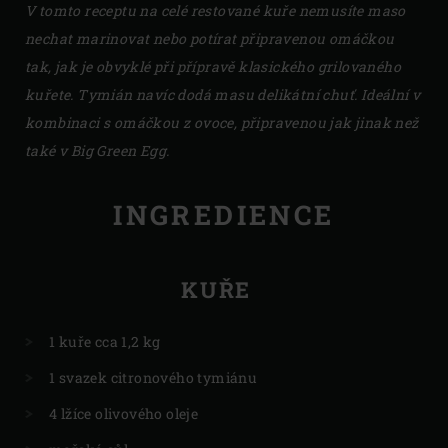
V tomto receptu na celé restované kuře nemusíte maso
nechat marinovat nebo potírat připravenou omáčkou
tak, jak je obvyklé při přípravě klasického grilovaného
kuřete. Tymián navíc dodá masu delikátní chuť. Ideální v
kombinaci s omáčkou z ovoce, připravenou jak jinak než
také v Big Green Egg.
INGREDIENCE
KUŘE
1 kuře cca 1,2 kg
1 svazek citronového tymiánu
4 lžíce olivového oleje