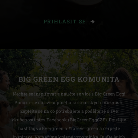
PŘIHLÁSIT SE
BIG GREEN EGG KOMUNITA
Nechte se inspirovat a naučte se více s Big Green Egg!
Ponořte se do světa plného kulinářských možností.
Zeptejte se na co potřebujete a podělte se o své
zkušenosti přes Facebook (BigGreenEggCZE). Použijte
hashtags #Evergreen a #forevergreen a čerpejte
inspirace! Vytváříme krásné vzpomínky. Buďte jejich