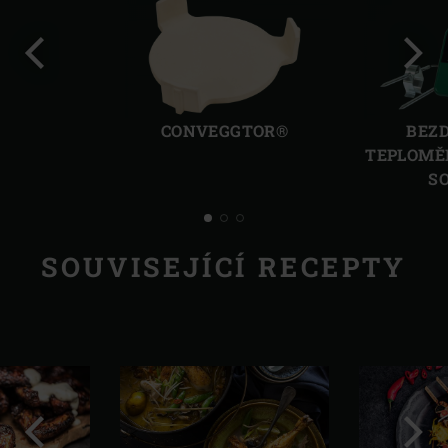
Předchozí
Další
CONVEGGTOR®
BEZ
TEPLOMĚR
S
SOUVISEJÍCÍ RECEPTY