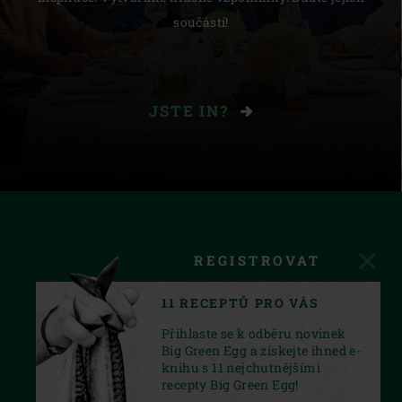
součástí!
JSTE IN?
REGISTROVAT
11 RECEPTŮ PRO VÁS
Přihlaste se k odběru novinek
Big Green Egg a získejte ihned e-
knihu s 11 nejchutnějšími
recepty Big Green Egg!