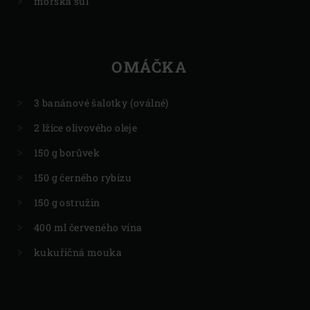
mořská sůl
OMÁČKA
3 banánové šalotky (oválné)
2 lžíce olivového oleje
150 g borůvek
150 g černého rybízu
150 g ostružin
400 ml červeného vína
kukuřičná mouka