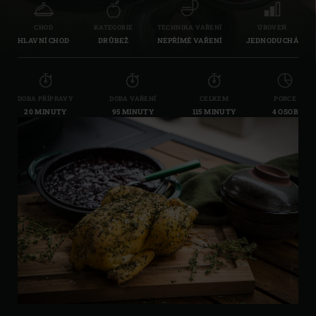
CHOD
KATEGORIE
TECHNIKA VAŘENÍ
ÚROVEŇ
HLAVNÍ CHOD
DRŮBEŽ
NEPŘÍMÉ VAŘENÍ
JEDNODUCHÁ
DOBA PŘÍPRAVY
DOBA VAŘENÍ
CELKEM
PORCE
20 MINUTY
95 MINUTY
115 MINUTY
4 OSOB