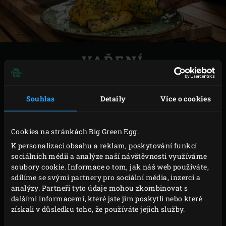
VAŘENÍ
Kuře položte na rošt a do jeho středu zapíchněte
Souhlas
Detaily
Více o cookies
sondu teploměru
. Zavřete víko EGG a nastavte
teplotu v jádře masa na 72°C. Mezitím oloupejte a
nakrájejte banánové šalotky pro přípravu omáčky
Cookies na stránkách Big Green Egg.
a dejte je stranou.
K personalizaci obsahu a reklam, poskytování funkcí
sociálních médií a analýze naší návštěvnosti využíváme
Jakmile teplota uvnitř masa dosáhne nastavené
soubory cookie. Informace o tom, jak náš web používáte,
hodnoty, vytáhněte maso z EGG a lehce překryjte
sdílíme se svými partnery pro sociální média, inzerci a
alobalem, aby kůže byla křupavá; nebalte kuře celé.
analýzy. Partneři tyto údaje mohou zkombinovat s
dalšími informacemi, které jste jim poskytli nebo které
Postavte poklici od litinového kulatého pekáče na
získali v důsledku toho, že používáte jejich služby.
rošt, nalijte olivový olej a nechte zahřát. Přidejte