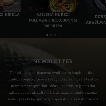
Předchozí
Další
CÍ KŘÍDLA
ASIJSKÁ KUŘECÍ
KUŘE
POLÉVKA S KOKOSOVÝM
ARAŠÍDO
MLÉKEM
NEWSLETTER
Pokud si přejete dostávat svoji dávku inspirace do e-
mailu, zaregistrujte se a každý měsíc se můžete těšit na
newsletter Inspiration Today. To je vše co je potřeba
udělat, abyste získali skvělé, delikátní recepty, sezónní
menu, praktické tipy, rady a spoustu dalších informací!