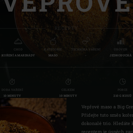
VEPŘOVÉ
Slovenia | Slovenija
Spain | España
RECEPTY
Sweden | Sverige
Switzerland (French) 
CHOD
KATEGORIE
TECHNIKA VAŘENÍ
ÚROVEŇ
KOŘENÍ A MARINÁDY
MASO
-
JEDNODUCHÁ
Switzerland | Schwei
Turkey | Türkiye
DOBA VAŘENÍ
CELKEM
PORCE
10 MINUTY
10 MINUTY
210 G KUSŮ
Vepřové maso a Big Gre
Přidejte tuto směs koř
dokonalé trio. Hledáte 
receptem je úspěch za