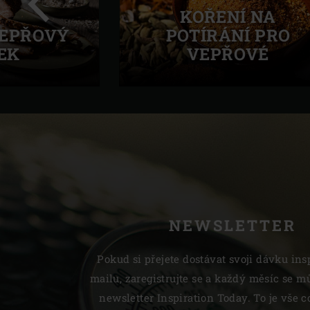
KOŘENÍ NA
VEPŘOVÝ
POTÍRÁNÍ PRO
EK
VEPŘOVÉ
Předchozí
NEWSLETTER
Pokud si přejete dostávat svoji dávku ins
mailu, zaregistrujte se a každý měsíc se mů
newsletter Inspiration Today. To je vše c