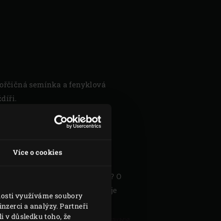
hořčičná semínka a fenyklová
díři.
 nebudete muset použít.
Více o cookies
rčování množství pro potírání? O
vat vzhledem k surovinám jako je
vnosti využíváme soubory
h kořenících směsích
.
nzerci a analýzy. Partneři
i v důsledku toho, že