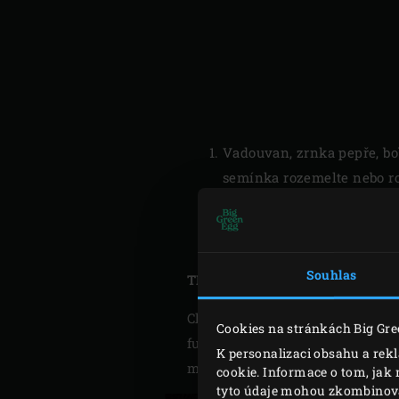
Vadouvan, zrnka pepře, bo
semínka rozemelte nebo ro
Smíchejte všechny ingredi
Souhlas
TIP: přečtěte si blog „Jak si př
Chtěli byste se dozvědět více 
Cookies na stránkách Big Gre
funkcích, které různé druhy koř
K personalizaci obsahu a rek
maso, drůbež, zelenina a ryby? 
cookie. Informace o tom, jak 
tyto údaje mohou zkombinovat 