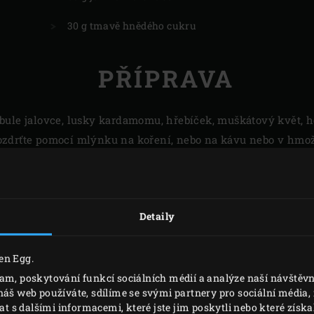
30 g tmavě hnědého cukru
PŘÍPRAVA
bule jalovce, lusky kardamomu, hřebíček, muškátový květ, 
zdrťte pomocí mlýnku na koření, nebo na kávu nebo v hmož
ence na potírání a uchovávejte v uzavřené nádobě, dokud ji
Detaily
ipravit vlastní směs koření”
o přípravě různých domácích kořenících směsí? O správném u
en Egg.
ení a přísad ve směsi mají, k čemu slouží, a jak je kombino
lam, poskytování funkcí sociálních médií a analýze naší návště
Vše, co potřebujete vědět, se dočtete v našem blogu o
domácíc
náš web používáte, sdílíme se svými partnery pro sociální média, i
s dalšími informacemi, které jste jim poskytli nebo které získal