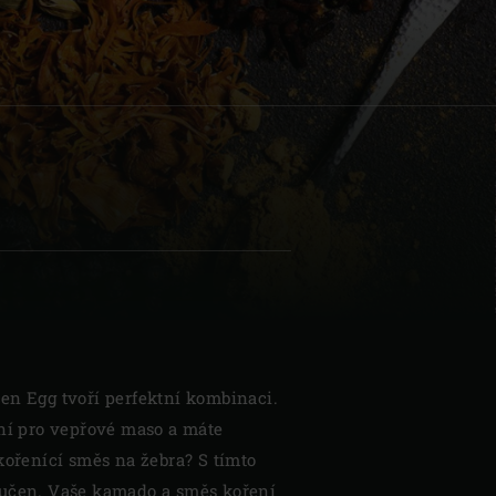
| Schweiz (Français)
z
en Egg tvoří perfektní kombinaci.
ení pro vepřové maso a máte
kořenící směs na žebra? S tímto
ručen. Vaše kamado a směs koření