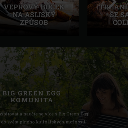
TRHANÉ
VEPŘOVÝ BŮČEK
SE S
NA ASIJSKÝ
COL
ZPŮSOB
Další
BIG GREEN EGG
KOMUNITA
nspirovat a naučte se více s Big Green Egg!
 do světa plného kulinářských možností.