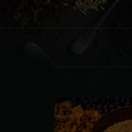
Denmark | Danmark
Estonia | Eesti
Finland | Suomi
France | France
Germany | Deutschland
Greece | Ελλάδα
Hungary | Magyarország