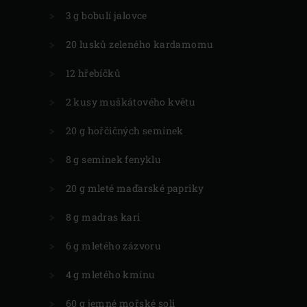
3 g bobulí jalovce
20 lusků zeleného kardamomu
12 hřebíčků
2 kusy muškátového květu
20 g hořčičných semínek
8 g semínek fenyklu
20 g mleté maďarské papriky
8 g madras kari
6 g mletého zázvoru
4 g mletého kmínu
60 g jemné mořské soli