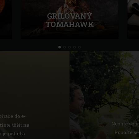
GRILOVANÝ
TOMAHAWK
pirace do e-
Nechte se i
žete těšit na
Ponořte se
o je potřeba