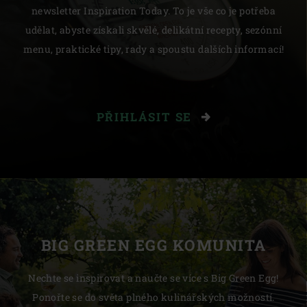
newsletter Inspiration Today. To je vše co je potřeba
udělat, abyste získali skvělé, delikátní recepty, sezónní
menu, praktické tipy, rady a spoustu dalších informací!
PŘIHLÁSIT SE
BIG GREEN EGG KOMUNITA
Nechte se inspirovat a naučte se více s Big Green Egg!
Ponořte se do světa plného kulinářských možností.