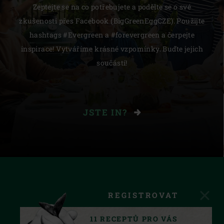
Zeptejte se na co potřebujete a podělte se o své
zkušenosti přes Facebook (BigGreenEggCZE). Použijte
hashtags #Evergreen a #forevergreen a čerpejte
inspirace! Vytváříme krásné vzpomínky. Buďte jejich
součástí!
JSTE IN?
REGISTROVAT
11 RECEPTŮ PRO VÁS