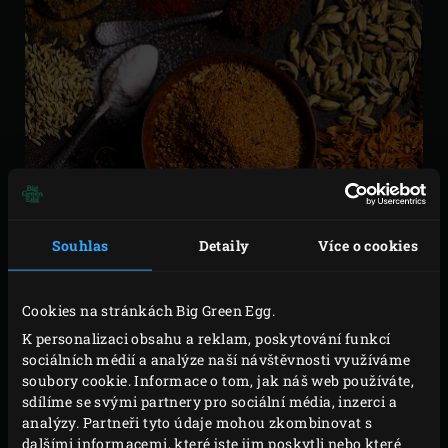
Souhlas
Detaily
Více o cookies
Cookies na stránkách Big Green Egg.
K personalizaci obsahu a reklam, poskytování funkcí
sociálních médií a analýze naší návštěvnosti využíváme
KAŽDÉ KOŘENÍ MÁ
soubory cookie. Informace o tom, jak náš web používáte,
SVOU FUNKCI
sdílíme se svými partnery pro sociální média, inzerci a
analýzy. Partneři tyto údaje mohou zkombinovat s
dalšími informacemi, které jste jim poskytli nebo které