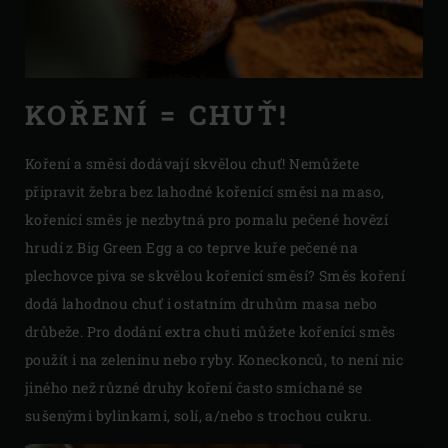
KOŘENÍ = CHUŤ!
Koření a směsi dodávají skvělou chuť! Nemůžete
připravit žebra bez lahodné kořenící směsi na maso,
kořenící směs je nezbytná pro pomalu pečené hovězí
hrudí z Big Green Egg a co teprve kuře pečené na
plechovce piva se skvělou kořenící směsí? Směs koření
dodá lahodnou chuť i ostatním druhům masa nebo
drůbeže. Pro dodání extra chuti můžete kořenící směs
použít i na zeleninu nebo ryby. Koneckonců, to není nic
jiného než různé druhy koření často smíchané se
sušenými bylinkami, solí, a/nebo s trochou cukru.