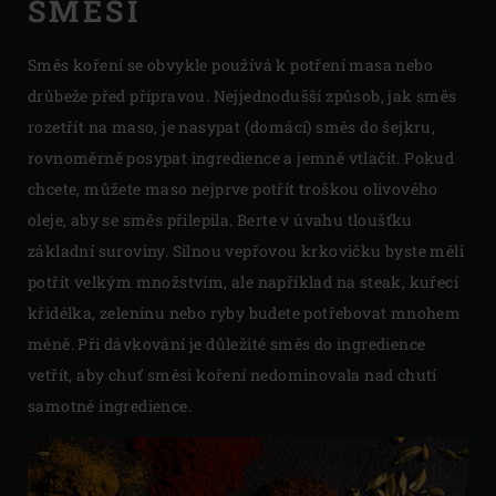
SMĚSI
Směs koření se obvykle používá k potření masa nebo
drůbeže před přípravou. Nejjednodušší způsob, jak směs
rozetřít na maso, je nasypat (domácí) směs do šejkru,
rovnoměrně posypat ingredience a jemně vtlačit. Pokud
chcete, můžete maso nejprve potřít troškou olivového
oleje, aby se směs přilepila. Berte v úvahu tloušťku
základní suroviny. Silnou vepřovou krkovičku byste měli
potřít velkým množstvím, ale například na steak, kuřecí
křidélka, zeleninu nebo ryby budete potřebovat mnohem
méně. Při dávkování je důležité směs do ingredience
vetřít, aby chuť směsi koření nedominovala nad chutí
samotné ingredience.