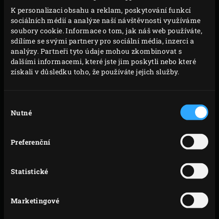
nerezový
koš pro convEGGtor
se dvěma
K personalizaci obsahu a reklam, poskytování funkcí
půlkruhovými nerezovými rošty
. Na rošt postavte
sociálních médií a analýze naší návštěvnosti využíváme
soubory cookie. Informace o tom, jak náš web používáte,
smaltovaný litinový hrnec
.
sdílíme se svými partnery pro sociální média, inzerci a
Pro přípravu ozdoby nalijte polovinu olivového
analýzy. Partneři tyto údaje mohou zkombinovat s
oleje do pánve, přidejte plátky hub a několik minut
dalšími informacemi, které jste jim poskytli nebo které
získali v důsledku toho, že používáte jejich služby.
je smažte. Občas promíchejte a po každé akci
zavřete víko kamada.
Plátky hub vyjměte z pánve a odložte stranou. Do
Výběr
Nutné
souhlasu
pánve nalijte olivový olej na polévku, přidejte cibuli
a topinambur a restujte asi 5 minut, dokud cibule
nezesklovatí; občas promíchejte.
Preferenční
Do pánve přidejte čtvrtky hub, hříbky a bobkové
listy a zalijte sójovou omáčkou a vodou. Zavřete
Statistické
víko kamada a počkejte, až tekutina začne vřít.
Vyjměte litinový hrnec a nerezový koš pro
Marketingové
convEGGtor z kamada, otočte celer a vraťte koš a