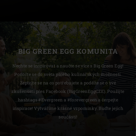
BIG GREEN EGG KOMUNITA
Nechte se inspirovat a naučte se více s Big Green Egg!
Ponořte se do světa plného kulinářských možností.
Zeptejte se na co potřebujete a podělte se o své
zkušenosti přes Facebook (BigGreenEggCZE). Použijte
hashtags #Evergreen a #forevergreen a čerpejte
inspirace! Vytváříme krásné vzpomínky. Buďte jejich
součástí!