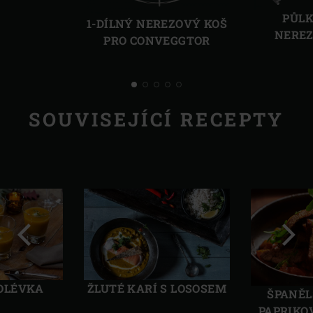
PŮL
1-DÍLNÝ NEREZOVÝ KOŠ
NEREZ
PRO CONVEGGTOR
SOUVISEJÍCÍ RECEPTY
Předchozí
Další
OLÉVKA
ŽLUTÉ KARÍ S LOSOSEM
ŠPANĚL
PAPRIKO