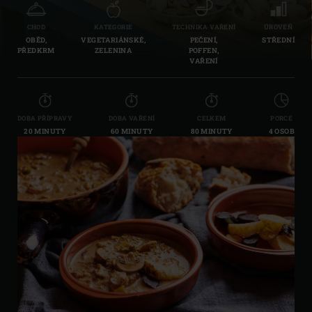
CHOD
KATEGORIE
TECHNIKA VAŘENÍ
ÚROVEŇ
OBĚD,
VEGETARIÁNSKÉ,
PEČENÍ,
STŘEDNÍ
PŘEDKRM
ZELENINA
POFFEN,
VAŘENÍ
DOBA PŘÍPRAVY
DOBA VAŘENÍ
CELKEM
PORCE
20 MINUTY
60 MINUTY
80 MINUTY
4 OSOB