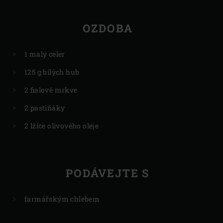
OZDOBA
1 malý celer
125 g bílých hub
2 fialové mrkve
2 pastiňáky
2 lžíce olivového oleje
PODÁVEJTE S
farmářským chlebem