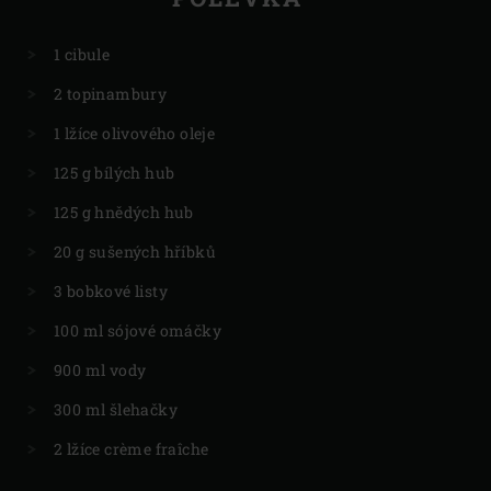
1 cibule
2 topinambury
1 lžíce olivového oleje
125 g bílých hub
125 g hnědých hub
20 g sušených hříbků
3 bobkové listy
100 ml sójové omáčky
900 ml vody
300 ml šlehačky
2 lžíce crème fraîche