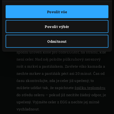
pánev na místo. Do polévky vmíchejte šlehačku a
crème fraîche a zavřete víko Big Green Egg.
Povolit vše
Počkejte, až tekutina začne vřít, a nechte ji asi 10
minut vařit, dokud topinambur nezměkne.
Povolit výběr
Vyjměte litinový hrnec z kamada a vyjměte
bobkové listy z polévky. Vyjměte půlkruhové rošty
Odmítnout
a umístěte
půlkruhový kámen pro convEGGtor
na
spodní úroveň koše pro convEGGtor, na stranu, kde
není celer. Nad něj položte půlkruhový nerezový
rošt s mrkví a pastiňákem. Zavřete víko kamada a
nechte mrkev a pastiňák péct asi 20 minut. Čas od
času zkontrolujte, zda je celer již upečený; to
můžete udělat tak, že zapíchnete
špičku teploměru
do středu celeru – pokud již necítíte žádný odpor, je
upečený. Vyjměte celer z EGG a nechte jej mírně
vychladnout.