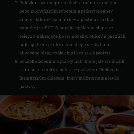
Polévku rozmixujte do hladka ručním mixérem
nebo kuchyňským robotem a přikryjte pánev
víkem. Jakmile jsou mrkev a pastiňák měkké,
vyjměte je z EGG. Oloupejte spálenou slupku z
celeru a nakrájejte ho na kousky. Mrkev a pastiňák
nakrájejte na plátky a smíchejte se zbytkem
olivového oleje, podle chuti osolte a opepřete.
Rozdělte zeleninu a plátky hub, které jste si odložili
stranou, na talíře a polijte je polévkou. Podávejte s
farmářským chlebem, který můžete namáčet do
polévky.