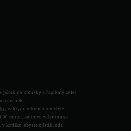
e pórek na kroužky a řapíkatý celer
u a česnek.
íku
, zakryjte víkem a umístěte
si 30 minut, zatímco zelenina se
 kotlíku, abyste zjistili, zda