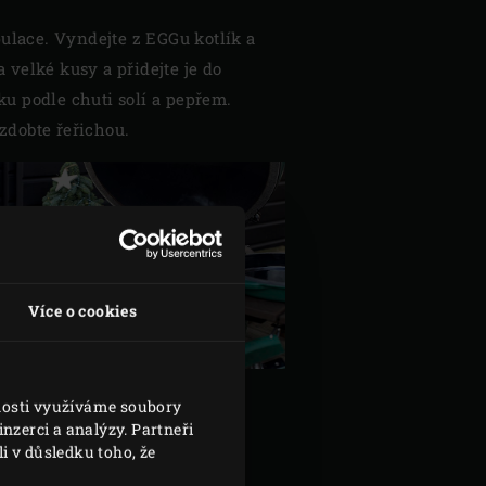
ulace. Vyndejte z EGGu kotlík a
 velké kusy a přidejte je do
ku podle chuti solí a pepřem.
ozdobte řeřichou.
Více o cookies
vnosti využíváme soubory
nzerci a analýzy. Partneři
i v důsledku toho, že