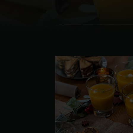
Denmark | Danmark
Estonia | Eesti
Finland | Suomi
France | France
Germany | Deutschland
Greece | Ελλάδα
Hungary | Magyarország