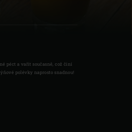
| Schweiz (Français)
z
é péct a vařit současně, což činí
dýňové polévky naprosto snadnou!