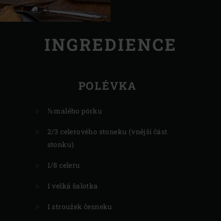
INGREDIENCE
POLÉVKA
½ malého pórku
2/3 celerového stoneku (vnější část
stonku)
1/8 celeru
1 velká šalotka
1 stroužek česneku