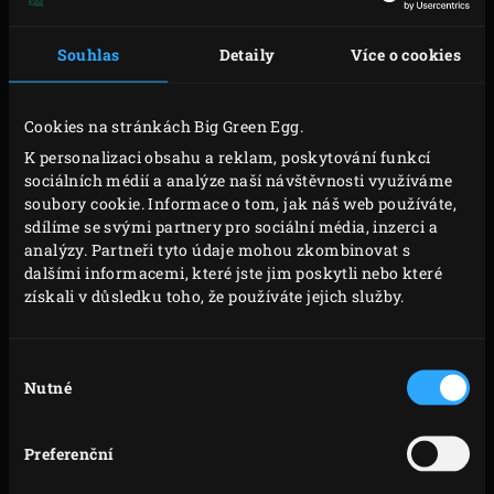
Nakrájejte brokolici na velmi malé růžičky.
Přiveďte lehce slanou vodu k varu, přidejte
Souhlas
Detaily
Více o cookies
brokolice a blanžírujte cca 4 minuty. Slijte a
opláchněte brokolici studenou vodou. Nechte dobře
Cookies na stránkách Big Green Egg.
okapat. Nakrájejte cuketu na malé kostičky a jarní
K personalizaci obsahu a reklam, poskytování funkcí
cibuli na tenké kroužky. Rozpůlte avokádo na
sociálních médií a analýze naší návštěvnosti využíváme
polovinu, odstraňte pecku a poté oloupejte a
soubory cookie. Informace o tom, jak náš web používáte,
sdílíme se svými partnery pro sociální média, inzerci a
nakrájejte na malé kostičky. Sdrhněte listy z
analýzy. Partneři tyto údaje mohou zkombinovat s
bazalky a jemně nakrájejte. Strouhaný sýr
dalšími informacemi, které jste jim poskytli nebo které
smíchejte se zeleninou, avokádem a bazalkou.
získali v důsledku toho, že používáte jejich služby.
Rozprostřete kozí sýr na jednu stranu každé tortily.
Rozdělte vrstvu rostlinného mixu na tři tortily a
Výběr
položte další tortily, kozím sýrem dolů, na vrstvu
Nutné
souhlasu
zeleninového mixu. Jemně stiskněte. Zabalte
každou tortillu do folie a uchovejte v ledničce.
Preferenční