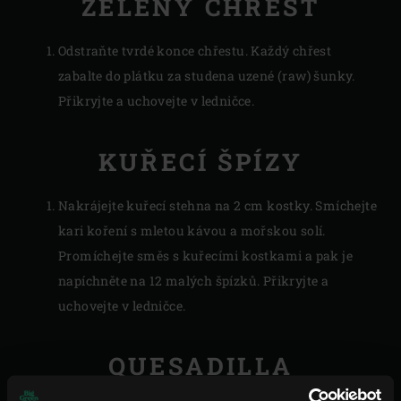
ZELENÝ CHŘEST
Odstraňte tvrdé konce chřestu. Každý chřest
zabalte do plátku za studena uzené (raw) šunky.
Přikryjte a uchovejte v ledničce.
KUŘECÍ ŠPÍZY
Nakrájejte kuřecí stehna na 2 cm kostky. Smíchejte
kari koření s mletou kávou a mořskou solí.
Promíchejte směs s kuřecími kostkami a pak je
napíchněte na 12 malých špízků. Přikryjte a
uchovejte v ledničce.
QUESADILLA