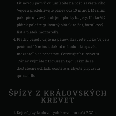
Litinovou pánvičku
umístěte na rošt, zavřete víko
Vejce a předehřívejte pánev cca 10 minut. Mezitím
pokapte olivovým olejem plátky bagety. Na každý
plátek položte grilovaný plátek rajčat, bazalkový
list a plátek mozzarelly.
Plátky bagety dejte na pánev. Uzavřete víčko Vejce a
pečte asi 10 minut, dokud nebudou křupavé a
mozzarella se neroztaví. Servírujte bruschettu.
Pánev vyjměte z Big Green Egg. Jakmile se
dostatečně ochladí, očistěte ji, abyste připravili
quesadillu.
ŠPÍZY Z KRÁLOVSKÝCH
KREVET
Dejte špízy královských krevet na rošt EGGu.