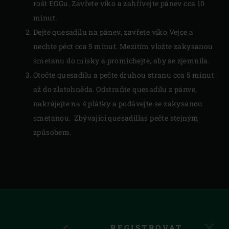
rošt EGGu. Zavřete víko a zahřívejte pánev cca 10
minut.
Dejte quesadilu na pánev, zavřete víko Vejce a
nechte péct cca 5 minut. Mezitím vložte zakysanou
smetanu do misky a promíchejte, aby se zjemnila.
Otočte quesadilu a pečte druhou stranu cca 5 minut
až do zlatohněda. Odstraňte quesadilu z pánve,
nakrájejte na 4 plátky a podávejte se zakysanou
smetanou. Zbývající quesadillas pečte stejným
způsobem.
REGISTROVAT