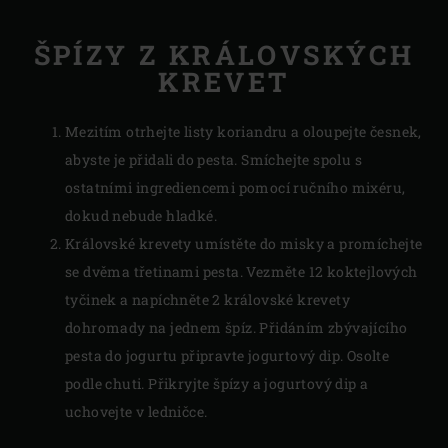
ŠPÍZY Z KRÁLOVSKÝCH
KREVET
Mezitím otrhejte listy koriandru a oloupejte česnek,
abyste je přidali do pesta. Smíchejte spolu s
ostatními ingrediencemi pomocí ručního mixéru,
dokud nebude hladké.
Královské krevety umístěte do misky a promíchejte
se dvěma třetinami pesta. Vezměte 12 koktejlových
tyčinek a napíchněte 2 královské krevety
dohromady na jednem špíz. Přidáním zbývajícího
pesta do jogurtu připravte jogurtový dip. Osolte
podle chuti. Přikryjte špízy a jogurtový dip a
uchovejte v ledničce.