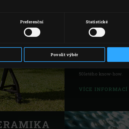
Big Green Egg je na trh
tradičními východními
upraveno tak, aby se dal
Preferenční
Statistické
první značka kamado, j
bylo postupně zdokonalo
plnohodnotné a všestra
výjimečnými vlastnost
Povolit výběr
jídel, odolnosti a regul
pokračujeme i nadále, 
50letého know-how.
VÍCE INFORMAC
ERAMIKA