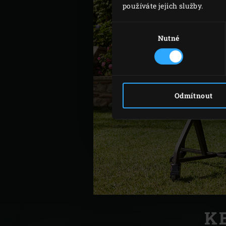
používáte jejich služby.
Výběr
souhlasu
Nutné
Odmítnout
K