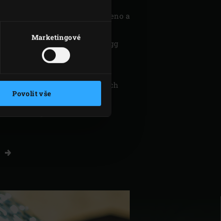
u od roku 1974. Je inspirováno
 pecemi kamado, ale je vylepšeno a
o používat i jako gril. Byla to
Marketingové
ak ji známe dnes. Big Green Egg
váno, až se z něj stalo
nné zařízení na vaření s
mi, včetně chuti připravovaných
Povolit vše
ace teploty. A v inovacích
přičemž čerpáme z více než
Í