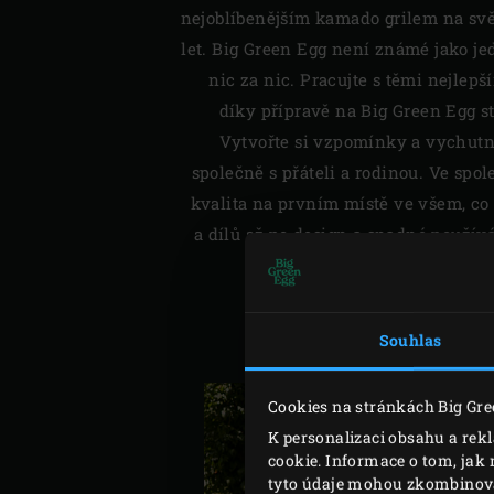
nejoblíbenějším kamado grilem na svět
let. Big Green Egg není známé jako jed
nic za nic. Pracujte s těmi nejlepš
díky přípravě na Big Green Egg s
Vytvořte si vzpomínky a vychutne
společně s přáteli a rodinou. Ve spol
kvalita na prvním místě ve všem, c
a dílů až po design a snadné použív
pro Big Green Egg, volíte orig
bezkonkurenční ser
Souhlas
OBJEVTE 
Cookies na stránkách Big Gre
K personalizaci obsahu a rek
cookie. Informace o tom, jak 
tyto údaje mohou zkombinovat 