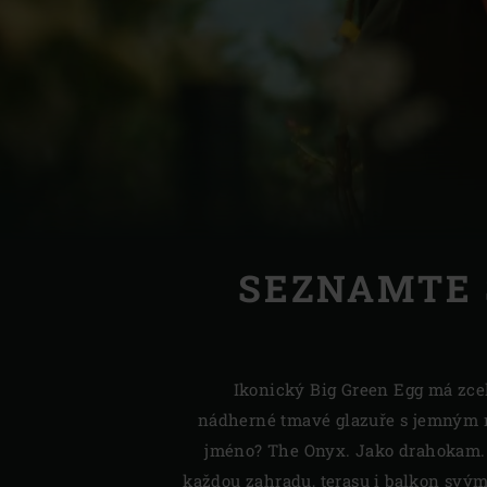
Denmark | Danmark
Estonia | Eesti
Finland | Suomi
France | France
Germany | Deutschland
STORIES
Greece | Ελλάδα
SEZNAMTE 
Hungary | Magyarország
Ikonický Big Green Egg má zce
nádherné tmavé glazuře s jemným 
jméno? The Onyx. Jako drahokam.
každou zahradu, terasu i balkon svý