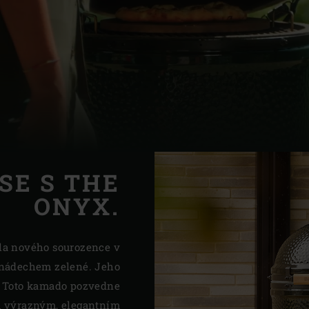
Slovenia | Slovenija
Spain | España
Sweden | Sverige
Switzerland (French) 
Switzerland | Schwei
Turkey | Türkiye
SE S THE
ONYX.
la nového sourozence v
nádechem zelené. Jeho
 Toto kamado pozvedne
m výrazným, elegantním