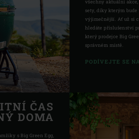
všechny aktuální akce,
sety, díky kterým bude 
výjimečnější. Ať už si 
hledáte příslušenství 
který prodejce Big Gree
správném místě.
PODÍVEJTE SE N
ITNÍ ČAS
NÝ DOMA
kamžiky s Big Green Egg,