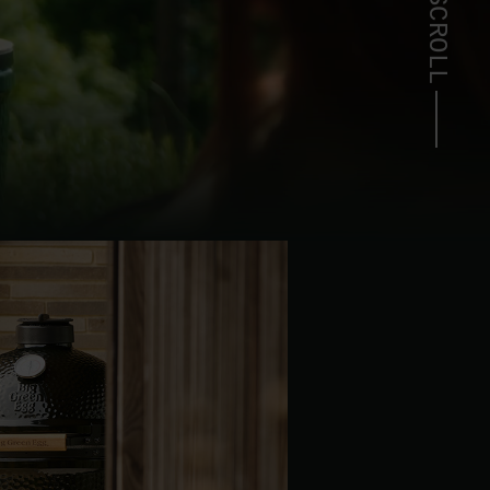
SCROLL
| Schweiz (Français)
z