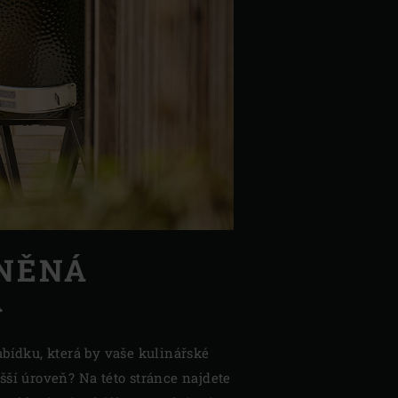
NĚNÁ
A
abídku, která by vaše kulinářské
šší úroveň? Na této stránce najdete