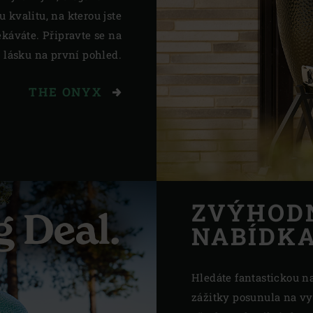
kvalitu, na kterou jste
ekáváte. Připravte se na
lásku na první pohled.
THE ONYX
ZVÝHOD
NABÍDK
Hledáte fantastickou n
zážitky posunula na vy