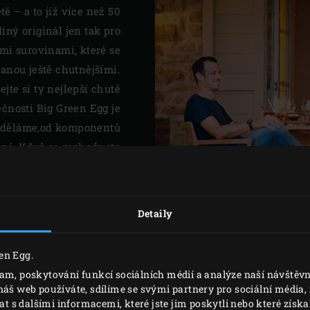
ě – a to již více než 50
iný originál jen tak pro
ími surovinami, které se
tanou ještě chutnějšími.
jte si ty nejlepší chutě
ečnosti Big Green Egg je
o děláme,od komponentů
ání. Když se rozhodnete
inál, nejlepší keramiku,
vis a doživotní záruku.
Detaily
BIG GREEN EGG
en Egg.
ORIGINÁ
lam, poskytování funkcí sociálních médií a analýze naší návště
náš web používáte, sdílíme se svými partnery pro sociální média, i
s dalšími informacemi, které jste jim poskytli nebo které získal