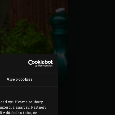
Více o cookies
vnosti využíváme soubory
nzerci a analýzy. Partneři
 °C. Mezitím omyjte škeble ve
i v důsledku toho, že