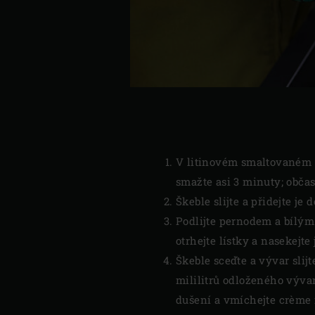
V litinovém smaltovaném
smažte asi 3 minuty; obča
Škeble slijte a přidejte je
Podlijte pernodem a bílým
otrhejte lístky a nasekejte
Škeble sceďte a vývar slij
mililitrů odloženého vývar
dušení a vmíchejte crème 