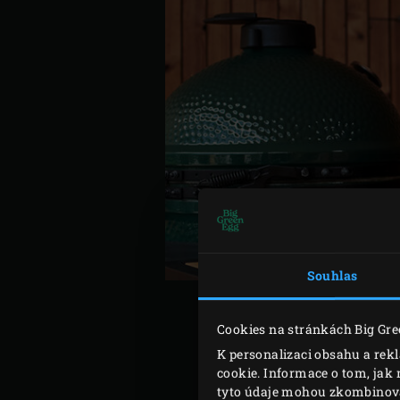
Souhlas
Cookies na stránkách Big Gre
K personalizaci obsahu a rek
cookie. Informace o tom, jak 
Zapalte dřevěné
uhlí
v Big
tyto údaje mohou zkombinovat 
studené vodě, všechny pol