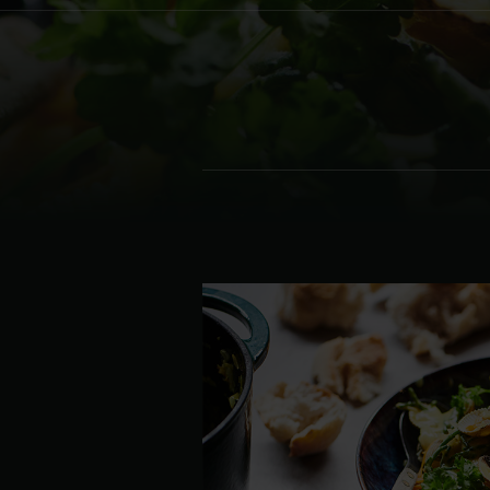
Denmark | Danmark
Estonia | Eesti
Finland | Suomi
France | France
Germany | Deutschland
Greece | Ελλάδα
Hungary | Magyarország