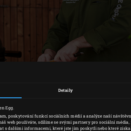
Detaily
PŘÍPRAVA
en Egg.
lam, poskytování funkcí sociálních médií a analýze naší návště
náš web používáte, sdílíme se svými partnery pro sociální média, i
 Green Egg, umístěte
nerezový rošt
a rozpalte na teplotu 200
s dalšími informacemi, které jste jim poskytli nebo které získal
ámané a otevřené škeble vyhoďte.