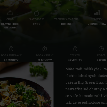
RECEPTY
Slovenia | Slovenija
Spain | España
CHOD
KATEGORIE
TECHNIKA VAŘENÍ
ÚROVEŇ
HLAVNÍ CHOD,
RYBY
DUŠENÍ
JEDNODUCHÁ
Sweden | Sverige
PŘEDKRM
Switzerland (French) 
Switzerland | Schwei
DOBA PŘÍPRAVY
DOBA VAŘENÍ
CELKEM
PORCE
Turkey | Türkiye
20 MINUTY
25 MINUTY
45 MINUTY
2 OSOB
Máte rádi měkkýše? Pa
těchto lahodných duše
vašem Big Green Egg. T
neuvěřitelně chutný a 
se vaše kamado zahřívá,
tak, že je jednoduše om