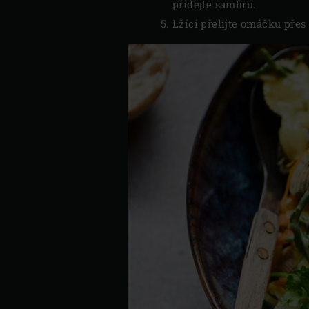
přidejte samfiru.
Lžící přelijte omáčku pře