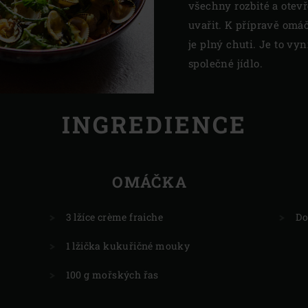
všechny rozbité a otev
uvařit. K přípravě omáč
je plný chuti. Je to vy
společné jídlo.
INGREDIENCE
OMÁČKA
3 lžíce crème fraiche
Do
1 lžička kukuřičné mouky
100 g mořských řas