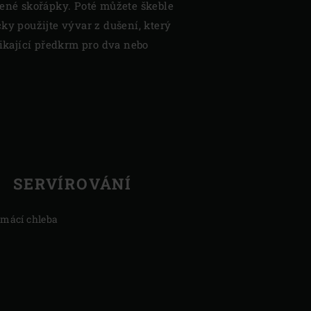
řené skořápky. Poté můžete škeble
ky použijte vývar z dušení, který
nikající předkrm pro dva nebo
SERVÍROVÁNÍ
mácí chleba