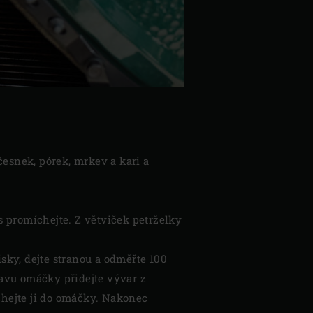
 česnek, pórek, mrkev a kari a
 promíchejte. Z větviček petrželky
isky, dejte stranou a odměřte 100
pravu omáčky přidejte vývar z
hejte ji do omáčky. Nakonec