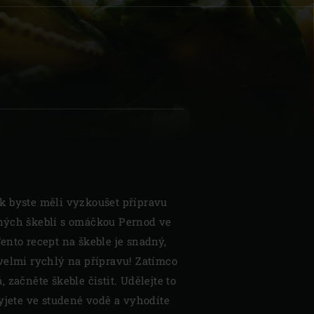
| Schweiz (Français)
z
k byste měli vyzkoušet přípravu
ných škeblí s omáčkou Pernod ve
ento recept na škeble je snadný,
velmi rychlý na přípravu! Zatímco
 začněte škeble čistit. Udělejte to
yjete ve studené vodě a vyhodíte