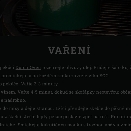
VAŘENÍ
 pekáči
Dutch Oven
rozehřejte olivový olej. Přidejte šalotku,
s promíchejte a po každém kroku zavřete víko EGG.
 do pekáče. Vařte 2-3 minuty.
 vínem. Vařte 4-5 minut, dokud se skořápky neotevřou; občas
 je nadrobno.
te do mísy a dejte stranou. Lžící přendejte škeble do pěkné m
u z škeblí. Ještě teplý pekáč postavte zpět na rošt. Pro pří
fraiche. Smíchejte kukuřičnou mouku s trochou vody a vmíc