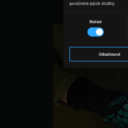
používáte jejich služby.
Oloupejte a nakrájejte šal
Výběr
mrkve oloupejte a nakrájej
souhlasu
Nutné
Odmítnout