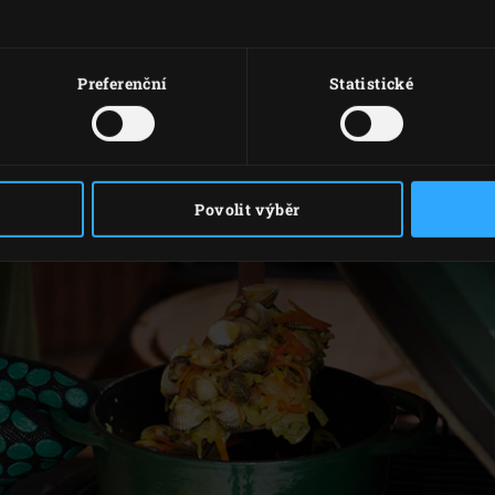
otku a česnek. Pórek očistěte, podélně rozkrojte na čtvrtiny 
te na tenké plátky.
Preferenční
Statistické
Povolit výběr