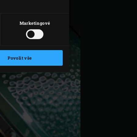
a nakrájejte nadrobno. Polovinu
Marketingové
Povolit vše