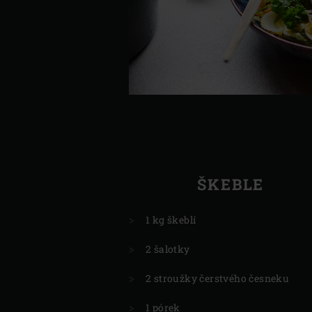
ŠKEBLE
1 kg škeblí
2 šalotky
2 stroužky čerstvého česneku
1 pórek