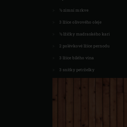
½ zimní mrkve
3 lžíce olivového oleje
½ lžičky madraského kari
2 polévkové lžíce pernodu
3 lžíce bílého vína
3 snítky petrželky