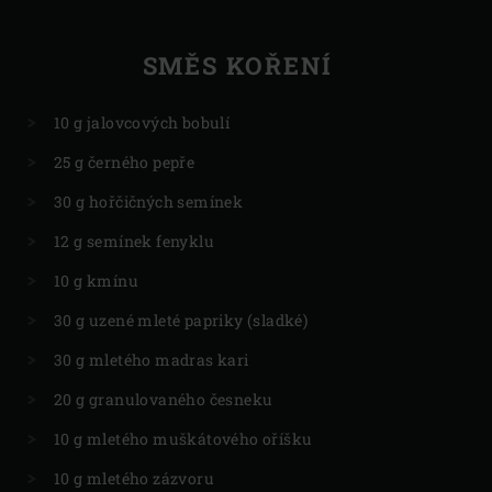
SMĚS KOŘENÍ
10 g jalovcových bobulí
25 g černého pepře
30 g hořčičných semínek
12 g semínek fenyklu
10 g kmínu
30 g uzené mleté papriky (sladké)
30 g mletého madras kari
20 g granulovaného česneku
10 g mletého muškátového oříšku
10 g mletého zázvoru