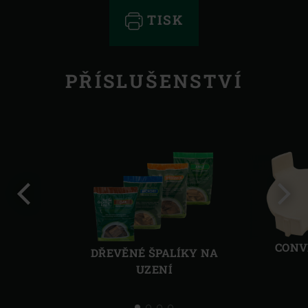
TISK
PŘÍSLUŠENSTVÍ
Předchozí
Další
CONV
DŘEVĚNÉ ŠPALÍKY NA
UZENÍ