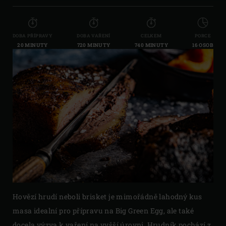
DOBA PŘÍPRAVY
DOBA VAŘENÍ
CELKEM
PORCE
20 MINUTY
720 MINUTY
740 MINUTY
16 OSOB
Hovězí hrudí neboli brisket je mimořádně lahodný kus
masa idealní pro přípravu na Big Green Egg, ale také
docela výzva k vaření na vyšší úrovni. Hrudník pochází z