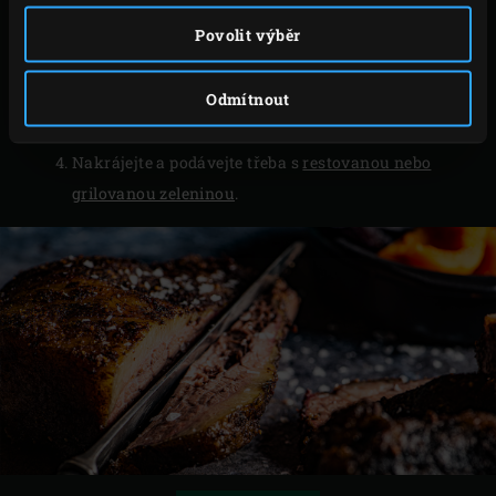
Vytáhněte maso z EGG, odstraňte papír a znovu
Povolit výběr
zabalte do nového řeznického papíru a dejte do
chladničky;papír zajistí izolační efekt a udržuje
Odmítnout
hrudník v teple. Před podáváním nechejte brisket
alespoň 1 hodinu odpočívat.
Nakrájejte a podávejte třeba s
restovanou nebo
grilovanou zeleninou
.