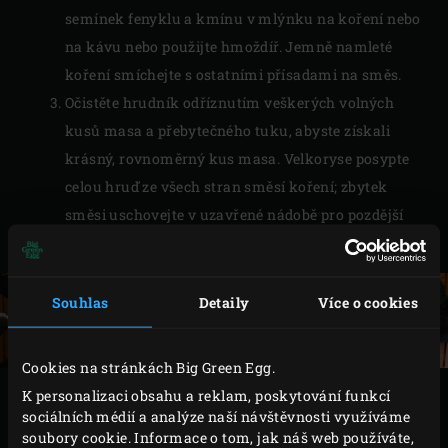
semínek fenyklu a kmínu v mlýnku na koření nebo
na kávu nebo použijte hmoždíř. Jemně namleté
koření smíchejte s ostatními přísadami na směs.
Očistěte hrudník odříznutím veškerých volných
kusů masa a přebytečného tuku, abyste získali
krásný, rovnoměrný kus masa. Velkoryse posypte
celou hruď ze všech stran směsí koření; zbytek
směsi uschovejte v uzavřené nádobě pro pozdější
použití.
Souhlas
Detaily
Více o cookies
Cookies na stránkách Big Green Egg.
K personalizaci obsahu a reklam, poskytování funkcí
VAŘENÍ
sociálních médií a analýze naší návštěvnosti využíváme
soubory cookie. Informace o tom, jak náš web používáte,