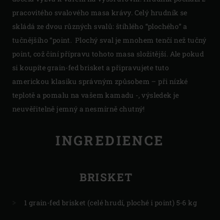
pracovitého svalového masa krávy. Celý hrudník se
skládá ze dvou různých svalů: štíhlého “plochého” a
tučnějšího “point. Plochý sval je mnohem tenčí než tučný
point, což činí přípravu tohoto masa složitější. Ale pokud
si koupíte grain-fed brisket a připravujete tuto
americkou klasiku správným způsobem – při nízké
teplotě a pomalu na vašem kamadu -, výsledek je
neuvěřitelně jemný a nesmírně chutný!
INGREDIENCE
BRISKET
1 grain-fed brisket (celé hrudí, ploché i point) 5-6 kg