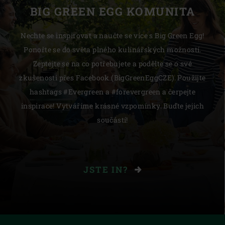
BIG GREEN EGG KOMUNITA
Nechte se inspirovat a naučte se více s Big Green Egg!
Ponořte se do světa plného kulinářských možností.
Zeptejte se na co potřebujete a podělte se o své
zkušenosti přes Facebook (BigGreenEggCZE). Použijte
hashtags #Evergreen a #forevergreen a čerpejte
inspirace! Vytváříme krásné vzpomínky. Buďte jejich
součástí!
JSTE IN?