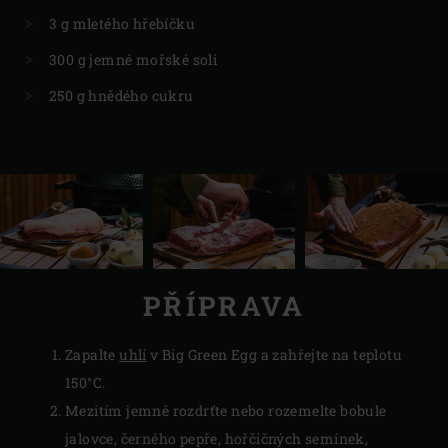
3 g mletého hřebíčku
300 g jemné mořské soli
250 g hnědého cukru
PŘÍPRAVA
Zapalte
uhlí
v Big Green Egg a zahřejte na teplotu
150°C.
Mezitím jemně rozdrťte nebo rozemelte bobule
jalovce, černého pepře, hořčičných semínek,