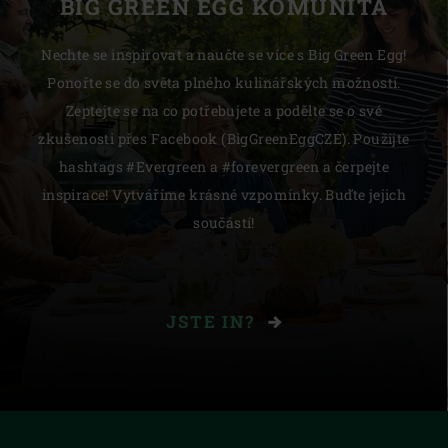
BIG GREEN EGG KOMUNITA
Nechte se inspirovat a naučte se více s Big Green Egg!
Ponořte se do světa plného kulinářských možností.
Zeptejte se na co potřebujete a podělte se o své
zkušenosti přes Facebook (BigGreenEggCZE). Použijte
hashtags #Evergreen a #forevergreen a čerpejte
inspirace! Vytváříme krásné vzpomínky. Buďte jejich
součástí!
JSTE IN?