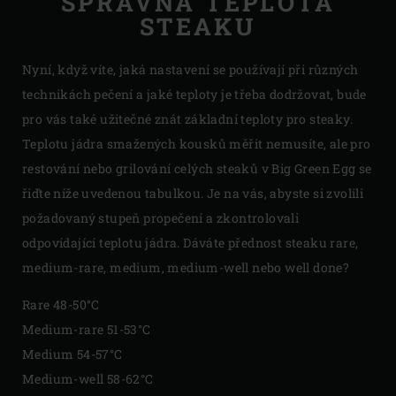
SPRÁVNÁ TEPLOTA
STEAKU
Nyní, když víte, jaká nastavení se používají při různých
technikách pečení a jaké teploty je třeba dodržovat, bude
pro vás také užitečné znát základní teploty pro steaky.
Teplotu jádra smažených kousků měřit nemusíte, ale pro
restování nebo grilování celých steaků v Big Green Egg se
řiďte níže uvedenou tabulkou. Je na vás, abyste si zvolili
požadovaný stupeň propečení a zkontrolovali
odpovídající teplotu jádra. Dáváte přednost steaku rare,
medium-rare, medium, medium-well nebo well done?
Rare 48-50°C
Medium-rare 51-53°C
Medium 54-57°C
Medium-well 58-62°C