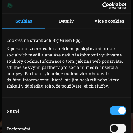
pánve
plancha
nebo
poloviční plancha
, kterou položíte na
nerezový rošt
. Díky těmto litinovým doplňkům tak také
Souhlas
Detaily
Více o cookies
vzniká maillardova reakce, ale je méně koncentrovaná
než u litinového roštu. Výsledek je podobný přípravě
steaku na pánvi na sporáku, ale s výhodami litiny a Big
Cookies na stránkách Big Green Egg.
Green Egg. Maso je tak šťavnatější a chutnější. Další
K personalizaci obsahu a reklam, poskytování funkcí
výhodou je, že k restování steaku nepotřebujete
sociálních médií a analýze naší návštěvnosti využíváme
soubory cookie. Informace o tom, jak náš web používáte,
prakticky žádný tuk. Stačí steak potřít trochou olivového
sdílíme se svými partnery pro sociální média, inzerci a
oleje – to postačí. Stejně jako při grilování se steak
analýzy. Partneři tyto údaje mohou zkombinovat s
připravuje při teplotě 200 až 220 °C. Jak při restování, tak
dalšími informacemi, které jste jim poskytli nebo které
získali v důsledku toho, že používáte jejich služby.
při grilování steaku je důležité, aby byla litina správně
rozehřátá. Litinový rošt, pánev nebo planchu
předehřívejte alespoň 10 minut se zavřeným víkem.
Výběr
Nutné
souhlasu
Preferenční