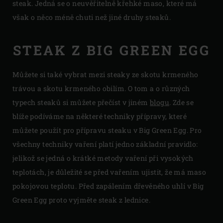
steak. Jedná se o neuvěřitelně křehké maso, které má
však o něco méně chuti než jiné druhy steaků.
STEAK Z BIG GREEN EGG
Můžete si také vybrat mezi steaky ze skotu krmeného
trávou a skotu krmeného obilím. O tom a o různých
typech steaků si můžete přečíst v jiném
blogu
. Zde se
blíže podíváme na některé techniky přípravy, které
můžete použít pro přípravu steaku v Big Green Egg. Pro
všechny techniky vaření platí jedno základní pravidlo:
jelikož se jedná o krátké metody vaření při vysokých
teplotách, je důležité se před vařením ujistit, že má maso
pokojovou teplotu. Před zapálením dřevěného uhlí v Big
Green Egg proto vyjměte steak z lednice.