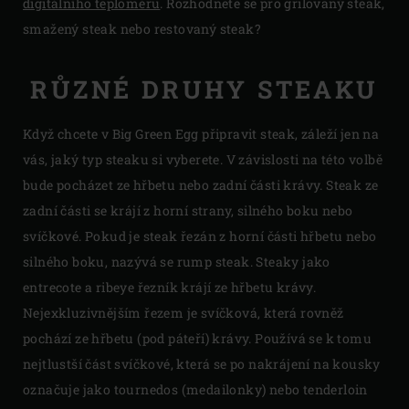
digitálního teploměru
. Rozhodnete se pro grilovaný steak,
smažený steak nebo restovaný steak?
RŮZNÉ DRUHY STEAKU
Když chcete v Big Green Egg připravit steak, záleží jen na
vás, jaký typ steaku si vyberete. V závislosti na této volbě
bude pocházet ze hřbetu nebo zadní části krávy. Steak ze
zadní části se krájí z horní strany, silného boku nebo
svíčkové. Pokud je steak řezán z horní části hřbetu nebo
silného boku, nazývá se rump steak. Steaky jako
entrecote a ribeye řezník krájí ze hřbetu krávy.
Nejexkluzivnějším řezem je svíčková, která rovněž
pochází ze hřbetu (pod páteří) krávy. Používá se k tomu
nejtlustší část svíčkové, která se po nakrájení na kousky
označuje jako tournedos (medailonky) nebo tenderloin