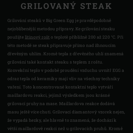
GRILOVANÝ STEAK
Grilování steaků v Big Green Egg je pravděpodobně
nejoblíbenější metodou přípravy. Ke grilování steaku
použijte
litinový rošt
o teplotě přibližně 200 až 220 °C. Při
této metodě se steak připravuje přímo nad žhnoucím
dřevěným uhlím. Kromě tepla z dřevěného uhlí znamená
grilování také kontakt steaku s teplem z roštu.
Konvekční teplo v podobě proudění vzduchu uvnitř EGG a
odraz tepla od keramiky mají vliv na všechny techniky
vaření. Toto koncentrované kontaktní teplo vytváří
maillardovu reakci, jejímž výsledkem jsou krásné
grilovací pruhy na mase. Maillardova reakce dodává
masu ještě více chuti. Grilovací diamantový vzorek nejen,
že vypadá hezky, ale hlavně to znamená, že dochází k
větší maillardově reakci než u grilovacích pruhů. Kromě