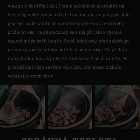
vláknu o tloušťce 1 až 1,5 cm a naložte do marinády na
bázi oleje nebo maso potřete trochou oleje a posypte solí a
pepřem podle chuti. Do samotné pánve wok není třeba
přidávat olej. Ve skutečnosti se z něj při takto vysoké
teplotě může začít kouřit. Stačí, když wok před zahřátím
pomocí papírové utěky potřete trochou oleje. Po přidání
masa budou kousky steaku hotové za 2 až 3 minuty. Po
promíchání vždy zavřete víko EGG, aby maso získalo
vynikající extra chuť