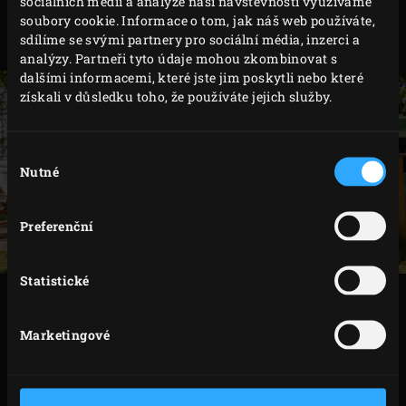
sociálních médií a analýze naší návštěvnosti využíváme
Profesionální gril Big Green Egg MiniMax můžete často
soubory cookie. Informace o tom, jak náš web používáte,
sdílíme se svými partnery pro sociální média, inzerci a
najít i ve vyhlášených restauracích.
analýzy. Partneři tyto údaje mohou zkombinovat s
dalšími informacemi, které jste jim poskytli nebo které
získali v důsledku toho, že používáte jejich služby.
Výběr
Nutné
souhlasu
Preferenční
Statistické
SPECIFIKACE
Marketingové
BIG
NEJKOMPAKTNĚJŠÍ
GREEN
ČLEN
PRŮMĚR ROŠTU
33 cm