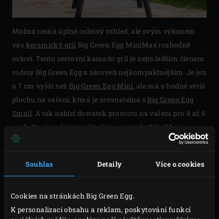
Možná nemá úplně oslnivý vzhled, ale svým výkonem
vás
keramický gril
Big Green Egg MiniMax rozhodně
osloví. Tento cestovní kamado gril je nejmladším členem
rodiny Big Green Egg a zároveň nejkompaktnějším. Je jen
o 7 cm vyšší než
Big Green Egg Mini
, ale má o hodně větší
plochu na vaření, která je srovnatelná s
Big Green Egg
Small
. A tak nabízí dostatek prostoru na vaření pro 4 až 6
osob. Navíc můžete vařit přímo na stole; MiniMax je
vysoký pouhých 50 cm, takže je ideálním modelem pro
postavení přímo na stůl.
Souhlas
Detaily
Více o cookies
A ani zdaleka není tak těžký! Na zdvihnutí 35-kilového
MiniMaxu nepotřebujete být profesionální vzpěrač.
Cookies na stránkách Big Green Egg.
Standardně je dodáván v mobilním nosiči EGG Carrier,
K personalizaci obsahu a reklam, poskytování funkcí
takže přemístit jej kamkoliv není žádný problém.