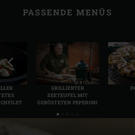
PASSENDE MENÜS
Vorherige
Näch
Folie
Folie
ELLER
GRILLIERTER
P
TETES
SEETEUFEL MIT
CHFILET
GERÖSTETEN PEPERONI