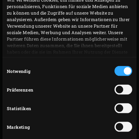
personalisieren, Funktionen für soziale Medien anbieten
in den Topf geben und die Bouillon zum Kochen
zu können und die Zugriffe auf unsere Website zu
bringen.
analysieren. Außerdem geben wir Informationen zu Ihrer
Den Dutch Oven aus dem EGG nehmen, den Rost
Verwendung unserer Website an unsere Partner für
soziale Medien, Werbung und Analysen weiter. Unsere
entfernen und den
ConvEGGtor
einsetzen. Den Rost
Partner führen diese Informationen möglicherweise mit
zurücklegen und den Topf wieder daraufstellen. Die
weiteren Daten zusammen, die Sie ihnen bereitgestellt
Bouillon ca. 10 Minuten ziehen lassen.
haben oder die sie im Rahmen Ihrer Nutzung der Dienste
gesammelt haben.
Die Wasserminze hinzufügen, die Bouillon weitere
Einwilligungsauswahl
10 Minuten ziehen lassen und das EGG wieder auf
Notwendig
200 °C erhitzen. Inzwischen die Aalfilets in kleine
Würfel schneiden. Für die Garnitur die
Präferenzen
Kräuterblätter abzupfen und fein hacken.
Das Sieb mit einem sauberen, nassen Geschirrtuch
Statistiken
auskleiden und die Bouillon durchsieben. Eine
ordentliche Portion Fischbouillon in den Deckel des
Marketing
Green Dutch Oven schütten. Die
Gusseisenpfanne
auf den Rost stellen, ebenso wie das doppelstöckige