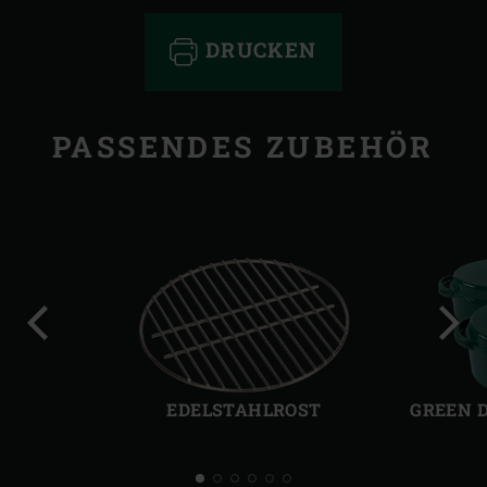
DRUCKEN
PASSENDES ZUBEHÖR
Vorherige
Näch
Folie
Folie
EDELSTAHLROST
GREEN 