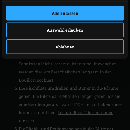
Multi Level Rack
. Darauf wiederum den Deckel mit
Alle zulassen
der Bouillon stellen, mit darin den Rüebli- und
Rettichscheiben; so kocht man auf 2 Ebenen
Auswahl erlauben
gleichzeitig. Das Sonnenblumenöl in die Pfanne
giessen und die Schalotten zugeben. Diese anbraten,
Ablehnen
bis sie fast glasig sind und dann das Zanderfilet auf
die Schalotten legen. Garen lassen, bis die
Schalotten leicht karamellisiert sind. Inzwischen
werden die Gemüsescheibchen langsam in der
Bouillon pochiert.
Die Fischfilets umdrehen und Butter in die Pfanne
geben. Die Filets ca. 3 Minuten länger garen, bis sie
eine Kerntemperatur von 64 °C erreicht haben; diese
kannst du mit dem
Instant Read Thermometer
messen.
Die Rüebli- und Rettichscheiben in der Mitte der