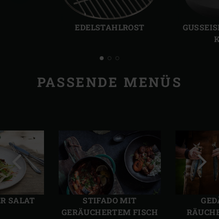
Vorherige
Näch
Folie
Folie
EDELSTAHLROST
GUSSEIS
K
PASSENDE MENÜS
Vorherige
Näch
Folie
Folie
ER SALAT
STIFADO MIT
GED
GERÄUCHERTEM FISCH
RÄUCH