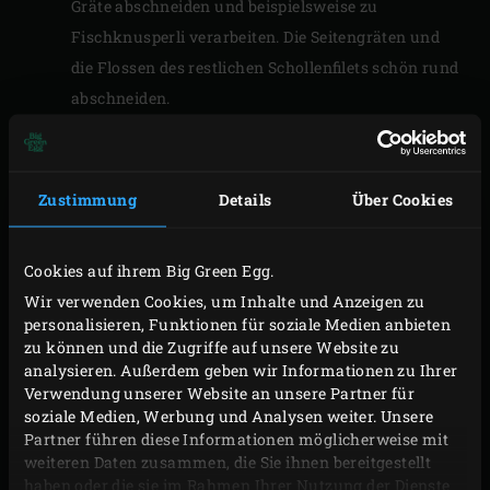
Gräte abschneiden und beispielsweise zu
Fischknusperli verarbeiten. Die Seitengräten und
die Flossen des restlichen Schollenfilets schön rund
abschneiden.
Die Zwiebel schälen und schnippeln. Den Lauch in
Ringe schneiden und die Knoblauchknolle der
Länge nach vierteln.
Zustimmung
Details
Über Cookies
Das Schollenfilet pfeffern und salzen. Das Mehl mit
Paniermehl und Currypulver vermischen und das
Cookies auf ihrem Big Green Egg.
Schollenfilet panieren.
Wir verwenden Cookies, um Inhalte und Anzeigen zu
personalisieren, Funktionen für soziale Medien anbieten
zu können und die Zugriffe auf unsere Website zu
ZUBEREITUNG
analysieren. Außerdem geben wir Informationen zu Ihrer
Verwendung unserer Website an unsere Partner für
Die
Gusseisenpfanne
auf dem Rost erhitzen.
soziale Medien, Werbung und Analysen weiter. Unsere
Partner führen diese Informationen möglicherweise mit
Olivenöl und Butter hinzufügen. Warten, bis die
weiteren Daten zusammen, die Sie ihnen bereitgestellt
Butter braun ist und dann das panierte Schollenfilet
haben oder die sie im Rahmen Ihrer Nutzung der Dienste