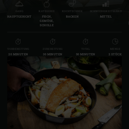
GANG
KATEGORIE
KOCHTECHNIK
SCHWIERIGKEITSGRAD
HAUPTGERICHT
FISCH,
BACKEN
MITTEL
GEMÜSE,
SCHOLLE
VORBEREITUNG
ZUBEREITUNG
TOTAL
MENGE
20 MINUTEN
30 MINUTEN
50 MINUTEN
2 STÜCK