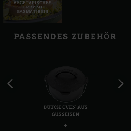
VEGETARISCHES
CURRY MIT
BASMATIREIS
PASSENDES ZUBEHÖR
Vorherige
Näch
Folie
Folie
DUTCH OVEN AUS
GUSSEISEN