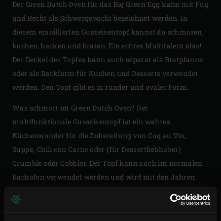
Der Green Dutch Oven für das Big Green Egg kann mit Fug
und Recht als Schwergewicht bezeichnet werden. In
diesem emaillierten Gusseisentopf kannst du schmoren,
kochen, backen und braten. Ein echtes Multitalent also!
Der Deckel des Topfes kann auch separat als Bratpfanne
oder als Backform für Kuchen und Desserts verwendet
werden. Den Topf gibt es in runder und ovaler Form.
Was schmort im Green Dutch Oven? Der
multifunktionale Gusseisentopf ist ein wahres
Küchenwunder für die Zubereitung von Coq au Vin,
Suppe, Chili con Carne oder (für Dessertliebhaber)
Crumble oder Cobbler. Der Topf kann auch im normalen
Backofen verwendet werden und wird mit den Jahren
nur noch schöner. Dank seiner schönen Form stellt man
ihn gerne und mit Stolz auf den Tisch. Der ovale Green
Dutch Oven hat ein Fassungsvermögen von 5,2 Litern. Der