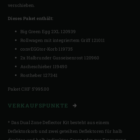
verschieben.
Dieses Paket enthält:
Big Green Egg 2XL 120939
Rollwagen mit integriertem Griff 121011
convEGGtor-Korb 119735
2x Halbrunder Gusseisenrost 120960
Ascheschieber 119490
Rostheber 127341
Paket CHF 5’995.00
VERKAUFSPUNKTE
* Das Dual Zone Deflector Kit besteht aus einem
Deflektorkorb und zwei geteilten Deflektoren für halb
direktes und halb indirektes Garen oder zur Erzeugung