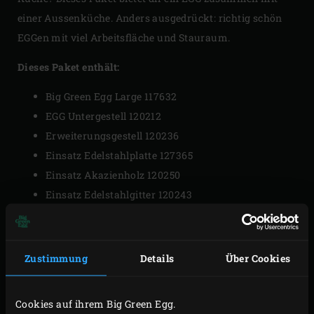
einer Aussenküche. Anders ausgedrückt: richtig schön
EGGen mit viel Arbeitsfläche und Stauraum.
Dieses Paket enthält:
Big Green Egg Large 117632
EGG Untergestell 120212
Erweiterungsgestell 120236
Einsatz Edelstahlplatte 127365
Einsatz Akazienholz 120250
Einsatz Edelstahlgitter 120243
3x Rollensatz 120410
Paket CHF 3’995.00
Zustimmung
Details
Über Cookies
VERKAUFSPUNKTE
Cookies auf ihrem Big Green Egg.