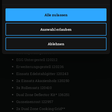
Träumst du vom Modell Large in einer mobilen Outdoor-
Alle zulassen
Küche? Dieses Paket bietet dir ein EGG zusammen mit
einer Aussenküche. Anders ausgedrückt: richtig schön
Auswahl erlauben
EGGen mit viel Arbeitsfläche und Stauraum.
Dieses Paket enthält:
Ablehnen
The Onyx Large 139047
EGG Untergestell 120212
Erweiterungsgestell 120236
Einsatz Edelstahlgitter 120243
2x Einsatz Akazienholz 120250
3x Rollensatz 120410
Dual Zone Deflector Kit* 136251
Gusseisenrost 122957
2x Dual Zone Cooking Grid
**