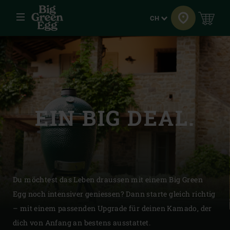
Menü
Sprache
CH
EIN BIG DEAL.
Du möchtest das Leben draussen mit einem Big Green
Egg noch intensiver geniessen? Dann starte gleich richtig
– mit einem passenden Upgrade für deinen Kamado, der
dich von Anfang an bestens ausstattet.