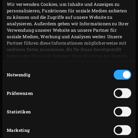
Wir verwenden Cookies, um Inhalte und Anzeigen zu
personalisieren, Funktionen für soziale Medien anbieten
zu können und die Zugriffe auf unsere Website zu
analysieren. Außerdem geben wir Informationen zu Ihrer
Verwendung unserer Website an unsere Partner für
soziale Medien, Werbung und Analysen weiter. Unsere
Partner führen diese Informationen möglicherweise mit
weiteren Daten zusammen, die Sie ihnen bereitgestellt
haben oder die sie im Rahmen Ihrer Nutzung der Dienste
gesammelt haben.
Einwilligungsauswahl
Notwendig
Präferenzen
Statistiken
THE ONYX OUTDOOR
Marketing
KITCHEN LARGE NATUR