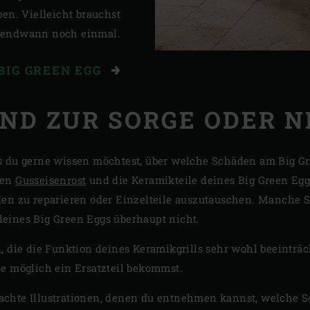
en. Vielleicht brauchst
rgendwann noch einmal.
 BIG GREEN EGG
ND ZUR SORGE ODER N
ss du gerne wissen möchtest, über welche Schäden am Big G
den
Gusseisenrost
und die Keramikteile deines Big Green Egg 
den zu reparieren oder Einzelteile auszutauschen. Manche 
deines Big Green Eggs überhaupt nicht.
n, die die Funktion deines Keramikgrills sehr wohl beeintr
ie möglich ein Ersatzteil bekommst.
fachte Illustrationen, denen du entnehmen kannst, welche 