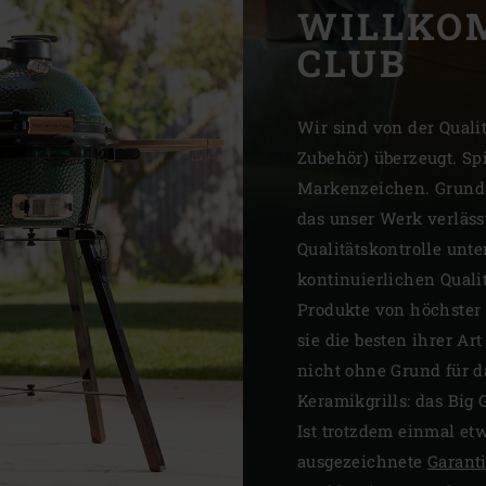
WILLKO
Slovenia | Slovenija
CLUB
Spain | España
Sweden | Sverige
Wir sind von der Quali
Zubehör) überzeugt. Spi
Switzerland (French) 
Markenzeichen. Grundsä
Switzerland | Schwei
das unser Werk verläss
Qualitätskontrolle unt
Turkey | Türkiye
kontinuierlichen Quali
Produkte von höchster Q
sie die besten ihrer Ar
nicht ohne Grund für d
Keramikgrills: das Big
Ist trotzdem einmal et
ausgezeichnete
Garant