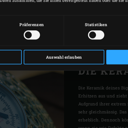
Daten zusammen, die Sie ihnen bereitgestellt haben oder die sie
Präferenzen
Statistiken
Auswahl erlauben
DIE KER
Die Keramik deines Big
Erhitzen aus und zieh
Aufgrund ihrer extrem 
sehr gleichmässig. Das 
erheblich. Dennoch k
wenn sie wie Defekte a