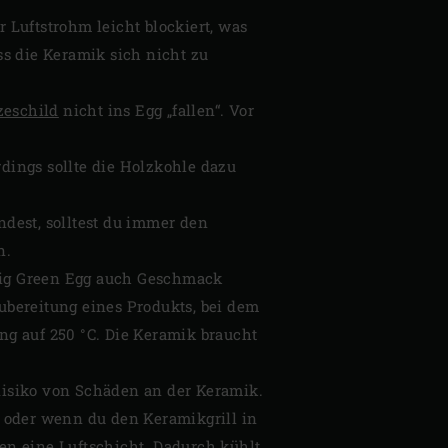
 Luftstrohm leicht blockiert, was
ss die Keramik sich nicht zu
zeschild
nicht ins Egg „fallen“. Vor
dings sollte die Holzkohle dazu
dest, solltest du immer den
n.
 Big Green Egg auch Geschmack
ubereitung eines Produkts, bei dem
ng auf 250 °C. Die Keramik braucht
s Risiko von Schäden an der Keramik.
h oder wenn du den Keramikgrill in
en eine Luftschicht. Dadurch kühlt