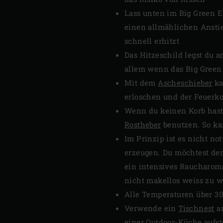
Lass unten im Big Green E
einen allmählichen Anstie
schnell erhitzt
Das Hitzeschild legst du 
allem wenn das Big Green E
Mit dem
Ascheschieber
ka
erloschen und der Feuerko
Wenn du keinen Korb hast 
Rostheber
benutzen. So ka
Im Prinzip ist es nicht n
erzeugen. Du möchtest den
ein intensives Raucharoma
nicht makellos weiss zu w
Alle Temperaturen über 300
Verwende ein
Tischnest
an
einer Outdoor-Küche aufst