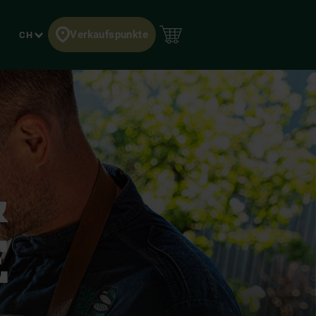
Verkaufspunkte
Sprache
CH
EINZIGARTIGES
MODELLE
MODUS OPERANDI
REGISTRIER­UNG
PRODUKT
Lerne die Big Green Egg
Über 300 Rezepte für
Registriere dein Egg fûr
Die Vorteile eines Big
Familie kennen.
dein Big Green Egg.
den Garantiefall.
Green Egg.
Mehr Infos
Mehr lesen
EGG registrieren
Mehr Infos
NEWSLETTER
ANLEITUNGEN
BESONDERE STORY
EIN BIG DEAL.
derland
Erhalte die neuesten
Anleitungen Modelle
Die Evergreen-
&
Werbemaßnahmen 2026.
Rezepte und Neuigkeiten.
&amp; Zubehör.
Geschichte.
Angebot ansehen
Anmelden
Mehr lesen
Mehr lesen
E
VERKAUFSPUNKTE
 Portuguesa
Suche einen
Verkaufspunkt.
Verkaufspunkte