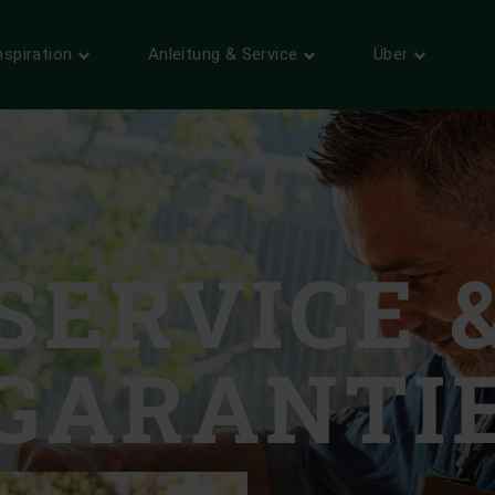
N
nspiration
Anleitung & Service
Über
FANARTIKEL & INFOS
GASTRONOMIE
SERVICE
ÛBER UNS
BELIEBT
BELIEBT
WICHTIG
BELIEBT
FANSHOP
ENTDECKE
REGISTRIER­UNG
KONTAKT
Italy | Italia
Für die schönste Fanartikel.
Registriere dein Egg fûr den
Wir helfen gerne weiter.
Garantiefall.
DENKE WIE EIN PROFI.
a/Kosova
Latvia | Latvija
PRODUKTMAGAZIN
SERVICE & GARANTIE
Produktinformationen und
Lithuania | Lietuva
Inspiration.
Entdecke unseren erstklassigen
Service.
ederlands)
The Netherlands | Ne
SERVICE 
PREISLISTE
 (Français)
Norway | Norge
Poland | Polska
GARANTI
Portugal | República
Romania | Romania
ublika
Slovakia | Slovensko