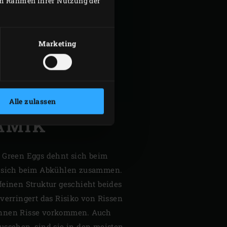
 im Rahmen Ihrer Nutzung der
Marketing
Alle zulassen
AMIK
 Green Eggs dehnt sich beim
t sich beim Abkühlen zusammen.
feinen Struktur geschieht beides
verringert das Risiko von Rissen
önnen Risse vorkommen. Auch
ussehen, sind sie in den meisten