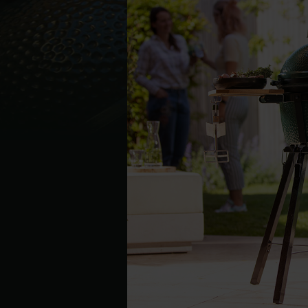
Denmark | Danmark
Estonia | Eesti
Finland | Suomi
France | France
Germany | Deutschland
Greece | Ελλάδα
Hungary | Magyarország