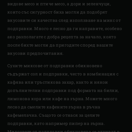
видове месо и птиче месо, а дори и зеленчуци,
които със сигурност биха могли да подобрят
вкусовите си качества след използване на микс от
подправки. Много е лесно да ги направите, особено
ако разполагате с добра рецепта за начало, която
после бихте могли да пригодите според вашите
вкусови предпочитания.
Сухите миксове от подправки обикновено
съдържат сол и подправки, често в комбинация с
кафява или тръстикова захар, както и някои
допълнителни подправки под формата на билки,
лимонова кора или кафе на зърна. Можете много
лесно да смелите кафените зърна в ръчна
кафемелачка. Същото се отнася за целите
подправки, като например пипер на зърна.
Миксовете от подправки обикновено се втриват в