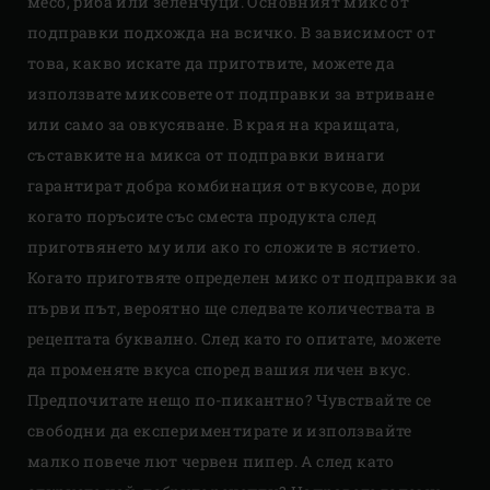
месо, риба или зеленчуци. Основният микс от
подправки подхожда на всичко. В зависимост от
това, какво искате да приготвите, можете да
използвате миксовете от подправки за втриване
или само за овкусяване. В края на краищата,
съставките на микса от подправки винаги
гарантират добра комбинация от вкусове, дори
когато поръсите със сместа продукта след
приготвянето му или ако го сложите в ястието.
Когато приготвяте определен микс от подправки за
първи път, вероятно ще следвате количествата в
рецептата буквално. След като го опитате, можете
да променяте вкуса според вашия личен вкус.
Предпочитате нещо по-пикантно? Чувствайте се
свободни да експериментирате и използвайте
малко повече лют червен пипер. А след като