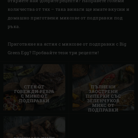
откриете най-добрите рецепти? Направете големи
количества от тях – така винаги ще имате вкусни и
домашно приготвени миксове от подправки под
ръка.
Приготвяне на ястия с миксове от подправки с Big
Green Egg? Пробвайте тези три рецепти!
СТЕК ОТ
ПЪЛНЕНИ
ГОВЕЖДИ РЕБРА
ЗАОСТРЕНИ
С МИКС ОТ
ПИПЕРКИ СЪС
ПОДПРАВКИ
ЗЕЛЕНЧУКОВ
МИКС ОТ
ПОДПРАВКИ