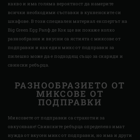
какво и има голяма вероятност да намерите
всички необходими съставки в кухненските си
шкафове. В този специален материал експертът на
Big Green Egg Ралф де Кок ще ви покаже колко
разнообразни и вкусни са ястията с миксове от
подправки и как един микс от подправки за
пилешко може да е подходящ също за скариди и
свински ребърца.
РАЗНООБРАЗИЕТО ОТ
МИКСОВЕ ОТ
ПОДПРАВКИ
Миксовете от подправки са страхотни за
овкусяване! Свинските ребърца определено имат
нужда от вкусен микс от подправки, но има и други