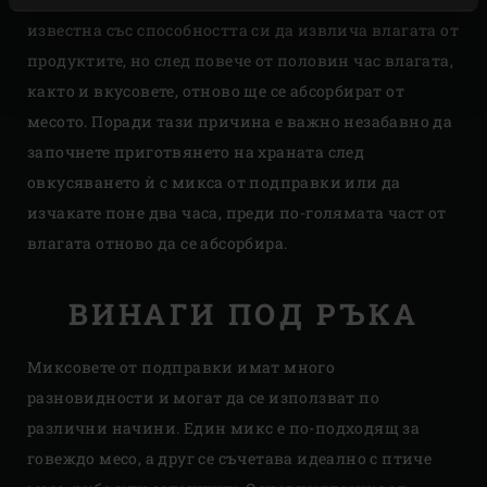
известна със способността си да извлича влагата от
продуктите, но след повече от половин час влагата,
както и вкусовете, отново ще се абсорбират от
месото. Поради тази причина е важно незабавно да
започнете приготвянето на храната след
овкусяването ѝ с микса от подправки или да
изчакате поне два часа, преди по-голямата част от
влагата отново да се абсорбира.
ВИНАГИ ПОД РЪКА
Миксовете от подправки имат много
разновидности и могат да се използват по
различни начини. Един микс е по-подходящ за
говеждо месо, а друг се съчетава идеално с птиче