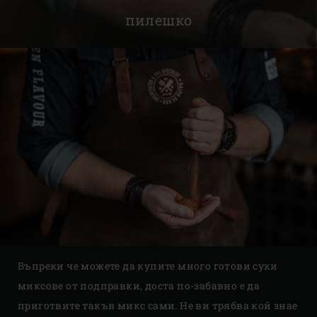
пилешко
Въпреки че можете да купите много готови сухи
миксове от подправки, доста по-забавно е да
приготвите такъв микс сами. Не ви трябва кой знае