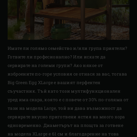
Имате ли голямо семейство и/или група приятели?
Готвите ли професионално? Или искате да
сервирате на големи групи? Ако някое от
изброените по-горе условия се отнася за вас, тогава
Big Green Egg XLarge е вашият перфектен
съучастник. Тъй като този мултифункционален
уред има скара, която е с повече от 30% по-голяма от
тази на модела Large, той ви дава възможност да
сервирате вкусно приготвени ястия на много хора
едновременно. Диаметърът на площта за готвене
на модела XLarge е 61 см и благодарение на това