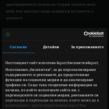
едновременното печене на големи парчета месо,
риба или няколко пици наведнъж не е мечта, а
реалност.
Съгласие
Детайли
За приложението
Настоящият сайт използва &quot;бисквитки&quot;
Използваме „бисквитки“, за да персонализираме
съдържанието и рекламите, да предоставяме
функции на социални медии и да анализираме
трафика си. Също така споделяме информация за
начина, по който използвате сайта ни, с
партньорските си социални медии, рекламните си
партньори и партньори за анализ, които може да я
комбинират с друга предоставена им от Вас