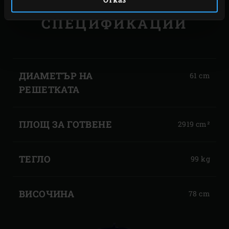
СПЕЦИФИКАЦИИ
BIG
ОГРОМНО
GREEN
КУЛИНАРНО
ДИАМЕТЪР НА
61 cm
УДОВОЛСТВИЕ
EGG
РЕШЕТКАТА
XLARGE
ПЛОЩ ЗА ГОТВЕНЕ
2919 cm²
ТЕГЛО
99 kg
ВИСОЧИНА
78 cm