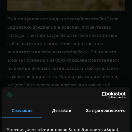
Най-популярният модел от семейството Big Green
Egg вече се предлага и в красива, ултра-тъмна
глазура: The Onyx Large. На слънчева светлина ще
забележите най-лекия оттенък на зелено в
покритието на това камадо барбекю. Обширната
зона за готвене в The Onyx улеснява приготвянето
на всички любими ястия, както и тези на вашето
семейство и приятели. Едновременно, ако искаш,
защото Large осигурява достатъчно място за 8
души. Цялото това налично пространство прави
приготвянето на пълно меню от три ястия лесно.
Съгласие
Детайли
За приложението
Ако искате да извлечете максималното от вашето
Яйце, The Onyx Large може да бъде перфектното ви
Настоящият сайт използва &quot;бисквитки&quot;