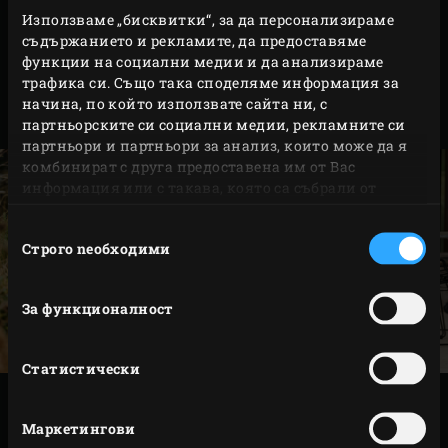
съвпадение. В крайна сметка, това е моделът с най-
Използваме „бисквитки“, за да персонализираме
много налични аксесоари. Всички големи
съдържанието и рекламите, да предоставяме
функции на социални медии и да анализираме
аксесоари пасват безпроблемно на The Onyx. Освен
трафика си. Също така споделяме информация за
това The Onyx е първото Яйце, коeто използва
начина, по който използвате сайта ни, с
новите Полукръгли решетки.
партньорските си социални медии, рекламните си
партньори и партньори за анализ, които може да я
комбинират с друга предоставена им от Вас
информация или с такава, която са събрали от
ползването от Ваша страна на услугите им.
Избор
Строго nеобходими
на
съгласие
За функционалност
Статистически
СПЕЦИФИКАЦИИ
Маркетингови