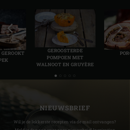
Vorige
Volg
slide
slide
GEROOSTERDE
POR
N GEROOKT
POMPOEN MET
PEK
WALNOOT EN GRUYÈRE
NIEUWSBRIEF
Wil je de lekkerste recepten via de mail ontvangen?
Meld je dan aan voor onze nieuwsbrief Inspiration