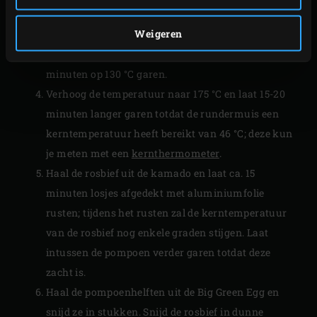
van het rooster en leg de pompoenhelften op de
Weigeren
schil naast het rek. Sluit het deksel van de kamado
en laat de rundermuis en de pompoen ca. 30
minuten op 130 °C garen.
Verhoog de temperatuur naar 175 °C en laat 15-20
minuten langer garen totdat de rundermuis een
kerntemperatuur heeft bereikt van 46 °C; deze kun
je meten met een
kernthermometer
.
Haal de rosbief uit de kamado en laat ca. 15
minuten losjes afgedekt met aluminiumfolie
rusten; tijdens het rusten zal de kerntemperatuur
van de rosbief nog enkele graden stijgen. Laat
intussen de pompoen verder garen totdat deze
zacht is.
Haal de pompoenhelften uit de Big Green Egg en
snijd ze in stukken. Snijd de rosbief in dunne