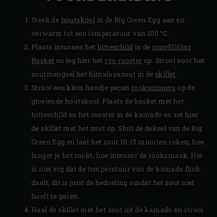
Steek de
houtskool
in de Big Green Egg aan en
verwarm tot een temperatuur van 100 °C.
Plaats intussen het
hitteschild
in de
convEGGtor
Basket
en leg hier het
rvs-rooster
op. Strooi voor het
zoutmengsel het himalayazout in de
skillet
.
Strooi een klein handje pecan
rooksnippers
op de
gloeiende houtskool. Plaats de basket met het
hitteschild en het rooster in de kamado en zet hier
de skillet met het zout op. Sluit de deksel van de Big
Green Egg en laat het zout 10-15 minuten roken; hoe
langer je het rookt, hoe intenser de rooksmaak. Het
is niet erg dat de temperatuur van de kamado flink
daalt, dit is juist de bedoeling omdat het zout niet
hoeft te garen.
Haal de skillet met het zout uit de kamado en strooi