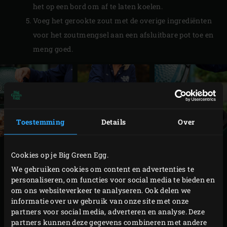
het op een bord om af te laten koelen.
Voeg het gerookte zout met de overige ingrediënten
voor het zoutmengsel aan een afsluitbare pot toe en
meng goed.
Toestemming
Details
Over
BEREIDING
Cookies op je Big Green Egg.
We gebruiken cookies om content en advertenties te
personaliseren, om functies voor social media te bieden en
Breng de temperatuur van de Big Green Egg naar
om ons websiteverkeer te analyseren. Ook delen we
130 °C. Dep intussen voor de rosbief de rundermuis
informatie over uw gebruik van onze site met onze
met keukenpapier droog. Pel de knoflook en wrijf of
partners voor social media, adverteren en analyse. Deze
partners kunnen deze gegevens combineren met andere
rasp de teentjes fijn. Wrijf de rundermuis rondom