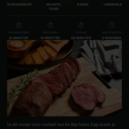
HOOFDGERECHT
GROENTE,
ROKEN
GEMIDDELD
VLEES
VOORBEREIDING
BEREIDING
TOTAAL
HOEVEELHEID
40 MINUTEN
90 MINUTEN
130 MINUTEN
6 PERSONEN
In dit recept voor rosbief van de Big Green Egg maak je