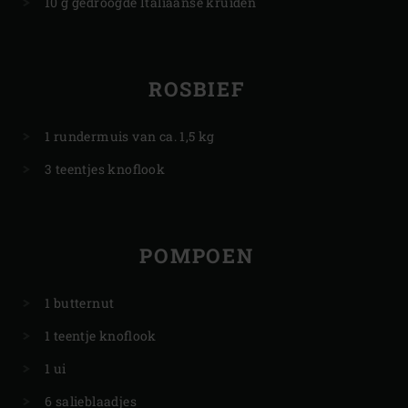
10 g gedroogde Italiaanse kruiden
ROSBIEF
1 rundermuis van ca. 1,5 kg
3 teentjes knoflook
POMPOEN
1 butternut
1 teentje knoflook
1 ui
6 salieblaadjes