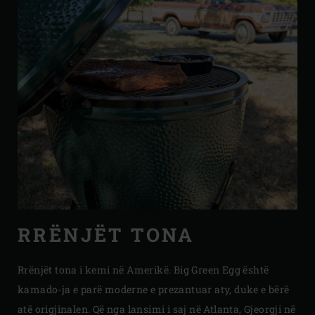
RRËNJËT TONA
Rrënjët tona i kemi në Amerikë. Big Green Egg është
kamado-ja e parë moderne e prezantuar aty, duke e bërë
atë origjinalen. Që nga lansimi i saj në Atlanta, Gjeorgji në