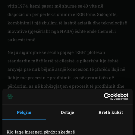
vitin 1974, kemi pasur më shumë se 40 vite në
dispozicion për perfeksionimin e EGG tonë. Sidoqoftë,
kombinimi i një zbulimi të lashtë aziatik dhe teknologjisë
inovative (pjesërisht nga NASA) është ende themeli i
suksesit tonë.
Ne ju sigurojmë se secila pajisje “EGG” plotëson
standardin më të lartë të cilësisë, e pikërisht kjo është
arsyeja pse nuk bëjmë asnjë koncesion të çfarëdo lloji në
lidhje me procesin e prodhimit- as në qeramikën që
përdorim, as në kohëzgjatjen e procesit të prodhimit dhe
as në përzgjedhjen e fabrikës me të cilën bashkëpunojmë.
Pëlqim
Detaje
Rreth kukit
Kjo faqe interneti përdor skedarë