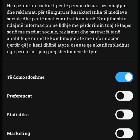
Please
accept marketing-cookies
to watch this video
Ne i përdorim cookie-t për të personalizuar përmbajtjen
dhe reklamat, për të siguruar karakteristika të mediave
sociale dhe për të analizuar trafikun tonë. Ne gjithashtu
ndajmë informacion në lidhje me përdorimin tuaj të faqes
sonë me mediat sociale, reklamat dhe partnerët tanë
analitik që mund të kombinojnë atë me informacion
tjertër që ju keni dhënë atyre, ose atë që e kanë mbledhur
E PRODHUAR NË
nga përdorimi juaj prej shërbimeve të tyre.
MEKSIKË
Zgjedhja
Për më shumë se 25 vite, çdo pajisje “Big Green Egg” është
Të domosdoshme
e
prodhuar në një fabrikë me teknologji të lartë (hi-tech) në
pëlqimit
Meksikë (dhe, jo në Kinë, siç është pohuar nga disa, e cila
Preferencat
është në anën tjetër të botës). Kjo fabrikë (Daltile)
punëson vetëm profesionistë që janë të specializuar në
Statistika
punën me qeramikë që duhet të nxehet në temperatura
shumë të larta. Jemi krenar për kontratën tonë
ekskluzive me Daltile, duke siguruar që ata do të
Marketing