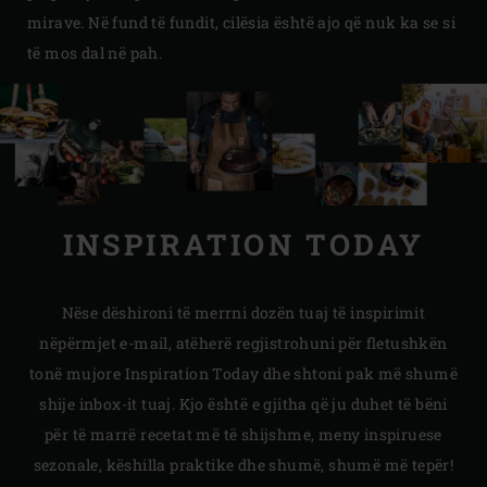
mirave. Në fund të fundit, cilësia është ajo që nuk ka se si
të mos dal në pah.
INSPIRATION TODAY
Nëse dëshironi të merrni dozën tuaj të inspirimit
nëpërmjet e-mail, atëherë regjistrohuni për fletushkën
tonë mujore Inspiration Today dhe shtoni pak më shumë
shije inbox-it tuaj. Kjo është e gjitha që ju duhet të bëni
për të marrë recetat më të shijshme, meny inspiruese
sezonale, këshilla praktike dhe shumë, shumë më tepër!