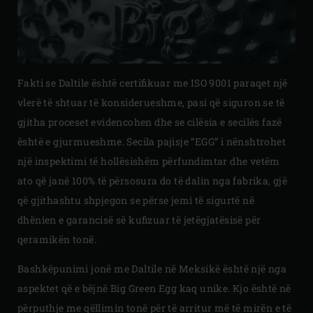
Fakti se Daltile është certifikuar me ISO 9001 paraqet një
vlerë të shtuar të konsiderueshme, pasi që siguron se të
gjitha proceset evidencohen dhe se cilësia e secilës fazë
është e gjurmueshme. Secila pajisje “EGG” i nënshtrohet
një inspektimi të hollësishëm përfundimtar dhe vetëm
ato që janë 100% të përsosura do të dalin nga fabrika, gjë
që gjithashtu shpjegon se përse jemi të sigurtë në
dhënien e garancisë së kufizuar të jetëgjatësisë për
qeramikën tonë.
Bashkëpunimi jonë me Daltile në Meksikë është një nga
aspektet që e bëjnë Big Green Egg kaq unike. Kjo është në
përputhje me qëllimin tonë për të arritur më të mirën e të