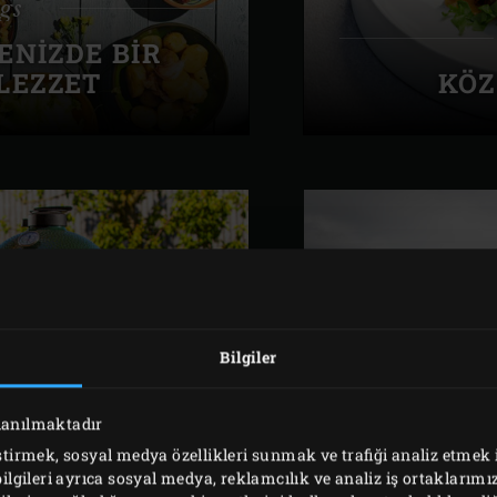
gs
ENIZDE BIR
LEZZET
KÖZ
Bilgiler
llanılmaktadır
gs
SERAM
eştirmek, sosyal medya özellikleri sunmak ve trafiği analiz etmek 
G'IN 50 YILI
bilgileri ayrıca sosyal medya, reklamcılık ve analiz iş ortaklarımız