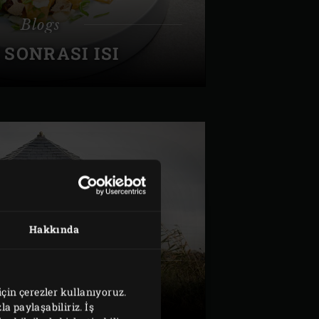
Blogs
 SONRASI ISI
Hakkında
Blogs
IK, KAMADONUN
için çerezler kullanıyoruz.
GÜCÜ
la paylaşabiliriz. İş