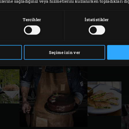
ilerine sağladığınız veya hizmetlerini kullanırken topladıkları diğer
Tercihler
İstatistikler
PREVIOUS
PAGE
NEXT
1
Seçime izin ver