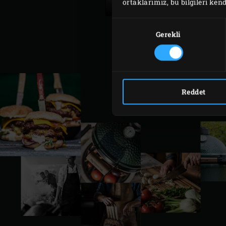
ortaklarımız, bu bilgileri kend
Onay
Seçimi
Gerekli
Reddet