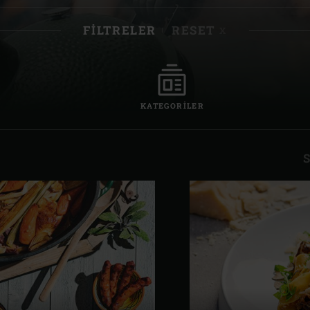
Çek Cumhuriyeti | Če
FILTRELER
RESET
X
İspanya | España
İsveç | Sverige
KATEGORILER
İsviçre (Fransızca) |
İsviçre | Schweiz
İtalya | Italia
YNAMES