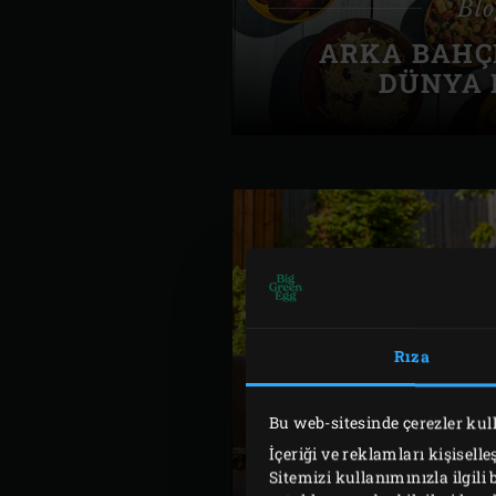
Blo
ARKA BAHÇ
DÜNYA 
Rıza
Bu web-sitesinde çerezler ku
Blo
İçeriği ve reklamları kişisell
BIG GREEN EG
Sitemizi kullanımınızla ilgili 