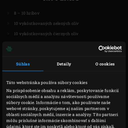
8 – 10 hríbov
10 vykôstkovaných zelených olív
10 vykôstkovaných čiernych olív
200 g nastrúhaného (zrelého) syra
Súhlas
Detaily
O cookies
PRÍPRAVA
Táto webstránka používa súbory cookies
Na prispôsobenie obsahu a reklám, poskytovanie funkcií
Zapáľte drevené uhlie v Big Green Egg a spolu
sociálnych médií a analýzu návštevnosti používame
s
convEGGtorom
ho zohrejte na 180 °C. Na prípravu
súbory cookie. Informácie o tom, ako používate naše
koreninovej zmesi najemno zomeľte kávové zrná
webové stránky, poskytujeme aj našim partnerom v
oblasti sociálnych médií, inzercie a analýzy. Títo partneri
v mlynčeku na kávu. Vsypte jemne zomletú kávu
môžu príslušné informácie skombinovať s ďalšími
a ostatné prísady na zmes do mažiara, najemno
údajmi, ktoré ste im poskytli alebo ktoré od vás získali,