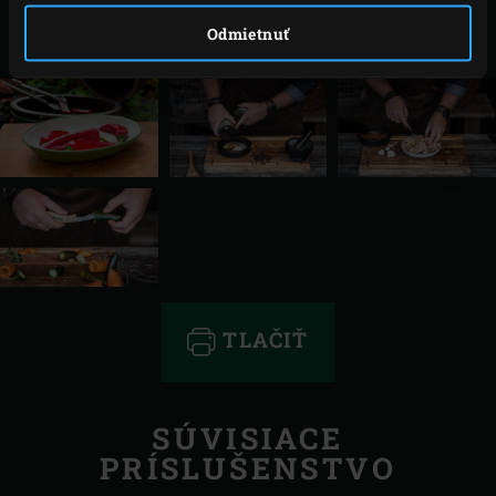
Namiesto špicatých paprík môžete tiež použiť
Odmietnuť
papričky jalapeño.
TLAČIŤ
SÚVISIACE
PRÍSLUŠENSTVO