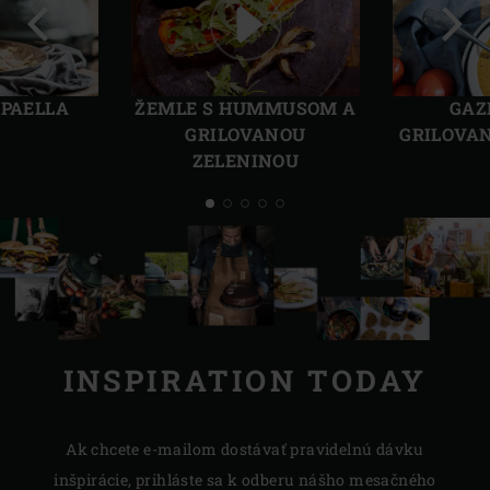
Predchádzajúca
Ďalši
strana
stra
 PAELLA
ŽEMLE S HUMMUSOM A
GAZ
GRILOVANOU
GRILOVAN
ZELENINOU
INSPIRATION TODAY
Ak chcete e-mailom dostávať pravidelnú dávku
inšpirácie, prihláste sa k odberu nášho mesačného