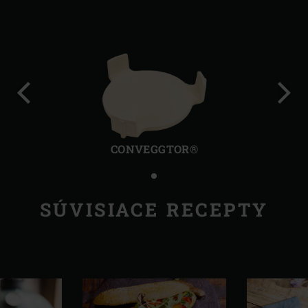
Predchádzajúca
Ďalši
strana
stra
CONVEGGTOR®
SÚVISIACE RECEPTY