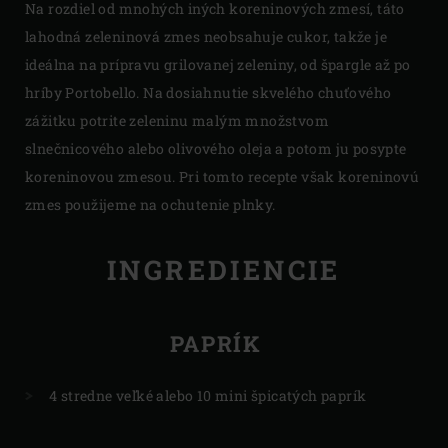
Na rozdiel od mnohých iných koreninových zmesí, táto
lahodná zeleninová zmes neobsahuje cukor, takže je
ideálna na prípravu grilovanej zeleniny, od špargle až po
hríby Portobello. Na dosiahnutie skvelého chuťového
zážitku potrite zeleninu malým množstvom
slnečnicového alebo olivového oleja a potom ju posypte
koreninovou zmesou. Pri tomto recepte však koreninovú
zmes použijeme na ochutenie plnky.
INGREDIENCIE
PAPRÍK
4 stredne veľké alebo 10 mini špicatých paprík