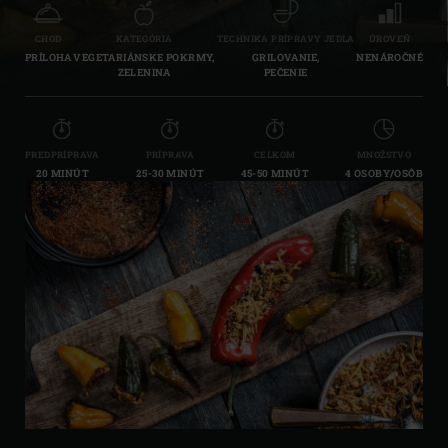
CHOD
KATEGÓRIA
TECHNIKA PRÍPRAVY JEDLA
ÚROVEŇ
PRÍLOHA
VEGETARIÁNSKE POKRMY,
GRILOVANIE,
NENÁROČNÉ
ZELENINA
PEČENIE
PREDPRÍPRAVA
PRÍPRAVA
CELKOM
MNOŽSTVO
20 MINÚT
25-30 MINÚT
45-50 MINÚT
4 OSOBY/OSÔB