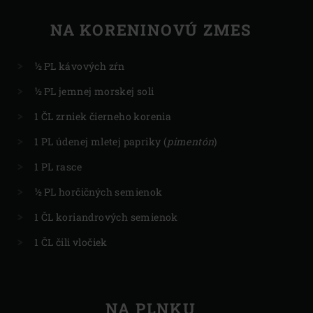
NA KORENINOVÚ ZMES
½ PL kávových zŕn
½ PL jemnej morskej soli
1 ČL zrniek čierneho korenia
1 PL údenej mletej papriky (
pimentón
)
1 PL rasce
½ PL horčičných semienok
1 ČL koriandrových semienok
1 ČL čili vločiek
NA PLNKU