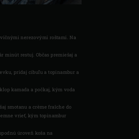
vičnými nerezovými roštami. Na
ár minút restuj. Občas premiešaj a
evku, pridaj cibuľu a topinambur a
poklop kamada a počkaj, kým voda
ešaj smotanu a crème fraîche do
t jemne vrieť, kým topinambur
a spodnú úroveň koša na