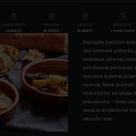
PREDPRÍPRAVA
PRÍPRAVA
CELKOM
MNOŽSTVO
20 MINÚT
60 MINÚT
80 MINÚT
4 OSOBY/OSÔB
Najlepšie tradičné dom
táto krémová polievka 
ozdobená zelerom vare
petržlenom pečenými v 
lahodnej hubovej polie
varenia, ktoré polievke
znie zložito, no vďaka 
jednoduché – tento neuv
umožní kombinovať rôz
omnoho viac.