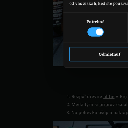
od vás získali, keď ste používa
Výber
súhlasu
Potrebné
Odmietnuť
Rozpáľ drevné
uhlie
v Big 
Medzitým si priprav ozdobu
Na polievku ošúp a nakrája