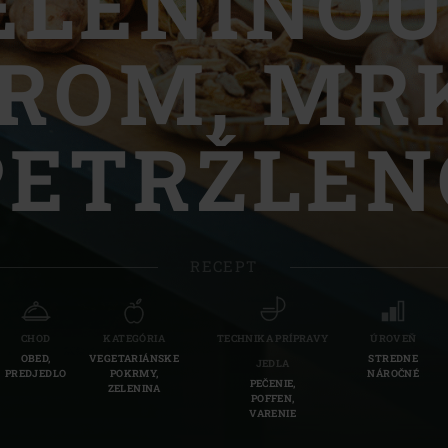
ELENINOU
Slovenia | Slovenija
EROM, MR
Spain | España
Sweden | Sverige
PETRŽLE
Switzerland (French) 
Switzerland | Schwei
Turkey | Türkiye
RECEPT
CHOD
KATEGÓRIA
TECHNIKA PRÍPRAVY
ÚROVEŇ
OBED,
VEGETARIÁNSKE
STREDNE
JEDLA
PREDJEDLO
POKRMY,
NÁROČNÉ
PEČENIE,
ZELENINA
POFFEN,
VARENIE