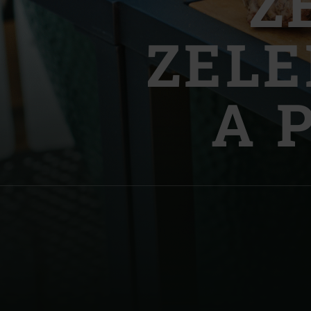
Z
Denmark | Danmark
ZEL
Estonia | Eesti
Finland | Suomi
A 
France | France
Germany | Deutschland
Greece | Ελλάδα
Hungary | Magyarország