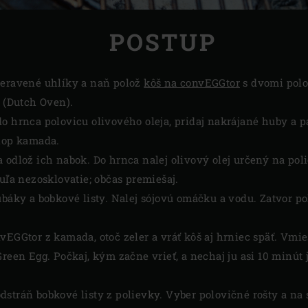
POSTUP
žeravené uhlíky a naň polož
kôš na convEGGtor
s dvomi polo
(Dutch Oven).
o hrnca polovicu olivového oleja, pridaj nakrájané huby a p
klop kamada.
 odlož ich nabok. Do hrnca nalej olivový olej určený na poli
buľa nezosklovatie; občas premiešaj.
dubáky a bobkové listy. Nalej sójovú omáčku a vodu. Zatvor 
vEGGtor z kamada, otoč zeler a vráť kôš aj hrniec späť. Vmi
Green Egg. Počkaj, kým začne vrieť, a nechaj ju asi 10 minú
dstráň bobkové listy z polievky. Vyber polovičné rošty a n