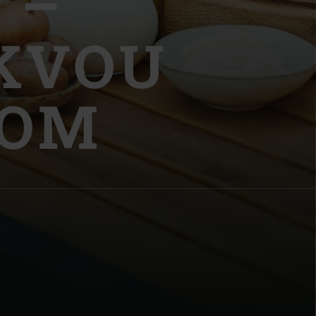
 –
KVOU
NOM
| Schweiz (Français)
z