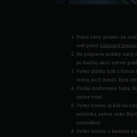
Polož zeler priamo na roz
rošt polož
liatinový hrniec
Na prípravu ozdoby nalej d
po každej akcii zatvor po
Vyber plátky húb z hrnca a
restuj asi 5 minút, kým ci
Pridaj rozštvrtené huby, 
začne vrieť.
Vyber hrniec aj kôš na con
polievky, zatvor veko Big 
nezmäkne.
Vyber hrniec z kamada a o