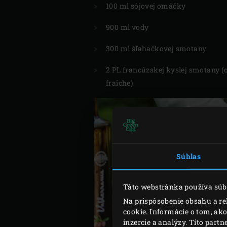
100 ml sójovej omáčky
900 ml vody
300 ml šľahačkovej smotany
2 PL francúzskej kyslej smotany 
fraîche)
Súhlas
Táto webstránka používa súb
Na prispôsobenie obsahu a re
cookie. Informácie o tom, ak
inzercie a analýzy. Títo part