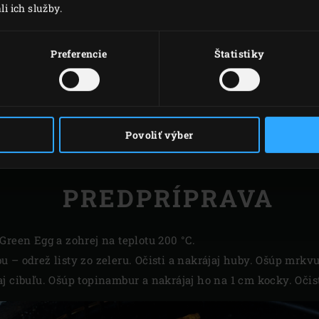
li ich služby.
Preferencie
Štatistiky
Povoliť výber
PREDPRÍPRAVA
Green Egg a zohrej na teplotu 200 °C.
 – odrež listy zo zeleru. Očisti a nakrájaj huby. Ošúp mrkvu
j cibuľu. Ošúp topinambur a nakrájaj ho na 1 cm kocky. Očist