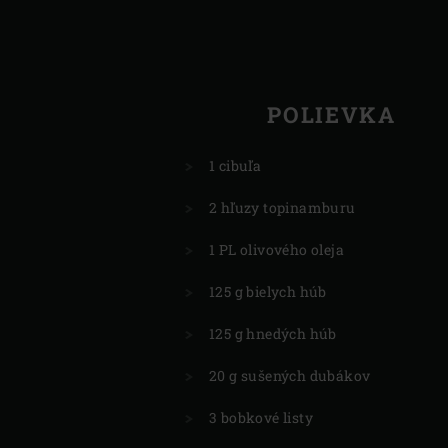
POLIEVKA
1 cibuľa
2 hľuzy topinamburu
1 PL olivového oleja
125 g bielych húb
125 g hnedých húb
20 g sušených dubákov
3 bobkové listy