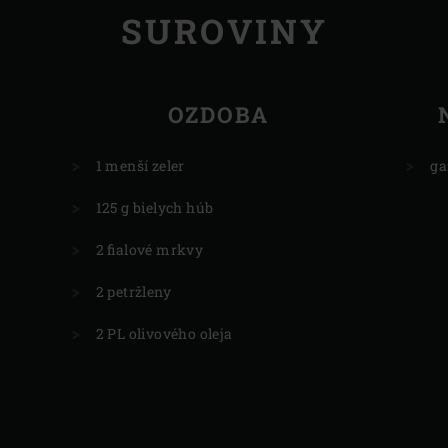
SUROVINY
OZDOBA
1 menší zeler
ga
125 g bielych húb
2 fialové mrkvy
2 petržleny
2 PL olivového oleja