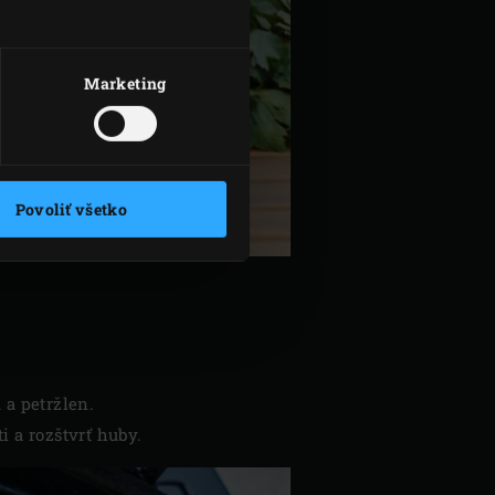
Marketing
Povoliť všetko
 a petržlen.
i a rozštvrť huby.