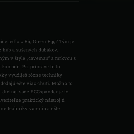
áce jedlo z Big Green Egg? Tým je
z húb a sušených dubákov,
ným v štýle „caveman“ a mrkvou s
kamade. Pri príprave tejto
vky využiješ rôzne techniky
 dodajú ešte viac chuti. Možno to
5-dielnej sade EGGspander je to
eriteľne praktický nástroj ti
ne techniky varenia a ešte