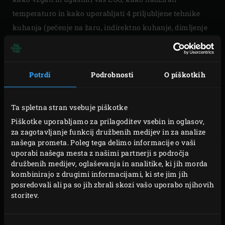
temperaturo in kako uporabljati 4 priljubljene tehnike
kuhanja (pečenje na žaru, indirektno kuhanje, dimljenje
in peka). Hitro boste postali Big Green Egg strokovnjak!
Potrdi
Podrobnosti
O piškotkih
CHEATSHEET
PRIŽIG IN
UGAŠANJE
Ta spletna stran vsebuje piškotke
Piškotke uporabljamo za prilagoditev vsebin in oglasov,
za zagotavljanje funkcij družbenih medijev in za analize
našega prometa. Poleg tega delimo informacije o vaši
uporabi našega mesta z našimi partnerji s področja
družbenih medijev, oglaševanja in analitike, ki jih morda
kombinirajo z drugimi informacijami, ki ste jim jih
NADZOR
NEPOSREDNA
posredovali ali pa so jih zbrali skozi vašo uporabo njihovih
TEMPERATURE
PEKA
storitev.