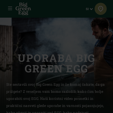
Menu
Jezik
SI
UPORABA BIG
GREEN EGG
Ste sestavili svoj Big Green Egg in že komaj čakate, da ga
prižgete? Z veseljem vam bomo razložili, kako čim bolje
uporabiti svoj EGG. Naši koristni video posnetki in
praktični nasveti glede uporabe in varnosti pojasnjujejo,
kako vžgati in ugasniti vaš EGG, kako nadzirati