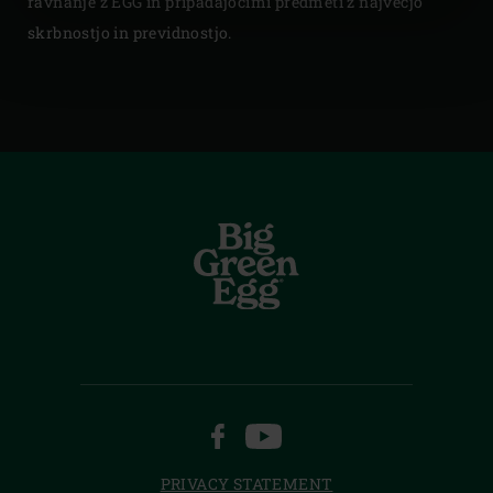
ravnanje z EGG in pripadajočimi predmeti z največjo
skrbnostjo in previdnostjo.
FACEBOOK
YOUTUBE
PRIVACY STATEMENT