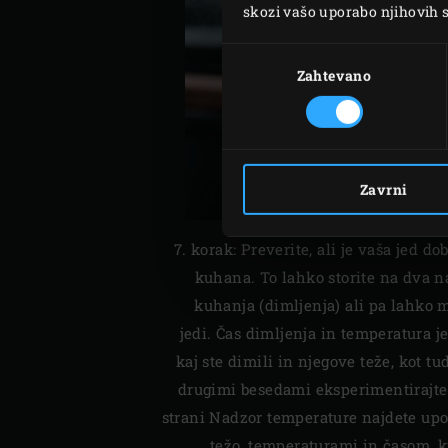
skozi vašo uporabo njihovih s
Izbira
soglasja
Zahtevano
Zavrni
7. korak: Preverite, ali je vaša jed d
kuhana. To lahko storite na dva n
kuhanja (dimljenja) ali pa lahko 
jedi. Čas dimljenja in temperatura je
kaj ste dimili in njegove teže, kot tu
drugimi besedami eksperimentirajte 
strani Nadzor temperature najdete upo
težo, temperaturami in časom, 