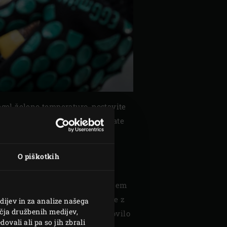
egel želeno temperaturo, postavite
čnite z dimljenjem. Če nameravate
enje, jo predhodno nekaj časa
o postavite vašo jed na leseno
O piškotkih
ni tok v EGG-u z rahlim zapiranjem
amične podlage in kovinske kape z
dijev in za analize našega
čja družbenih medijev,
amičnem pokrovu. To bo zagotovilo
ovali ali pa so jih zbrali