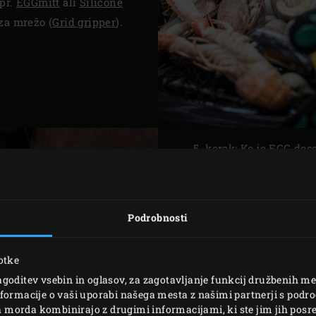
npr.
EGGmitt
ali
Silicone
 za mrežo (
Grid gripper
).
5. korak: Ko je EGG dos
svojo jed v EGG in pri
dimiti z desko za dimlj
namakajte v vodi in nat
Podrobnosti
desko ter nato v EGG.
6. korak: Omejite zrač
otke
vrat v notranjosti ker
goditev vsebin in oglasov, za zagotavljanje funkcij družbenih me
formacije o vaši uporabi našega mesta z našimi partnerji s podro
dvojno funkcijo na ker
ih morda kombinirajo z drugimi informacijami, ki ste jim jih posred