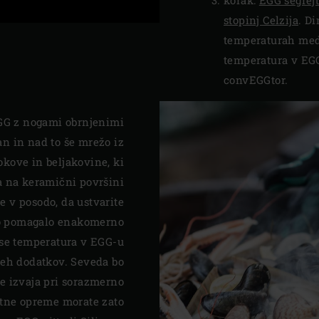
stopinj Celzija
. Di
temperaturah med 
temperatura v EGG
convEGGtor.
EGG z nogami obrnjenimi
an in nad to še mrežo iz
okove in beljakovine, ki
la na keramični površini
e v posodo, da ustvarite
bo pomagalo enakomerno
a se temperatura v EGG-u
teh dodatkov. Seveda bo
e izvaja pri sorazmerno
atne opreme morate zato