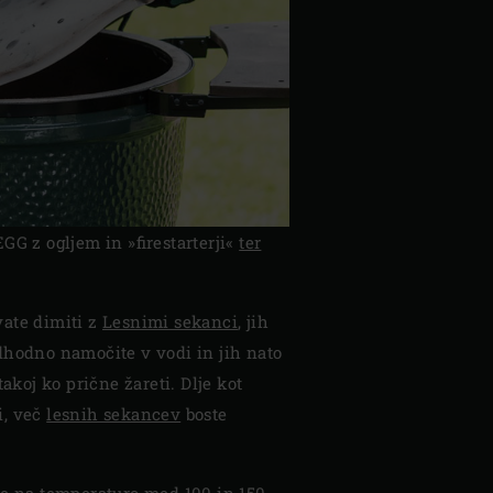
GG z ogljem in »firestarterji«
ter
ate dimiti z
Lesnimi sekanci
, jih
dhodno namočite v vodi in jih nato
takoj ko prične žareti. Dlje kot
i, več
lesnih sekancev
boste
te na temperaturo med 100 in 150