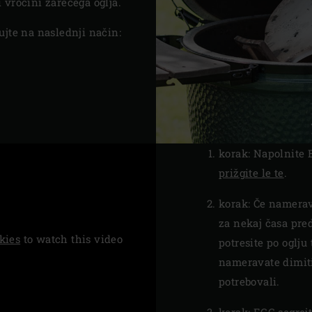
 vročini žarečega oglja.
ujte na naslednji način:
korak: Napolnite E
prižgite le te
.
korak: Če namerav
za nekaj časa pre
kies
to watch this video
potresite po oglju 
nameravate dimit
potrebovali.
korak:
EGG segrej