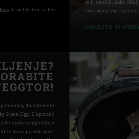
radi naučili, kako diml
kies
to watch this video
Slovenia | Slovenija
vam bomo vse razložili
Spain | España
OGLEJTE SI VID
Sweden | Sverige
Switzerland (French) 
MLJENJE?
Switzerland | Schwei
ORABITE
Turkey | Türkiye
EGGTOR!
riporočamo, da uporabite
ig Green Egg. Z uporabo
ežete nizko temperaturo
čitite svojo posodo proti