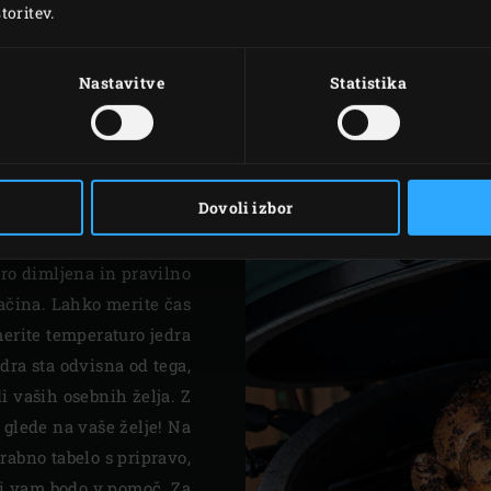
stalno temperaturo v E
toritev.
Nastavitve
Statistika
Dovoli izbor
obro dimljena in pravilno
ačina. Lahko merite čas
merite temperaturo jedra
dra sta odvisna od tega,
di vaših osebnih želja. Z
glede na vaše želje! Na
rabno tabelo s pripravo,
ki vam bodo v pomoč. Za