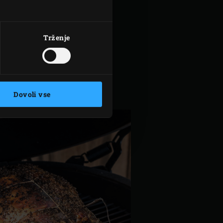
GG-u.
Trženje
Dovoli vse