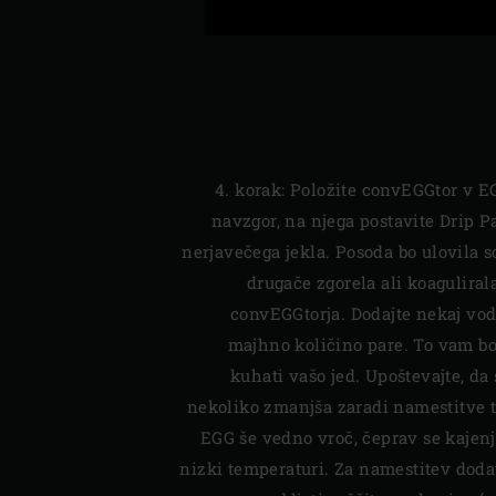
4. korak: Položite convEGGtor v 
navzgor, na njega postavite Drip P
nerjavečega jekla. Posoda bo ulovila s
drugače zgorela ali koagulira
convEGGtorja. Dodajte nekaj vod
majhno količino pare. To vam 
kuhati vašo jed. Upoštevajte, d
nekoliko zmanjša zaradi namestitve 
EGG še vedno vroč, čeprav se kajenj
nizki temperaturi. Za namestitev dod