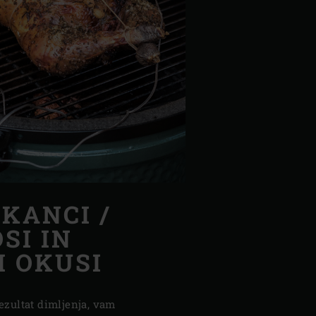
EKANCI /
SI IN
I OKUSI
rezultat dimljenja, vam