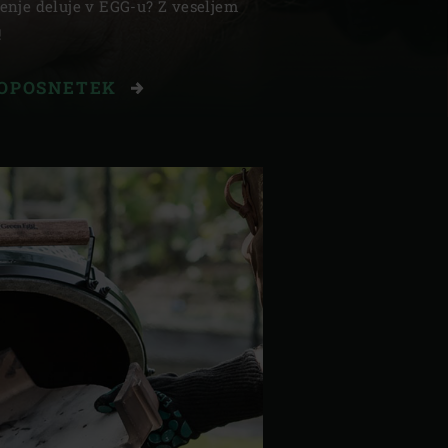
jenje deluje v EGG-u? Z veseljem
!
EOPOSNETEK
| Schweiz (Français)
z