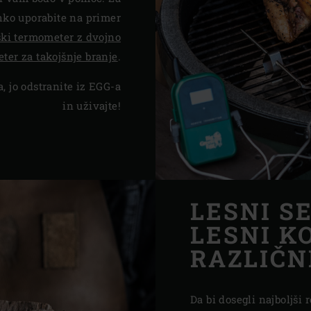
hko uporabite na primer
ski termometer z dvojno
ter za takojšnje branje
.
a, jo odstranite iz EGG-a
in uživajte!
LESNI S
LESNI KO
RAZLIČN
Da bi dosegli najboljši 