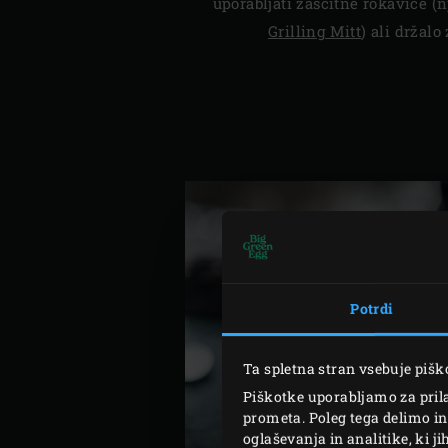
uporabljati zaščitne rokavice (
Grilling Mitt
) ali držalo
Potrdi
Ta spletna stran vsebuje pišk
Piškotke uporabljamo za prila
prometa. Poleg tega delimo in
oglaševanja in analitike, ki j