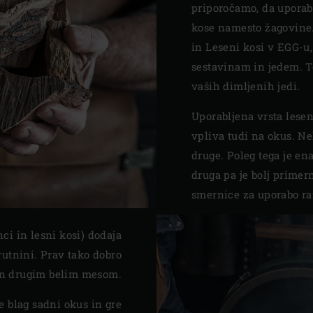
priporočamo, da uporab
kose namesto žagovine.
in Leseni kosi v EGG-u
sestavinam in jedem. T
vaših dimljenih jedi.
Uporabljena vrsta lese
vpliva tudi na okus. Ne
druge. Poleg tega je en
druga pa je bolj primer
smernice za uporabo raz
ci in lesni kosi) dodaja
utnini. Prav tako dobro
 in drugim belim mesom.
e blag sadni okus in gre