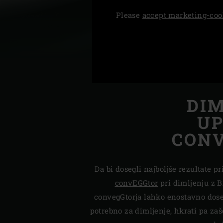
Please
accept marketing-coo
Denmark | Danmark
Estonia | Eesti
Finland | Suomi
France | France
DI
Germany | Deutschland
UP
Greece | Ελλάδα
CONV
Hungary | Magyarország
Da bi dosegli najboljše rezultate p
convEGGtor
pri dimljenju z B
convegGtorja lahko enostavno dos
potrebno za dimljenje, hkrati pa zaš