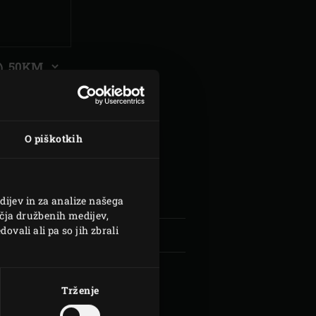
Upoštevaj
mojo
trenutno
lokacijo
| Schweiz (Français)
O piškotkih
z
ONASTI
dijev in za analize našega
čja družbenih medijev,
ovali ali pa so jih zbrali
Trženje