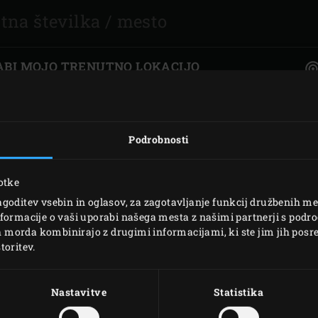
Slovenia | Slovenija
Spain | España
BI MOJO TRENUTNO LOKACIJO
Sweden | Sverige
Switzerland (French) 
Podrobnosti
Switzerland | Schwei
STOPNJE
Turkey | Türkiye
otke
INASTI
ZLATI
SREBRNI
BR
goditev vsebin in oglasov, za zagotavljanje funkcij družbenih me
formacije o vaši uporabi našega mesta z našimi partnerji s podro
ih morda kombinirajo z drugimi informacijami, ki ste jim jih posred
toritev.
Nastavitve
Statistika