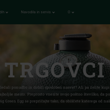
O/JEZIK
dih
Navodila in servis
O
INFORMACIJE
SERVIS
NAŠ
PRODUCT CATALOGUE
REGISTRACIJA
KONTAKT
Italy | Italia
Informacije o izdelkih in navdih.
Registrirajte svoj EGG za
Kakšno vprašanje? Stopite v stik z
doživljenjsko garancijo.
nami.
a/Kosova
Latvia | Latvija
SERVIS IN GARANCIJA
a.
Lithuania | Lietuva
Odkrijte naše prvovrstne storitve.
ederlands)
The Netherlands | Ne
TRGOVCI
ice.
 (Français)
Norway | Norge
Poland | Polska
Portugal | República
ogledali ponudbo in dobili spodoben nasvet? Ali pa želite kupi
ajboljše mesto. Preprosto vnesite svojo poštno številko, da poi
Romania | Romania
ig Green Egg se prepričajte tako, da obiščete katerega od naš
ublika
Slovakia | Slovensko