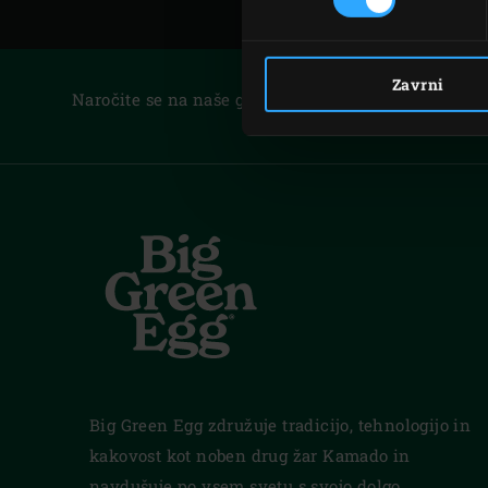
Zavrni
Naročite se na naše glasilo:
Big Green Egg združuje tradicijo, tehnologijo in
kakovost kot noben drug žar Kamado in
navdušuje po vsem svetu s svojo dolgo