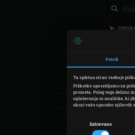
Vpišite
Denmark | Danmark
vašo
poštno
Estonia | Eesti
številko
UPORA
Finland | Suomi
ali
Mesto
France | France
Potrdi
Germany | Deutschland
Greece | Ελλάδα
Ta spletna stran vsebuje pišk
PLAT
Hungary | Magyarország
Piškotke uporabljamo za prila
prometa. Poleg tega delimo in
oglaševanja in analitike, ki j
skozi vašo uporabo njihovih s
Izbira
soglasja
Zahtevano