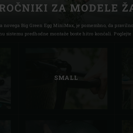
IROČNIKI ZA MODELE 
Slovenia | Slovenija
Spain | España
a novega Big Green Egg MiniMax, je pomembno, da pravilno 
mu sistemu predhodne montaže boste hitro končali. Poglejte s
Sweden | Sverige
Switzerland (French) 
Switzerland | Schwei
Turkey | Türkiye
SMALL