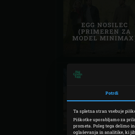
EGG NOSILEC
(PRIMEREN ZA
MODEL MINIMAX
Potrdi
EGG NOSILEC
(PRIMEREN ZA
MODEL 2XL)
Ta spletna stran vsebuje pišk
Piškotke uporabljamo za prila
prometa. Poleg tega delimo in
oglaševanja in analitike, ki j