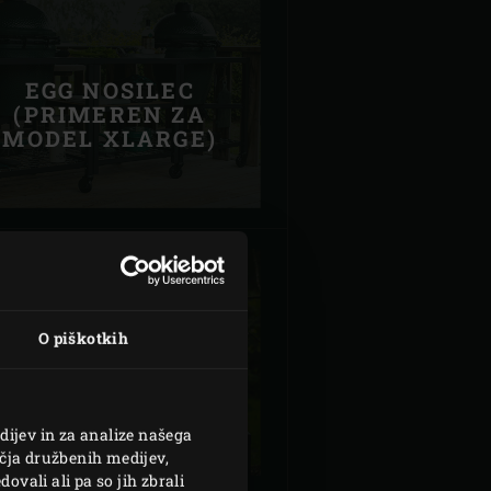
EGG NOSILEC
(PRIMEREN ZA
MODEL XLARGE)
O piškotkih
RAZTEGLJIVO
STOJALO
dijev in za analize našega
čja družbenih medijev,
ovali ali pa so jih zbrali