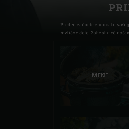
PR
Denmark | Danmark
Estonia | Eesti
Preden začnete z uporabo vašeg
različne dele. Zahvaljujoč naše
Finland | Suomi
France | France
Germany | Deutschland
Greece | Ελλάδα
MINI
Hungary | Magyarország