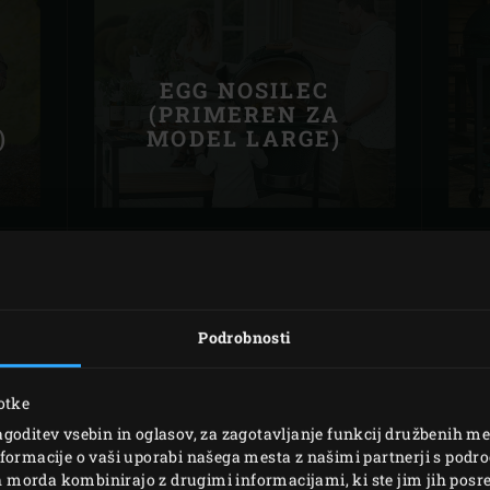
EGG NOSILEC
(PRIMEREN ZA
)
MODEL LARGE)
Podrobnosti
STRANSKE POLICE
otke
goditev vsebin in oglasov, za zagotavljanje funkcij družbenih me
formacije o vaši uporabi našega mesta z našimi partnerji s podro
ih morda kombinirajo z drugimi informacijami, ki ste jim jih posred