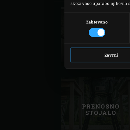
skozi vašo uporabo njihovih s
Izbira
soglasja
Zahtevano
INTEGRIRANO
STOJALO Z
ROČAJEM
(PRIMERNO ZA
Zavrni
MODEL LARGE)
PRENOSNO
STOJALO