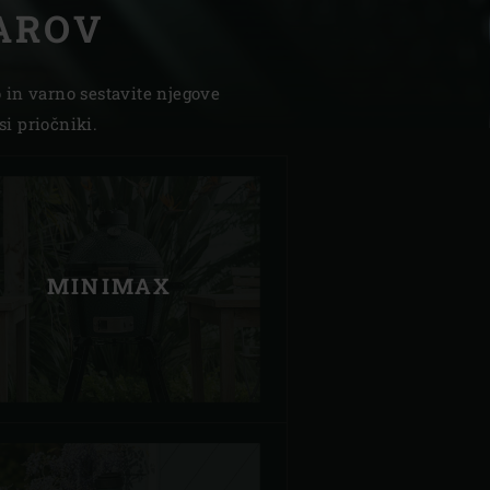
ŽAROV
in varno sestavite njegove
i priočniki.
| Schweiz (Français)
z
MINIMAX