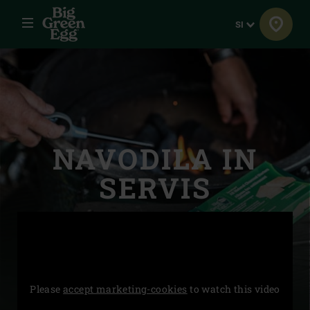
Menu
Jezik
SI
NAVODILA IN
SERVIS
Please
accept marketing-cookies
to watch this video