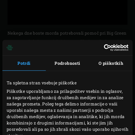
Nekega dne boste morda potrebovali pomoč pri Big Green
Eggu. Naslednje strani dajejo navodila in podrobnosti o
naši storitvi v pričakovanju tistega dne. Nadaljujte branje
in poučili vas bomo o tem, kako sestaviti, uporabljati,
Potrdi
Podrobnosti
O piškotkih
očistiti in vzdrževati svoj EGG! Video posnetka Quickstart
Guide vsebuje kratek povzetek vsega, medtem ko so
Ta spletna stran vsebuje piškotke
naslednje strani podrobno opisane za vsako temo.
Piškotke uporabljamo za prilagoditev vsebin in oglasov,
Registrirajte
svoj EGG, da izkoristite prednosti naše
za zagotavljanje funkcij družbenih medijev in za analize
storitve in naše garancije.
našega prometa. Poleg tega delimo informacije o vaši
uporabi našega mesta z našimi partnerji s področja
družbenih medijev, oglaševanja in analitike, ki jih morda
kombinirajo z drugimi informacijami, ki ste jim jih
posredovali ali pa so jih zbrali skozi vašo uporabo njihovih