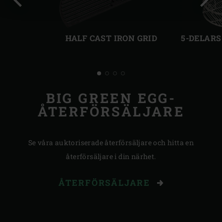
Föregående
Näst
bild
bild
HALF CAST IRON GRID
5-DELARS
BIG GREEN EGG-
ÅTERFÖRSÄLJARE
Se våra auktoriserade återförsäljare och hitta en
återförsäljare i din närhet.
ÅTERFÖRSÄLJARE