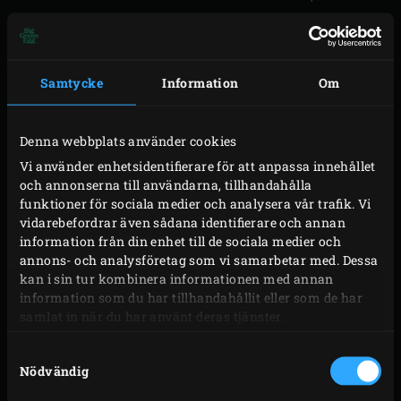
möjligheterna verkligen oändliga.
Enkel placering eller borttagning av
convEGGtor
Samtycke
Information
Om
Direkt och indirekt tillagning på flera nivåer
Upphöjd tillagning på galler
Startkomponent för
EGGspander System
; fungerar
Denna webbplats använder cookies
med 2-delars Multi-Level Rack
Vi använder enhetsidentifierare för att anpassa innehållet
Handtagens storlek är utformade för händer med
och annonserna till användarna, tillhandahålla
funktioner för sociala medier och analysera vår trafik. Vi
handskar
vidarebefordrar även sådana identifierare och annan
information från din enhet till de sociala medier och
annons- och analysföretag som vi samarbetar med. Dessa
kan i sin tur kombinera informationen med annan
Modeller
Kod
information som du har tillhandahållit eller som de har
samlat in när du har använt deras tjänster.
2XL
119735
Samtyckesval
XLarge
121196
Nödvändig