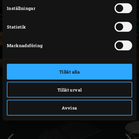
Medium
127242
Inställningar
Statistik
Marknadsföring
Tillåt alla
LÄMPLIGA TILLBEHÖR
Tillåt urval
Avvisa