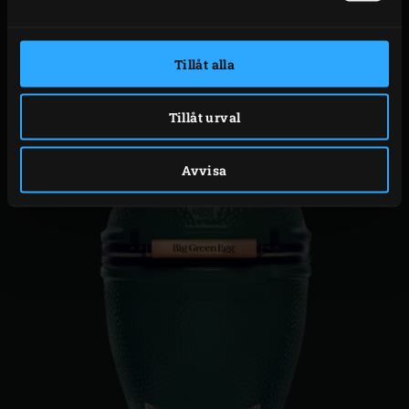
VIKT
73 kg
Tillåt alla
HÖJD
84 cm
Tillåt urval
Avvisa