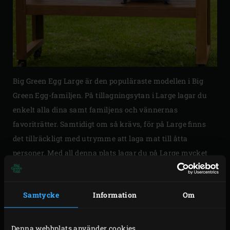
Big Green Egg Large är den populäraste modellen i Big
Green Egg-familjen. På tillagningsytan i Large lagar du
enkelt alla dina samt familjens och vännernas
favoriträtter. Samtidigt om så krävs, för på Large finns
det tillräckligt med utrymme att laga mat till åtta
personer. Med all denna plats lagar du på Large mycket
enkelt kompletta trerättersmenyer. Bygg in Large i ett
(akacia)bord eller ett utekök, eller placera Large i ett EGG
Samtycke
Information
Om
Nest och Nest Handler för att säkert och enkelt kunna
flytta det.
Denna webbplats använder cookies