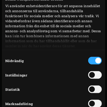
Vill du utnyttja EGGet till max? Då är Large din perfekta
Vi använder enhetsidentifierare för att anpassa innehållet
och annonserna till användarna, tillhandahålla
match, för det är modellen som det finns flest tillbehör
funktioner för sociala medier och analysera vår trafik. Vi
till. Och därmed är möjligheterna med denna
vidarebefordrar även sådana identifierare och annan
allroundgrill, precis som namnet säger, ”Large”. Du
information från din enhet till de sociala medier och
annons- och analysföretag som vi samarbetar med. Dessa
kommer själv tänka ut anledningar att bjuda in till ett
kan i sin tur kombinera informationen med annan
spontant Big Green Egg-party!
information som du har tillhandahållit eller som de har
samlat in när du har använt deras tjänster.
SPECIFIKATIONER
Samtyckesval
Nödvändig
BIG
ALLROUNDGRILLEN
Inställningar
GREEN
MED
GALLRETS DIAMETER
46 cm
DE
EGG
STORA
Statistik
LARGE
YTA
1688 cm²
MÖJLIGHETERNA
Marknadsföring