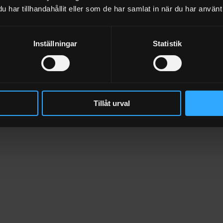
har tillhandahållit eller som de har samlat in när du har använt 
arge Outdoor Kitchen
XLarge Outdoor Kitchen 
Stainless Steel
Inställningar
Statistik
990402
	  SEK 56.700
990404
	  SEK 57.
Tillåt urval