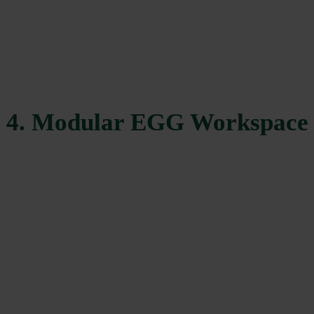
4. Modular EGG Workspace
pansion Frame
Expansion Cabinet
76x77 cm

76x76x77 cm

120236
	  SEK 5.110
122247
Exklusiv Acacia Wood Insert