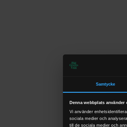
			990204	  SEK 38.750
The Onyx Large Master Set
La
990311
	  SEK 30.600
Samtycke
The Onyx Large 
XL
Outdoor Kitchen Stainless 
Steel
Denna webbplats använder 
Vi använder enhetsidentifierar
990314
	  SEK 43.900
sociala medier och analysera 
till de sociala medier och a