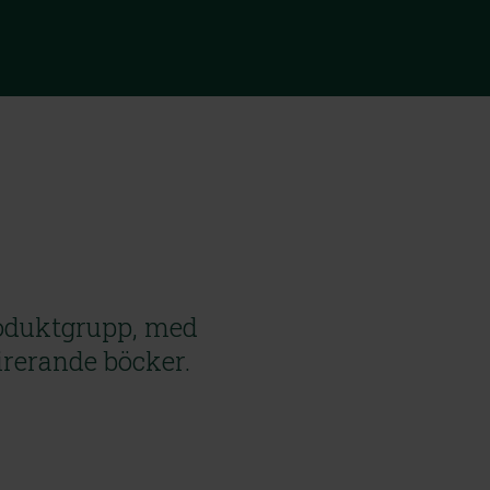
roduktgrupp, med 
pirerande böcker.