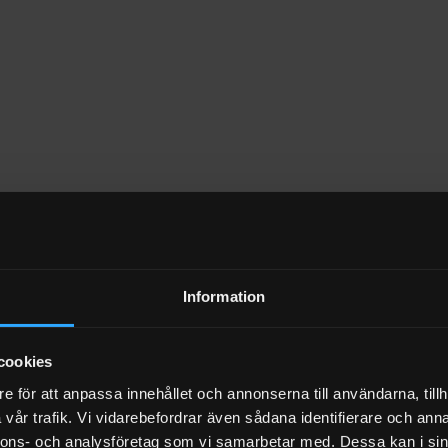
990310
	  SEK 26.
rge Outdoor Kitchen
Large Outdoor Kitchen 
Stainless Steel
990302
	  SEK 42.200
990304
	  SEK 43.
Information
arge Start Collection
The Onyx XLarge 
Start Collection
990400
	  SEK 38.200
cookies
990410
	  SEK 38.
e för att anpassa innehållet och annonserna till användarna, tillh
vår trafik. Vi vidarebefordrar även sådana identifierare och anna
nnons- och analysföretag som vi samarbetar med. Dessa kan i sin