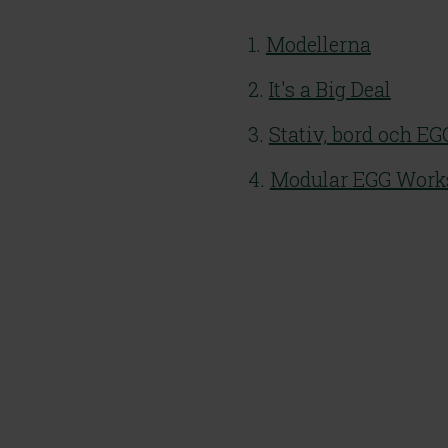
1. 
Modellerna
2. 
It's a Big Deal
3. 
Stativ, bord och E
4. 
Modular EGG Work
MiniMax + 
convEGGtor®
Me