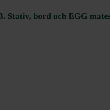
3. Stativ, bord och EGG mate
tEGGrated Nest+Handler
Table Nest
Medium		
122285
	  SEK 
Medium		
113221
	  SEK 590

0

Large		
113214
	  SEK 670

Large		
120175
	  SEK 5.500

XLarge		
113238
	  SEK 980

XLarge		
121158
	  SEK 5.750

2XL			
115638
	  SEK 
2XL			
121011
	  SEK 
1.620
00 
ter Kit
2 st			
120410
	  SEK 920 