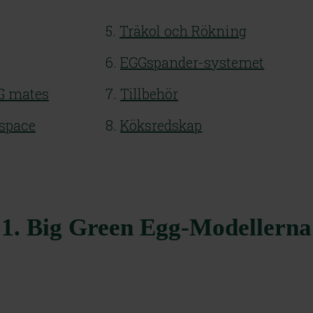
5. 
Träkol och Rökning
6. 
EGGspander-systemet
GG mates
7. 
Tillbehör
space
8. 
Köksredskap
1. Big Green Egg-Modellerna
dium
Large