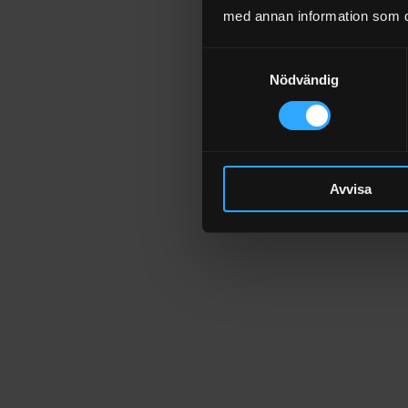
med annan information som du 
The Onyx XLarge Master Set
XL
Samtyckesval
Nödvändig
990411
	  SEK 43.300
Avvisa
The Onyx XLarge 

Outdoor Kitchen Stainless 
Steel
990414
	  SEK 58.350