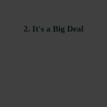
2. It's a Big Deal
dium Start Collection
Medium Master Set
990200
	  SEK 18.500
990201
	  SEK 22.
ge Start Collection
The Onyx Large Start 
Collection
990300
	  SEK 25.400