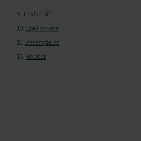
9. 
Underhåll
10. 
EGG covers
11. 
Reservdelar
12. 
Böcker
The Onyx Large