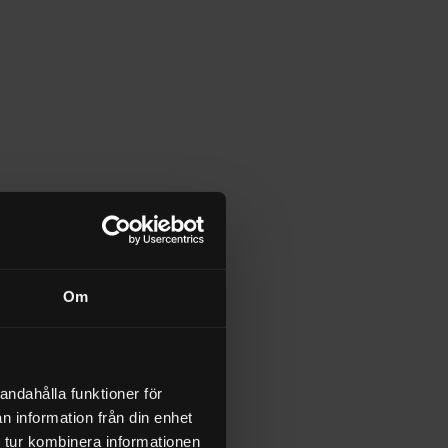
000
The Onyx Large 
Outdoor Kitchen 
350
990312
	  SEK 42.750
Om
XLarge Master Set
990401
	  SEK 42.800
700
andahålla funktioner för
n information från din enhet
 tur kombinera informationen