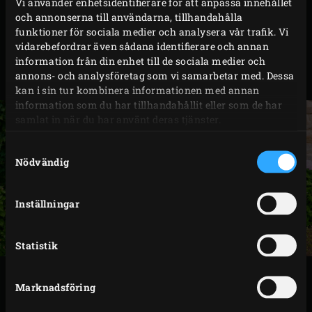
Vi använder enhetsidentifierare för att anpassa innehållet
skaldjur eller grönsaker. Och med tillhörande convEGGtor
och annonserna till användarna, tillhandahålla
och Baking Stone omvandlar du Big Green Egg Medium i
funktioner för sociala medier och analysera vår trafik. Vi
en handvändning till en pizzaugn i vilken du själv
vidarebefordrar även sådana identifierare och annan
information från din enhet till de sociala medier och
gräddar de godaste pizzorna. Och det må kallas Medium,
annons- och analysföretag som vi samarbetar med. Dessa
men det är allt annat än genomsnittligt!
kan i sin tur kombinera informationen med annan
information som du har tillhandahållit eller som de har
samlat in när du har använt deras tjänster.
Samtyckesval
Nödvändig
Inställningar
Statistik
SPECIFIKATIONER
Marknadsföring