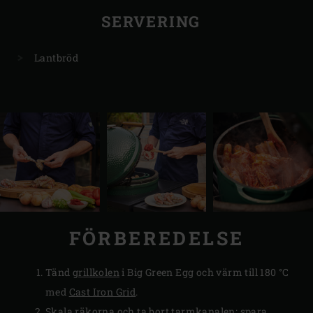
SERVERING
Lantbröd
FÖRBEREDELSE
Tänd
grillkolen
i Big Green Egg och värm till 180 °C
med
Cast Iron Grid
.
Skala räkorna och ta bort tarmkanalen; spara