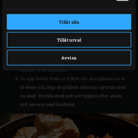
Deglasera grönsakerna med buljongen och tillsätt
mungbönorna. Stäng locket på EGGet och låt grytan
sjuda i ca 20 minuter tills bönorna är al dente.
Tillåt alla
Pensla räkorna med olivolja efter ca 10 minuter och
lägg dem bredvid Dutch Oven på gallret. Grilla
Tillåt urval
räkorna i ca 2 minuter. Vrid dem ett kvarts varv
och grilla i ytterligare 2 minuter. Vänd räkorna och
Avvisa
grilla i ytterligare 2 x 2 minuter. Stäng EGGets lock
mellan varje moment.
Ta upp Dutch Oven ur EGGet när mungbönorna är
al dente och lägg de grillade räkorna i grytan med
en sked. Krydda med salt och peppar efter smak
och servera med lantbröd.