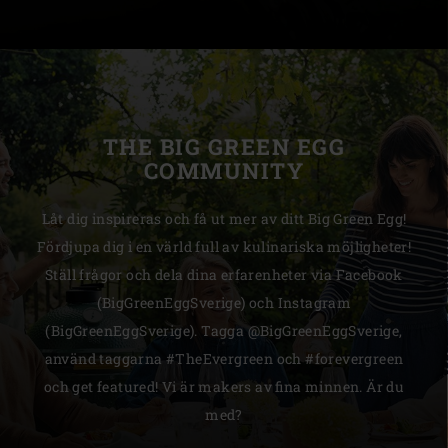
THE BIG GREEN EGG
COMMUNITY
Låt dig inspireras och få ut mer av ditt Big Green Egg!
Fördjupa dig i en värld full av kulinariska möjligheter!
Ställ frågor och dela dina erfarenheter via Facebook
(BigGreenEggSverige) och Instagram
(BigGreenEggSverige). Tagga @BigGreenEggSverige,
använd taggarna #TheEvergreen och #forevergreen
och get featured! Vi är makers av fina minnen. Är du
med?