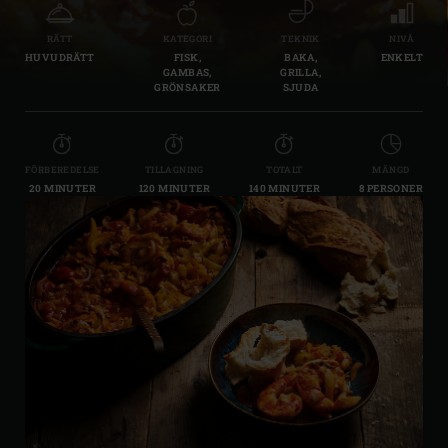
RÄTT
KATEGORI
TEKNIK
NIVÅ
HUVUDRÄTT
FISK,
BAKA,
ENKELT
GAMBAS,
GRILLA,
GRÖNSAKER
SJUDA
FÖRBEREDELSE
TILLAGNING
TOTALT
MÄNGD
20 MINUTER
120 MINUTER
140 MINUTER
8 PERSONER