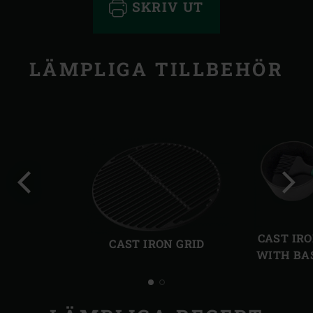
SKRIV UT
LÄMPLIGA TILLBEHÖR
Föregående
Näst
bild
bild
CAST IR
CAST IRON GRID
WITH BA