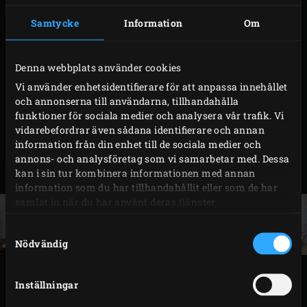
till såsen.
Skala nashipäronet och ta bort kärnhuset. Skär
Samtycke
Information
Om
fruktköttet i mycket små tärningar. Skala en
schalottenlök och skär den i halva ringar. Skala två
Denna webbplats använder cookies
vitlöksklyftor och hacka fint. Blanda päron,
Vi använder enhetsidentifierare för att anpassa innehållet
schalottenlök och vitlök i marinadblandningen,
och annonserna till användarna, tillhandahålla
funktioner för sociala medier och analysera vår trafik. Vi
blanda med köttet och marinera övertäckt i
vidarebefordrar även sådana identifierare och annan
kylskåpet i 3 timmar. Täck även över den andra
information från din enhet till de sociala medier och
skålen med såsblandningen, den kan du låta stå i
annons- och analysföretag som vi samarbetar med. Dessa
kan i sin tur kombinera informationen med annan
rumstemperatur.
information som du har tillhandahållit eller som de har
samlat in när du har använt deras tjänster.
Samtyckesval
Nödvändig
BEREIDING
Inställningar