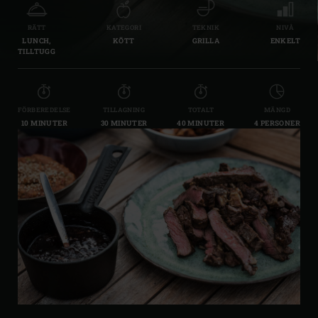
RÄTT
KATEGORI
TEKNIK
NIVÅ
LUNCH,
KÖTT
GRILLA
ENKELT
TILLTUGG
FÖRBEREDELSE
TILLAGNING
TOTALT
MÄNGD
10 MINUTER
30 MINUTER
40 MINUTER
4 PERSONER