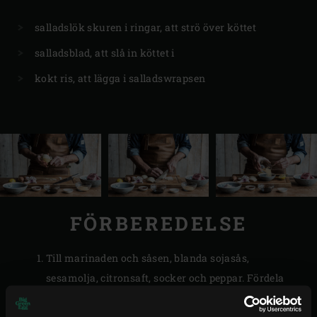
salladslök skuren i ringar, att strö över köttet
salladsblad, att slå in köttet i
kokt ris, att lägga i salladswrapsen
FÖRBEREDELSE
Till marinaden och såsen, blanda sojasås,
sesamolja, citronsaft, socker och peppar. Fördela
blandningen i två skålar, en till marinaden och en