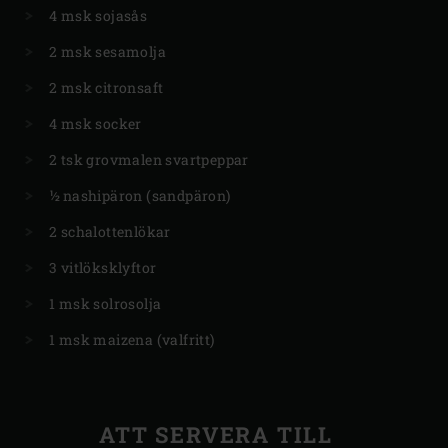
4 msk sojasås
2 msk sesamolja
2 msk citronsaft
4 msk socker
2 tsk grovmalen svartpeppar
½ nashipäron (sandpäron)
2 schalottenlökar
3 vitlöksklyftor
1 msk solrosolja
1 msk maizena (valfritt)
ATT SERVERA TILL