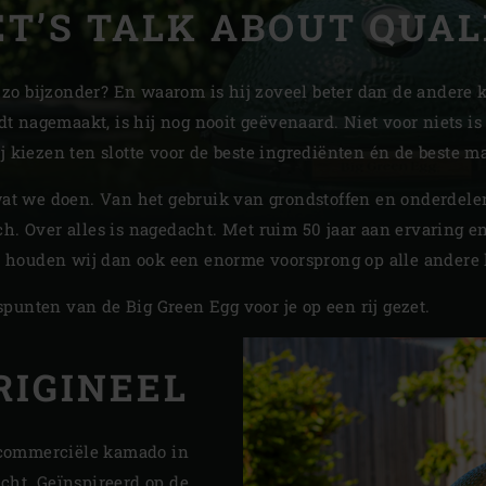
ET’S TALK ABOUT QUAL
Slovenia | Slovenija
Spain | España
zo bijzonder? En waarom is hij zoveel beter dan de andere
 nagemaakt, is hij nog nooit geëvenaard. Niet voor niets is
Sweden | Sverige
j kiezen ten slotte voor de beste ingrediënten én de beste ma
Switzerland (French) 
 wat we doen. Van het gebruik van grondstoffen en onderdele
Switzerland | Schwei
ch. Over alles is nagedacht. Met ruim 50 jaar aan ervaring e
 houden wij dan ook een enorme voorsprong op alle ander
Turkey | Türkiye
punten van de Big Green Egg voor je op een rij gezet.
RIGINEEL
e commerciële kamado in
cht. Geïnspireerd op de