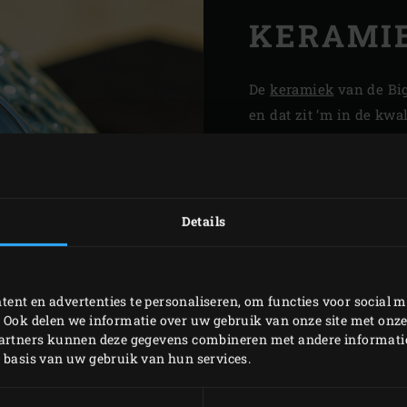
KERAMI
De
keramiek
van de Big
en dat zit ‘m in de kwa
gemaakt van de allerbe
bestaat uit een special
en wordt tijdens een l
temperatuur gebakken.
Details
moeiteloos de hoogste t
keramiek de warmte ui
levenslang mee.
ent en advertenties te personaliseren, om functies voor social m
 Ook delen we informatie over uw gebruik van onze site met onze
De keramiek van de Big
partners kunnen deze gegevens combineren met andere informatie 
structuur en is overal e
p basis van uw gebruik van hun services.
gelijkmatige verdeling