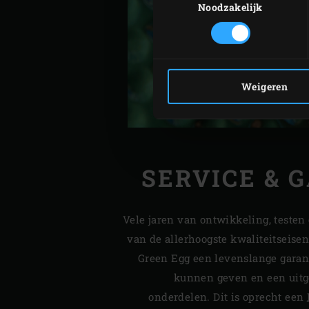
Noodzakelijk
Weigeren
SERVICE & 
Vele jaren van ontwikkeling, testen
van de allerhoogste kwaliteitseise
Green Egg een levenslange garan
kunnen geven en een uitge
onderdelen. Dit is oprecht een