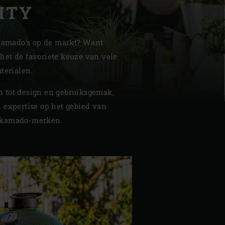
ITY
 kamado’s op de markt? Want
 het de favoriete keuze van vele
terialen.
| Schweiz (Français)
n tot design en gebruiksgemak,
z
n expertise op het gebied van
e kamado-merken.