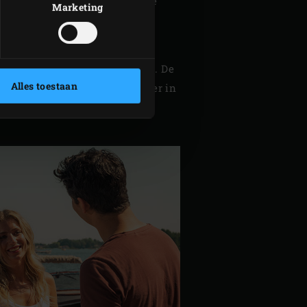
n. Het is eenvoudig om exact de
Marketing
ereiken én vast te houden.
rker, duurzamer en heeft een
en enkele andere kamado heeft. De
Alles toestaan
cennialang bij een vaste partner in
 keramiekproducenten van de