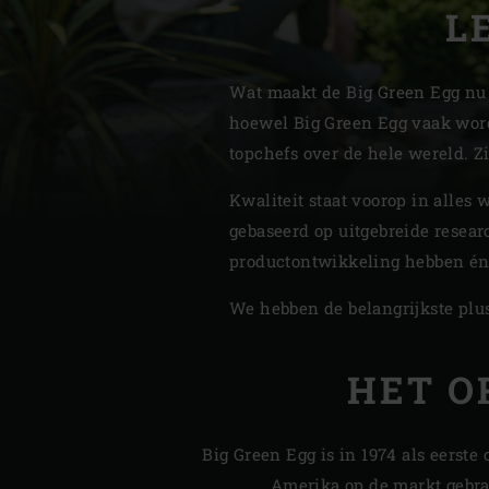
L
Denmark | Danmark
Estonia | Eesti
Wat maakt de Big Green Egg nu 
hoewel Big Green Egg vaak wordt
Finland | Suomi
topchefs over de hele wereld. Zi
France | France
Kwaliteit staat voorop in alles
Germany | Deutschland
gebaseerd op uitgebreide resear
productontwikkeling hebben én
Greece | Ελλάδα
We hebben de belangrijkste plus
Hungary | Magyarország
HET O
Big Green Egg is in 1974 als eerst
Amerika op de markt gebra