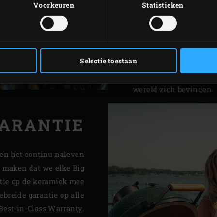
garing van je gerechte
Voorkeuren
Statistieken
juiste temperatuur te b
De Big Green Egg is ste
warmte-isolatie die ge
Selectie toestaan
productie gebeurt al de
Mexico, waar de beste
wereld zich bevinden.
GARANTIE
 en het continu naleven
n maken dat we elke Big
tie op de keramiek mee
breide garantie op alle
Best-in-Class Warranty
.