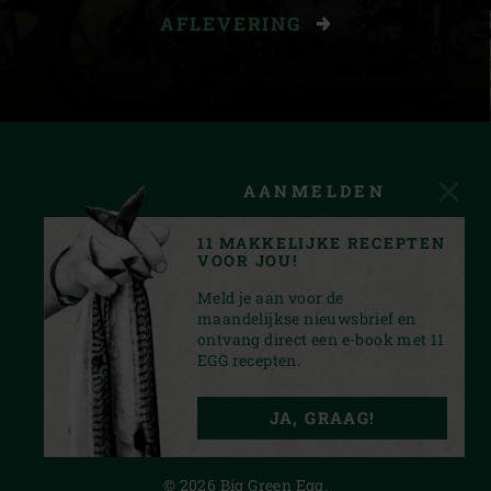
AFLEVERING
AANMELDEN
11 MAKKELIJKE RECEPTEN
VOOR JOU!
Meld je aan voor de
maandelijkse nieuwsbrief en
ontvang direct een e-book met 11
EGG recepten.
INSTAGRAM
YOUTUBE
TIKTOK
FACEBOOK
PINTEREST
JA, GRAAG!
PRIVACY STATEMENT
© 2026 Big Green Egg.