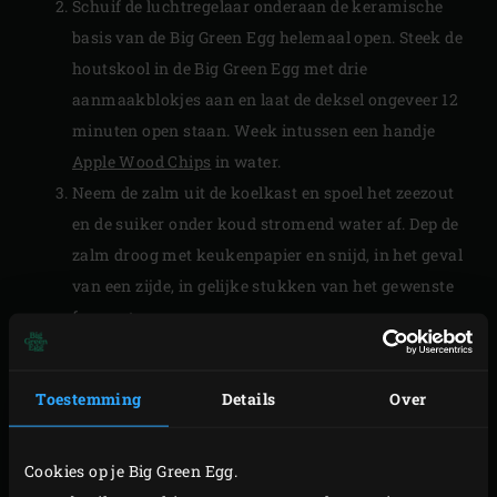
Schuif de luchtregelaar onderaan de keramische
basis van de Big Green Egg helemaal open. Steek de
houtskool in de Big Green Egg met drie
aanmaakblokjes aan en laat de deksel ongeveer 12
minuten open staan. Week intussen een handje
Apple Wood Chips
in water.
Neem de zalm uit de koelkast en spoel het zeezout
en de suiker onder koud stromend water af. Dep de
zalm droog met keukenpapier en snijd, in het geval
van een zijde, in gelijke stukken van het gewenste
formaat.
Strooi de geweekte Wood Chips op de gloeiende
houtskool. Plaats de
convEGGtor
en leg het rooster
Toestemming
Details
Over
in de EGG. Leg de zalmfilets op het rooster en sluit
de deksel. Sluit de onderste luchtregelaar tot op
Cookies op je Big Green Egg.
ongeveer een halve cm en zet de openingen van de