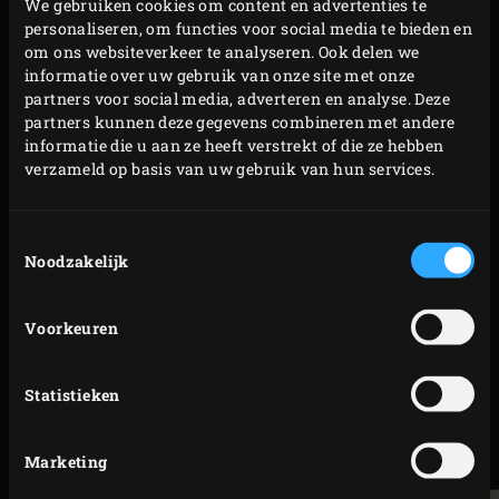
We gebruiken cookies om content en advertenties te
margrietschijf op ongeveer 1 mm zodat de
personaliseren, om functies voor social media te bieden en
temperatuur van de EGG rond de 90 °C uitkomt.
om ons websiteverkeer te analyseren. Ook delen we
Laat de zalm ca. 20 minuten roken.
informatie over uw gebruik van onze site met onze
partners voor social media, adverteren en analyse. Deze
Neem de zalmfilets uit de EGG, verwijder de huid en
partners kunnen deze gegevens combineren met andere
serveer met garnituur naar keuze.
informatie die u aan ze heeft verstrekt of die ze hebben
verzameld op basis van uw gebruik van hun services.
PRINTEN
Toestemmingsselectie
Noodzakelijk
GERELATEERDE
Voorkeuren
ACCESSOIRES
Statistieken
Marketing