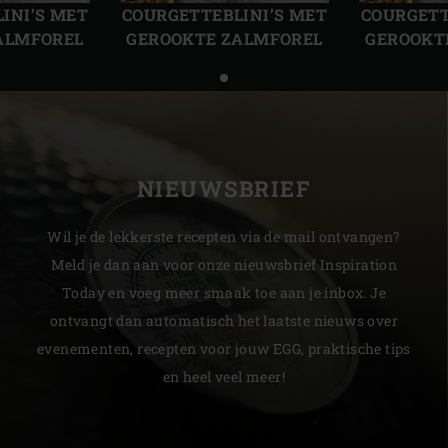
slide
slide
INI’S MET
COURGETTEBLINI’S MET
COURGETT
ALMFOREL
GEROOKTE ZALMFOREL
GEROOKT
NIEUWSBRIEF
Wil je de lekkerste recepten via de mail ontvangen?
Meld je dan aan voor onze nieuwsbrief Inspiration
Today en voeg meer smaak toe aan je inbox. Je
ontvangt dan automatisch het laatste nieuws over
evenementen, recepten voor jouw EGG, praktische tips
en heel veel meer!