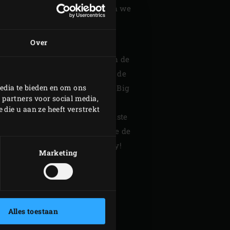
diënten uit zijn streek en delen we
ig Green Egg-recepten zonder
Over
ze Enjoy! Magazine en proef van de
aarbij volop wordt gekookt met de
edia te bieden en om ons
nten. Vanzelfsprekend mag de Big
 partners voor social media,
 ontbreken. Want iedere
die u aan ze heeft verstrekt
nslotte het liefste met de mooiste
te materialen en apparatuur die de
nten in hun waarde laat. Enjoy!
Marketing
! MAGAZINE
Alles toestaan