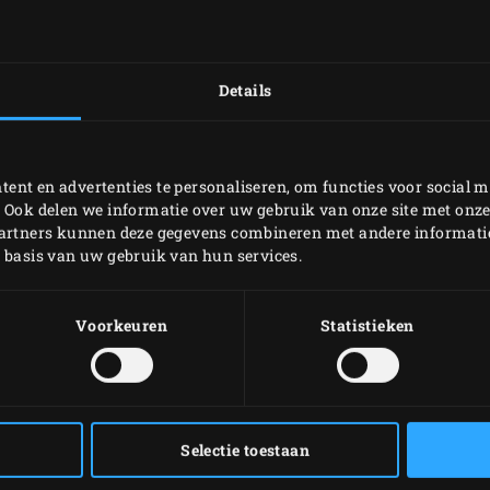
beste natuurlijke ingre
een aantal heerlijke B
gluten.
Details
Laat je leiden door de
lekkerste gerechten, w
ent en advertenties te personaliseren, om functies voor social m
beste seizoensingredië
 Ook delen we informatie over uw gebruik van onze site met onze
Green Egg hierbij niet
partners kunnen deze gegevens combineren met andere informatie 
kookliefhebber werkt te
p basis van uw gebruik van hun services.
ingrediënten en de bes
smaak van die ingredië
Voorkeuren
Statistieken
LEES HET ENJOY
Selectie toestaan