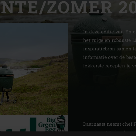
ENTE/ZOMER 20
Slovenia | Slovenija
Spain | España
In deze editie van En
Sweden | Sverige
het ruige en robuuste I
Switzerland (French) 
inspiratiebron samen te
informatie over de best
Switzerland | Schwei
lekkerste recepten te 
Turkey | Türkiye
Daarnaast neemt chef 
Noordwest-Ierland om j