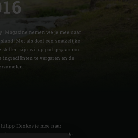
16
joy! Magazine nemen we je mee naar
Jsland! Met als doel een smakelijke
| Schweiz (Français)
 stellen zijn wij op pad gegaan om
e ingrediënten te vergaren en de
z
verzamelen.
Philipp Henkes je mee naar
e kennis te laten maken met de