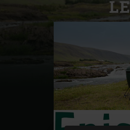
L
Denmark | Danmark
Estonia | Eesti
Finland | Suomi
France | France
Germany | Deutschland
Greece | Ελλάδα
Hungary | Magyarország