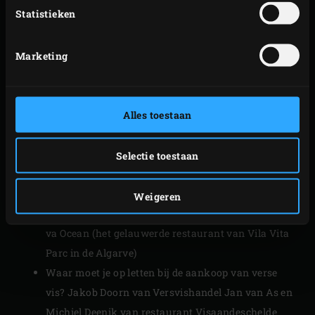
Statistieken
Marketing
Alles toestaan
En verder:
Een heerlijk lentemenu met Noordzee sliptong,
Selectie toestaan
gemarineerde saratoga-racks en appel-rabarber
crumble
Weigeren
Creaties uit de zee van Hans Neuner, executive chef
va Ocean (het gelauwerde restaurant van Vila Vita
Parc in de Algarve)
Waar moet je op letten bij de aankoop van verse
vis? Jakob Doorn van Versvishandel Jan van As en
Michiel Deenik van restaurant Visaandeschelde