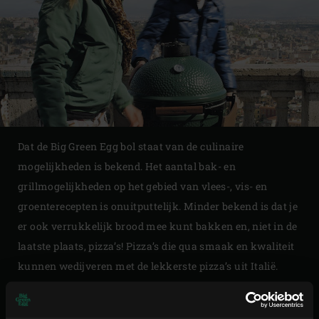
Dat de Big Green Egg bol staat van de culinaire
mogelijkheden is bekend. Het aantal bak- en
grillmogelijkheden op het gebied van vlees-, vis- en
groenterecepten is onuitputtelijk. Minder bekend is dat je
er ook verrukkelijk brood mee kunt bakken en, niet in de
laatste plaats, pizza’s! Pizza’s die qua smaak en kwaliteit
kunnen wedijveren met de lekkerste pizza’s uit Italië.
Maar is dat ook echt zo? In deze editie van Enjoy!
Magazine nemen wij de proef op de som in dé pizzastad