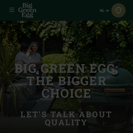
Menu
Taal
NL
BIG GREEN EGG:
THE BIGGER
CHOICE
LET’S TALK ABOUT
QUALITY