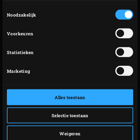
Toestemmingsselectie
Noodzakelijk
Voorkeuren
Statistieken
Marketing
KERAMIEK
Alles toestaan
De
keramiek
van de Big Green Egg is uniek in zijn soort
en dat zit ‘m in de kwaliteit ervan. De Big Green Egg is
Selectie toestaan
gemaakt van de allerbeste technische keramiek. Het
bestaat uit een speciale samenstelling van grondstoffen
Weigeren
en wordt tijdens een langdurig proces op hoge