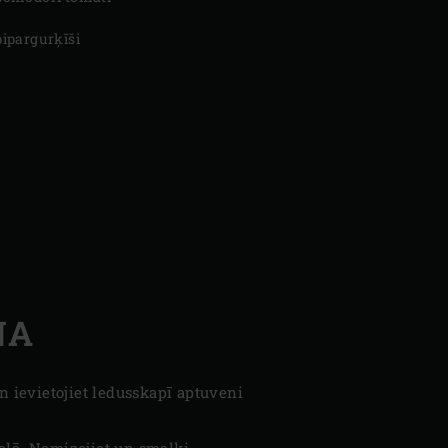
pipargurķīši
NA
n ievietojiet ledusskapī aptuveni
aļā. Nomizojiet un smalki