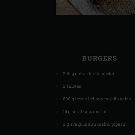
BURGERS
200 g cūkas kakla speķa
2 šalotes
800 g liesas liellopa maltās gaļas
15 g smalkā jūras sāls
2 g svaigi maltu melno piparu