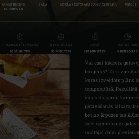
PAMATĒDIENS,
GAĻA
MĪKLAS IZSTRĀDĀJUMU CEPŠANA
VIEGLS
Slovenia | Slovenija
PUSDIENAS
Spain | España
Sweden | Sverige
PIRMSPAGATAVOŠANA
GATAVOŠANA
KOPĀ
DAUDZUMS
Switzerland (French) 
80 MINŪTES
50 MINŪTES
130 MINŪTES
6 PERSONAS
Switzerland | Schwei
Vai esat kādreiz gatavo
burgerus? Tā ir vienkār
Turkey | Türkiye
kuras izveidots plāns b
temperatūrā. Rezultātā 
kas rada gardu karamel
gatavošanas laikam, bur
bet no ārpuses tas kļūst
mēs izmantojam gaļas m
maltajai gaļai pievieno