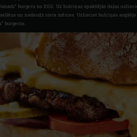
“smash” burgeru no EGG. Uz bulciņas apakšējās daļas uzliecie
 salātus un nedaudz siera mērces. Uzlieciet bulciņas augšējo
h” burgerus.