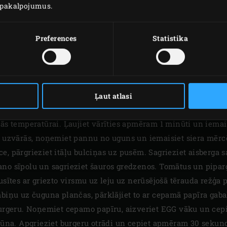
u pakalpojumus.
n Egg.
convEGGtor groza
apakšējā līmenī novietojiet
convEG
Preferences
Statistika
. Augšējā līmeņa otrā pusē novietojiet
čuguna plančas pusi
un
augstiniet temperatūru līdz 250 °C. Nogrieziet sešus aptuve
u siera mērci, nomizojiet un sasmalciniet šalotes. Pārgrieziet
 un mīkstumu smalki sagrieziet. Pannā izkausējiet sviestu un
Ļaut atlasi
t caurspīdīgas. Iemaisiet miltus un gatavojiet apmēram 3 min
nās temperatūrai. Ļaujiet vārīties apmēram 1 minūti un iemai
al uzvārās, noņemiet pannu no uguns un iemaisiet siera mērc
e, pārgrieziet itāļu bulciņas uz pusēm. Sagrieziet aisberga s
no sīpolu un sagrieziet šauros gredzenos. Tomātus un piparg
usītes ar griezto virsmu uz leju uz nerūsējošā tērauda režģa p
mbiņu uz čuguna plančas, pārklājiet to ar cepamā papīra gaba
 burgeru. Noņemiet cepamo papīru, aizveriet EGG vāku un ce
brūna. Apgrieziet burgeru otrādi un cepiet apmēram 30 sekun