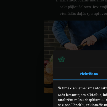
sakapājiet šalotes. Ievieto
vienādās daļās (pa aptuve
Piekrišana
Šī tīmekļa vietne izmanto sīk
Mēs izmantojam sīkfailus, lai
analizētu mūsu datplūsmu. In
saziņas līdzekļu, reklamēšana