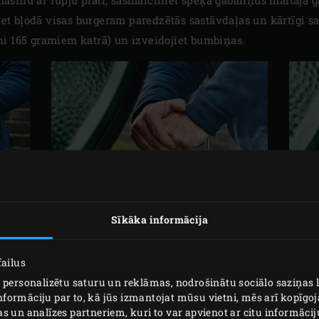
jiet bļodā visas burgeram paredzētās sastāvdaļas un kārtīgi s
ni 165 gramiem katrā) un izveidojiet bumbiņas.
Sīkāka informācija
failus
 personalizētu saturu un reklāmas, nodrošinātu sociālo saziņas 
formāciju par to, kā jūs izmantojat mūsu vietni, mēs arī kopīgo
METODE
s un analīzes partneriem, kuri to var apvienot ar citu informācij