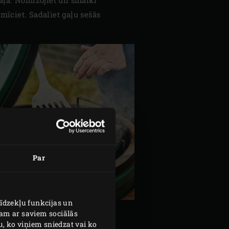
amīciet. Sadaliet gaļu sešās
Par
līdzekļu funkcijas un
jam ar saviem sociālās
u, ko viņiem sniedzat vai ko