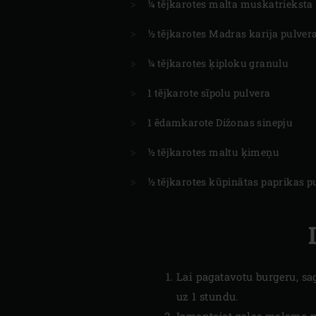
¼ tējkarotes malta muskatrieksta
½ tējkarotes Madras karija pulver
¼ tējkarotes ķiploku granulu
1 tējkarote sīpolu pulvera
1 ēdamkarote Dižonas sinepju
½ tējkarotes maltu ķimeņu
½ tējkarotes kūpinātas paprikas p
Lai pagatavotu burgeru, sa
uz 1 stundu.
Izmantojot gaļas maļamo ma