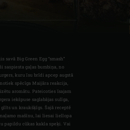
| Schweiz (Français)
z
jis savā Big Green Egg “smash”
ši saspiesta gaļas bumbiņa, no
urgers, kuru īsu brīdi apcep augstā
notiek spēcīga Maijāra reakcija,
izētu aromātu. Pateicoties īsajam
gera iekšpuse saglabājas sulīga,
 glīts un kraukšķīgs. Šajā receptē
aļamo mašīnu, lai liesai liellopa
tu papildu cūkas kakla speķi. Vai