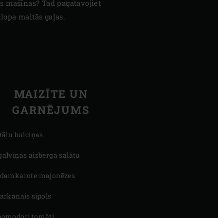
s mašīnas? Tad pagatavojiet
llopa maltās gaļas.
MAIZĪTE UN
GARNĒJUMS
itāļu bulciņas
galviņas aisberga salātu
ēdamkarote majonēzes
sarkanais sīpols
pomodori tomāti