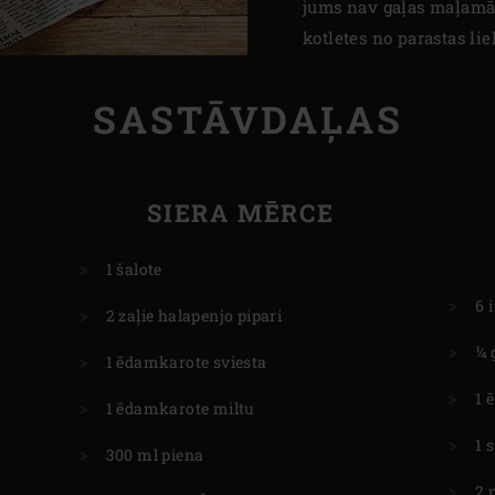
jums nav gaļas maļamā
kotletes no parastas lie
SASTĀVDAĻAS
SIERA MĒRCE
1 šalote
6 
2 zaļie halapenjo pipari
¼ 
1 ēdamkarote sviesta
1 
1 ēdamkarote miltu
1 
300 ml piena
2 