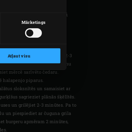
Gtor akmens pusi
ar
nerūsējošā
Mārketings
 ievietojiet convEGGtor grozu
ni 20 cm garus cepamā papīra
 halapenjo gareniski uz pusēm,
 pievienojiet šalotes. Cepiet 2-3
Atļaut visu
ūtes. Maisot ielejiet pannā pienu
siet mērcē sarīvēto čedaru.
ē halapenjo piparus.
alātus sloksnītēs un samaisiet ar
urķīšus sagrieziet plānās šķēlītēs.
uses un grilējiet 2-3 minūtes. Pa to
lu un piespiediet ar čuguna grila
piet burgeru apmēram 2 minūtes,
des.