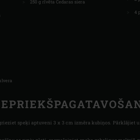
250 g rīvēta Čedaras siera
4 
a
ulvera
IEPRIEKŠPAGATAVOŠA
grieziet speķi aptuveni 3 x 3 cm izmēra kubiņos. Pārklājiet u
šīnu ar rupju plati, sasmalciniet speķa gabaliņus maltajā g