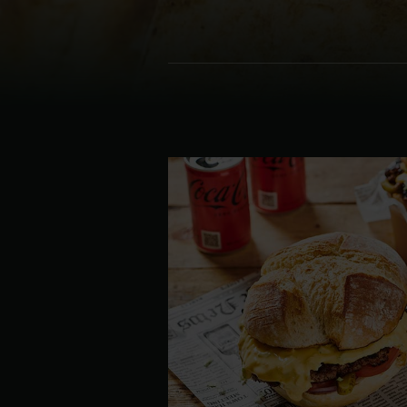
Denmark | Danmark
Estonia | Eesti
Finland | Suomi
France | France
Germany | Deutschland
Greece | Ελλάδα
Hungary | Magyarország