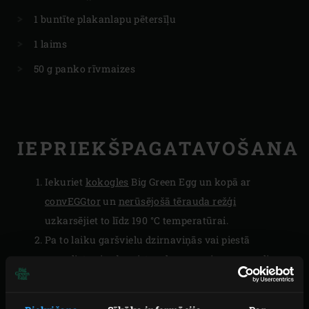
1 buntīte plakanlapu pētersīļu
1 laims
50 g panko rīvmaizes
IEPRIEKŠPAGATAVOŠANA
Iekuriet
kokogles
Big Green Egg un kopā ar
convEGGtor
un
nerūsējošā tērauda režģi
uzkarsējiet to līdz 190 °C temperatūrai.
Pa to laiku garšvielu dzirnaviņās vai piestā
samaliet vai saberziet vaduvanu, piparu graudiņus
un ķimeņu sēklas. Sajauciet kopā visas garšaugu
maisījumam paredzētās sastāvdaļas un atlieciet