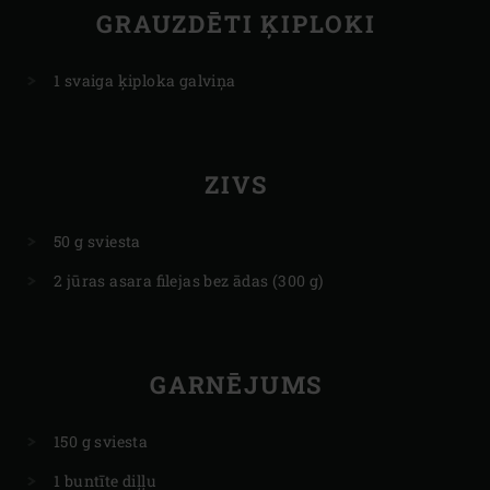
GRAUZDĒTI ĶIPLOKI
1 svaiga ķiploka galviņa
ZIVS
50 g sviesta
2 jūras asara filejas bez ādas (300 g)
GARNĒJUMS
150 g sviesta
1 buntīte diļļu