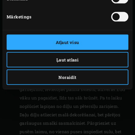
filejas no abām pusēm ar nelielu daudzumu
garšaugu maisījuma. Novietojiet jūras asara filejas
Mārketings
ar ādu uz leju uz pannas un cepiet 5-6 minūtes, līdz
zivs sāk brūnēt. Apgrieziet filejas un cepiet vēl 2-3
minūtes, līdz tās ir sasniegušas 62 °C temperatūru
Atļaut visu
– to var izmērīt ar
tūlītējas nolasīšanas
termometru
. Pēc katras darbības aizveriet EGG
Ļaut atlasi
vāku.
Noņemiet jūras asara filejas no pannas un
Noraidīt
novietojiet tās uz šķīvja. Lai pagatavotu
garnējumu, ievietojiet pannā sviestu, aizveriet EGG
vāku un pagaidiet, līdz tas sāk brūnēt. Pa to laiku
noplūciet lapiņas no diļļu un pētersīļu zariņiem.
Daļu diļļu atlieciet malā dekorēšanai, bet pārējos
garšaugus smalki sasmalciniet. Pārgrieziet uz
pusēm laimu, no vienas puses izspiediet sulu, bet