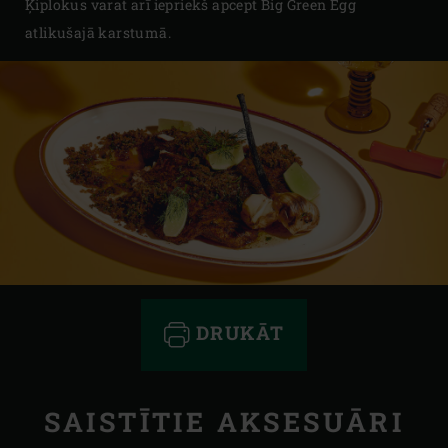
Ķiplokus varat arī iepriekš apcept Big Green Egg
atlikušajā karstumā.
DRUKĀT
SAISTĪTIE AKSESUĀRI