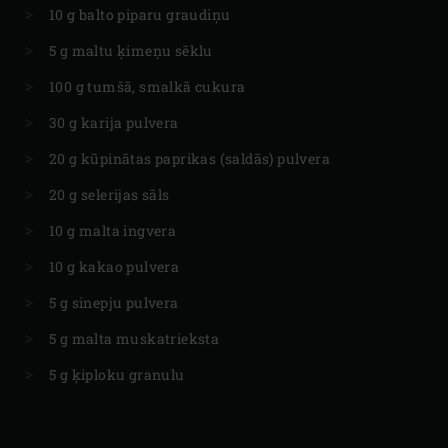
10 g balto piparu graudiņu
5 g maltu ķimeņu sēklu
100 g tumšā, smalkā cukura
30 g karija pulvera
20 g kūpinātas paprikas (saldās) pulvera
20 g selerijas sāls
10 g malta ingvera
10 g kakao pulvera
5 g sinepju pulvera
5 g malta muskatrieksta
5 g ķiploku granulu