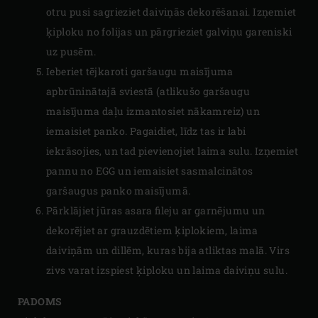
otru pusi sagrieziet daiviņās dekorēšanai. Izņemiet
ķiploku no folijas un pārgrieziet galviņu gareniski
uz pusēm.
Ieberiet tējkaroti garšaugu maisījuma
apbrūninātajā sviestā (atlikušo garšaugu
maisījuma daļu izmantosiet nākamreiz) un
iemaisiet panko. Pagaidiet, līdz tas ir labi
iekrāsojies, un tad pievienojiet laima sulu. Izņemiet
pannu no EGG un iemaisiet sasmalcinātos
garšaugus panko maisījumā.
Pārklājiet jūras asara fileju ar garnējumu un
dekorējiet ar grauzdētiem ķiplokiem, laima
daiviņām un dillēm, kuras bija atliktas malā. Virs
zivs varat izspiest ķiploku un laima daiviņu sulu.
PADOMS