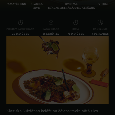
PAMATĒDIENS
KLASIKA,
DVESMA,
VIEGLS
ZIVIS
MĪKLAS IZSTRĀDĀJUMU CEPŠANA
PIRMSPAGATAVOŠANA
GATAVOŠANA
KOPĀ
DAUDZUMS
20 MINŪTES
55 MINŪTES
75 MINŪTES
4 PERSONAS
Klasisks Luiziānas keidžunu ēdiens: melninātā zivs.