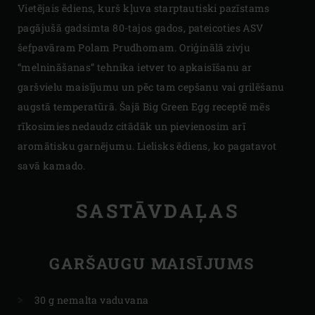
Vietējais ēdiens, kurš kļuva starptautiski pazīstams
pagājušā gadsimta 80-tajos gados, pateicoties ASV
šefpavāram Polam Prudhomam. Oriģinālā zivju
“melnināšanas” tehnika ietver to apkaisīšanu ar
garšvielu maisījumu un pēc tam cepšanu vai grilēšanu
augstā temperatūrā. Šajā Big Green Egg receptē mēs
rīkosimies nedaudz citādāk un pievienosim arī
aromātisku garnējumu. Lielisks ēdiens, ko pagatavot
savā kamado.
SASTĀVDAĻAS
GARŠAUGU MAISĪJUMS
30 g nemalta vaduvana