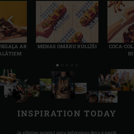
Iepriekšējais
Nāka
slaids
slaid
ŪKGAĻA AR
MENAS OMĀRU RULLĪŠI
COCA-COL
ALĀTIEM
R
INSPIRATION TODAY
Ja vēlaties saņemt savu iedvesmas devu e-pastā,