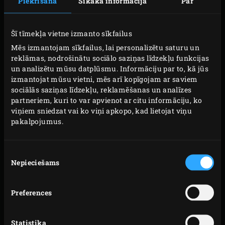
Piekrišana
Sīkāka informācija
Par
malā.
Lai apceptu ķiplokus, ietiniet visu galviņu
Šī tīmekļa vietne izmanto sīkfailus
alumīnija folijā.
Mēs izmantojam sīkfailus, lai personalizētu saturu un
reklāmas, nodrošinātu sociālo saziņas līdzekļu funkcijas
GATAVOŠANA
un analizētu mūsu datplūsmu. Informāciju par to, kā jūs
izmantojat mūsu vietni, mēs arī kopīgojam ar saviem
sociālās saziņas līdzekļu, reklamēšanas un analīzes
Novietojiet ietītos ķiplokus uz režģa un aizveriet
partneriem, kuri to var apvienot ar citu informāciju, ko
EGG vāku. Ļaujiet ķiplokiem cepties apmēram 20
viņiem sniedzat vai ko viņi apkopo, kad lietojat viņu
minūtes, līdz tie kļūst mīksti.
pakalpojumus.
Izņemiet ietīto ķiploku no EGG un atlieciet malā.
Izņemiet režģi un convEGGtor. Ielieciet atpakaļ
Piekrišanas
Nepieciešams
izvēle
režģi, aizveriet EGG vāku un uzkarsējiet to līdz 220
°C.
Novietojiet
mazo čuguna pannu
uz režģa. Zivs
Preferences
pagatavošanai pievienojiet sviestu un pagaidiet,
līdz tas sāk brūnēt. Pa to laiku apkaisiet jūras asara
Statistika