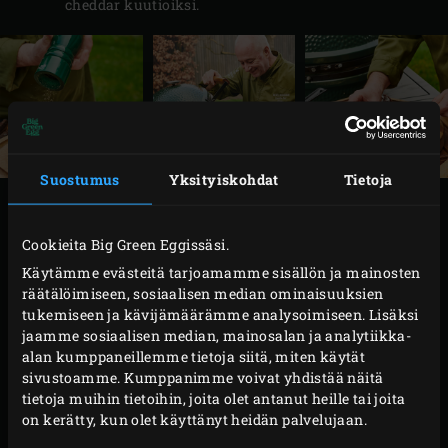
cheddar kuutioiksi.
Suostumus
Yksityiskohdat
Tietoja
VALMISTUS
Cookieita Big Green Eggissäsi.
Kuumenna
valurautakasari
ritilällä ja sulata voi
Käytämme evästeitä tarjoamamme sisällön ja mainosten
kasarissa. Lisää salottisipuli ja paista, kunnes se on
räätälöimiseen, sosiaalisen median ominaisuuksien
tukemiseen ja kävijämäärämme analysoimiseen. Lisäksi
läpikuultavaa, noin 5 minuutin ajan. Lisää jauhot
jaamme sosiaalisen median, mainosalan ja analytiikka-
ja paista noin 5 minuuttia.
alan kumppaneillemme tietoja siitä, miten käytät
Kaada maito kasariin ja sekoita, kunnes kastike on
sivustoamme. Kumppanimme voivat yhdistää näitä
tietoja muihin tietoihin, joita olet antanut heille tai joita
tasainen. Lisää cheddar-kuutiot vähitellen ja
on kerätty, kun olet käyttänyt heidän palvelujaan.
sekoita, kunnes ne ovat sulaneet. Sulje EGGin kansi