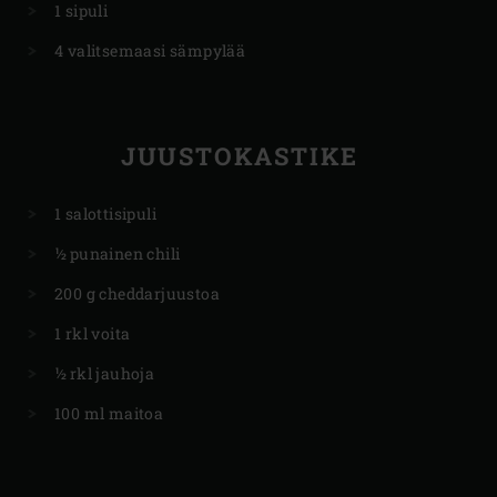
1 sipuli
4 valitsemaasi sämpylää
JUUSTOKASTIKE
1 salottisipuli
½ punainen chili
200 g cheddarjuustoa
1 rkl voita
½ rkl jauhoja
100 ml maitoa