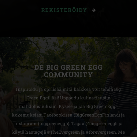
REKISTERÖIDY
DE BIG GREEN EGG
COMMUNITY
Inspiroidu ja opi lisää mitä kaikkea voit tehdä Big
Green Eggilläsi! Uppoudu kulinaristisiin
mahdollisuuksiin. Kysele ja jaa Big Green Egg -
kokemuksiasi Facebookissa (BigGreenEggFinland) ja
Instagram (biggreeneggfi). Tägää @biggreeneggfi ja
käytä hastagejä #TheEvergreen ja #forevergreen. Me