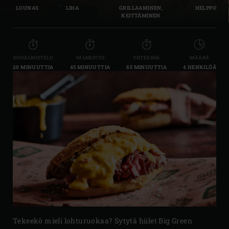
LOUNAS
LIHA
GRILLAAMINEN,
HELPPO
KEITTÄMINEN
ESIVALMISTELU
VALMISTUS
YHTEENSÄ
MÄÄRÄ
20 MINUUTTIA
45 MINUUTTIA
65 MINUUTTIA
4 HENKILÖÄ
Tekeekö mieli lohturuokaa? Sytytä hiilet Big Green