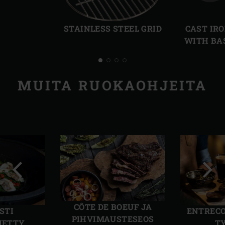
Edellinen
Seur
dia
dia
STAINLESS STEEL GRID
CAST IR
WITH BA
MUITA RUOKAOHJEITA
Edellinen
Seur
dia
dia
CÔTE DE BOEUF JA
STI
ENTRECO
PIHVIMAUSTESEOS
NETTY
T