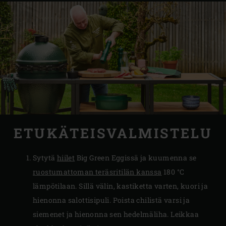
ETUKÄTEISVALMISTELU
Sytytä
hiilet
Big Green Eggissä ja kuumenna se
ruostumattoman teräsritilän kanssa
180 °C
lämpötilaan. Sillä välin, kastiketta varten, kuori ja
hienonna salottisipuli. Poista chilistä varsi ja
siemenet ja hienonna sen hedelmäliha. Leikkaa