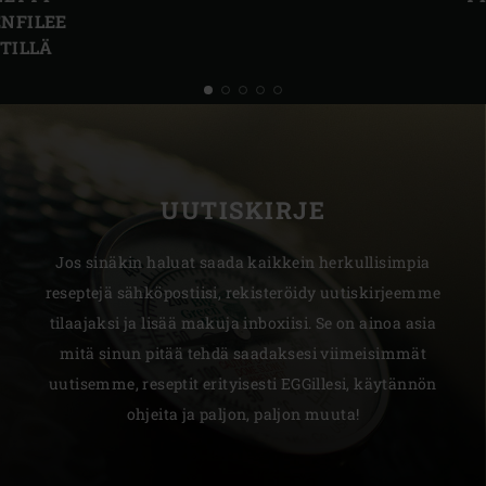
NFILEE
TILLÄ
UUTISKIRJE
Jos sinäkin haluat saada kaikkein herkullisimpia
reseptejä sähköpostiisi, rekisteröidy uutiskirjeemme
tilaajaksi ja lisää makuja inboxiisi. Se on ainoa asia
mitä sinun pitää tehdä saadaksesi viimeisimmät
uutisemme, reseptit erityisesti EGGillesi, käytännön
ohjeita ja paljon, paljon muuta!