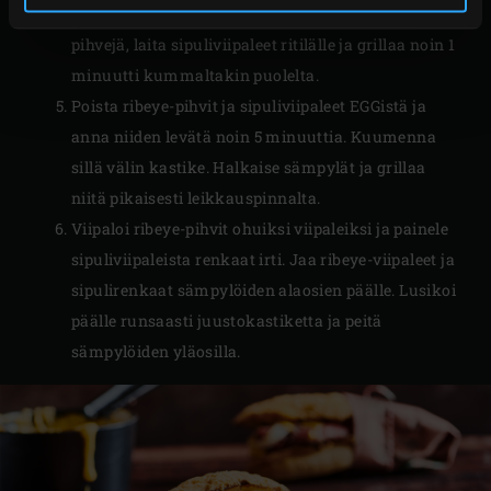
sisälämpömittarilla. Samalla kun grillaat ribeye-
pihvejä, laita sipuliviipaleet ritilälle ja grillaa noin 1
minuutti kummaltakin puolelta.
Poista ribeye-pihvit ja sipuliviipaleet EGGistä ja
anna niiden levätä noin 5 minuuttia. Kuumenna
sillä välin kastike. Halkaise sämpylät ja grillaa
niitä pikaisesti leikkauspinnalta.
Viipaloi ribeye-pihvit ohuiksi viipaleiksi ja painele
sipuliviipaleista renkaat irti. Jaa ribeye-viipaleet ja
sipulirenkaat sämpylöiden alaosien päälle. Lusikoi
päälle runsaasti juustokastiketta ja peitä
sämpylöiden yläosilla.