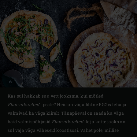
Kas sul hakkab suu vett jooksma, kui mõtled
Flammkuchen
’i peale? Neid on väga lihtne EGGis teha ja
valmivad ka väga kiirelt. Tänapäeval on saada ka väga
häid valmispõhjasid
Flammkuchen
’ile ja katte jaoks on
sul vaja väga väheseid koostisosi. Vahet pole, millise