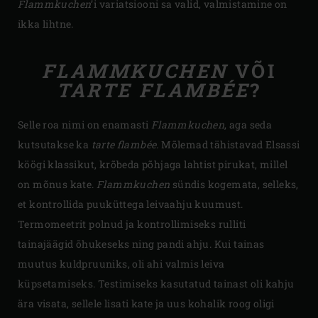
Flammkuchen
’i variatsiooni sa valid, valmistamine on
ikka lihtne.
FLAMMKUCHEN
VÕI
TARTE FLAMBÉE
?
Selle roa nimi on enamasti
Flammkuchen
, aga seda
kutsutakse ka
tarte flambée.
Mõlemad tähistavad Elsassi
köögi klassikut, krõbeda põhjaga lahtist pirukat, millel
on mõnus kate.
Flammkuchen
sündis kogemata, selleks,
et kontrollida puuküttega leivaahju kuumust.
Termomeetrit polnud ja kontrollimiseks rulliti
tainajäägid õhukeseks ning pandi ahju. Kui tainas
muutus kuldpruuniks, oli ahi valmis leiva
küpsetamiseks. Testimiseks kasutatud tainast oli kahju
ära visata, sellele lisati kate ja uus kohalik roog oligi