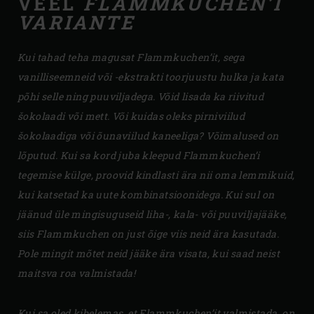
VEEL
FLAMMKUCHEN
’I
VARIANTE
Kui tahad teha magusat
Flammkuchen
’it, sega
vanilliseemneid või -ekstrakti toorjuustu hulka ja kata
põhi selle ning puuviljadega. Võid lisada ka riivitud
šokolaadi või mett. Või kuidas oleks pirniviilud
šokolaadiga või õunaviilud kaneeliga? Võimalused on
lõputud. Kui sa kord juba kleepud Flammkuchen’i
tegemise külge, proovid kindlasti ära nii oma lemmikuid,
kui katsetad ka uute kombinatsioonidega. Kui sul on
jäänud üle mingisuguseid liha-, kala- või puuviljajääke,
siis
Flammkuchen
on just õige viis neid ära kasutada.
Pole mingit mõtet neid jääke ära visata, kui saad neist
maitsva roa valmistada!
Kui sa oled kibelemas, et
Flammkuchen
’it valmistada, on