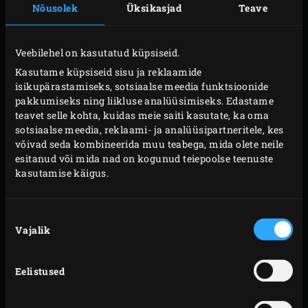
Nõusolek
Üksikasjad
Teave
SNÄKK VÕI PEAROOG
Roog sündis Elsassis sajand tagasi ja peale seda aeglaselt
Veebilehel on kasutatud küpsiseid.
aga kindlalt vallutanud ka teised regioonid. Tänapäeval
Kasutame küpsiseid sisu ja reklaamide
isikupärastamiseks, sotsiaalse meedia funktsioonide
on see populaarseks kergeks suupisteks ja seda
pakkumiseks ning liikluse analüüsimiseks. Edastame
serveeritakse ka jookide kõrvale. Kui armastad
teavet selle kohta, kuidas meie saiti kasutate, ka oma
mugavust ja kiirust, kasuta valmis
Flammkuchen
’i
sotsiaalse meedia, reklaami- ja analüüsipartneritele, kes
võivad seda kombineerida muu teabega, mida olete neile
põhjasid.
Flammkuchen
on saanud nii populaarseks, et
esitanud või mida nad on kogunud teiepoolse teenuste
sa ei pea enam põhjaks kasutama lehttainast ega soolast
kasutamise käigus.
pirukatainast. Saadaolevad valmis põhjad on väga head
ja mõistlik on neid oma külmikus varuks hoida, sest ka
Nõusoleku
katteid on tavapärase toorjuustu, sibula, peekoni ja
Vajalik
valik
juustu kõrval mitmeid. Seega, kui sul isegi pole
tavapäraseid koostisained kodus olemas, saad ikka oma
Eelistused
Big Green Eggis ühe maitsva
Flammkuchen
’i valmistada.