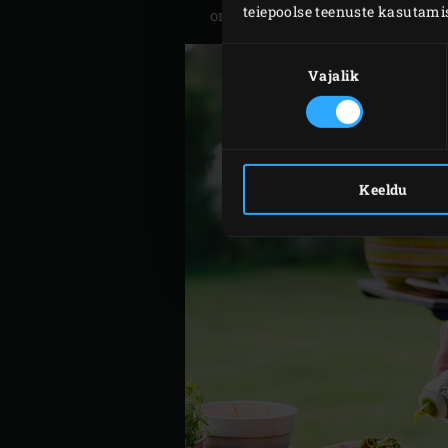
teiepoolse teenuste kasutami
ongi selle EGGi
wow
-efekt.“
Nõusoleku
valik
Vajalik
Keeldu