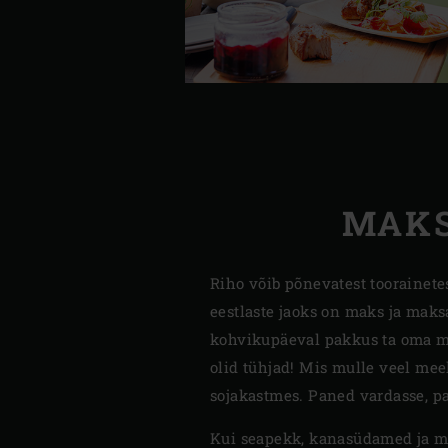
MAKS
Riho võib põnevatest toorainete
eestlaste jaoks on maks ja maks
kohvikupäeval pakkus ta oma men
olid tühjad! Mis mulle veel mee
sojakastmes. Paned vardasse, pa
Kui seapekk, kanasüdamed ja ma