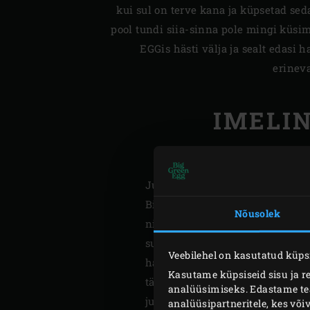
kui sul on terve kana ja küpsetad seda
pool tundi siia-sinna pole mingi küsim
EGGis hästi välja ja sealt edasi 
erinev
IMELIN
Justnimelt… Olgu vahele öeldud, 
Big Green Egg juba oskab. Riho 
Nõusolek
nii heaks teha?“ imestab Riho pr
sulavaks. Mõnus ja universaalne
Veebilehel on kasutatud küpsi
hakanud, et kuule, sa pole ammu
Kasutame küpsiseid sisu ja r
täpselt sama kiiresti,“ naerab 
analüüsimiseks. Edastame teav
juba, aga see maitse, kui pekk so
analüüsipartneritele, kes võ