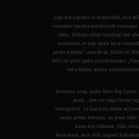
„Ega ma alguses ei teadnudki, mis sell
vaadates tundus suhteliselt eluaegne 
tõttu. Hiljem võlus muidugi see
sl
tunnistan, et ega mina ka ei osanu
peale hakata,“ naerab ta. Nüüd on Ri
EGG on grill igaks elujuhtumiks. „Vin
teha kõike, alates suitsutamise
Esimene roog, mida Riho Big Green Eg
kana. „See on väga lihtne teg
vastupidist. Ja kana on üldse sellin
raske pekki keerata. Sa pead ikka
kana ära rikkuda. Tõsi, rinn
keerukam, sest võib liigselt küpset