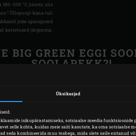
 180–200 °C juures, siis
us.“ Õllepurgi-kana tuli
hakkasid juba igasugused
ad katsetused järgnema.
E BIG GREEN EGGI SO
SOOLAPEKK?!
et üks asi, mis Rihot toidutegemise juures eriti võlub, on l
soolapekk on legendaarne ja läinud lausa massidesse. „Kuida
Üksikasjad
aegugi veel. „Võtad tavalise soolapeki, paned EGGi ja see mu
, nii soojalt kui ka külmalt. Töö juures on ikka rahvas paa
seid.
 pekki teinud. Alustasin ühe-kahe tükiga, viimane kord viis
eklaamide isikupärastamiseks, sotsiaalse meedia funktsioonide 
Riho. „Teen õhtul valmis, keeran fooliumisse ja hommikul lõi
et selle kohta, kuidas meie saiti kasutate, ka oma sotsiaalse me
ojast peast grillilt tuleb, no see on legendaarne. Nii lihtne t
ivad seda kombineerida muu teabega, mida olete neile esitanud 