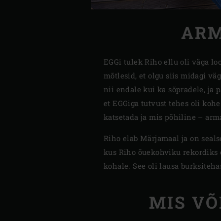
ARM
EGGi tulek Riho ellu oli väga l
mõtlesid, et olgu siis midagi vä
nii endale kui ka sõpradele, ja p
et EGGiga tutvust tehes oli kohe
katsetada ja mis põhiline – arma
Riho elab Märjamaal ja on seal
kus Riho õuekohviku rekordiks ol
kohale. See oli lausa burksiteha
MIS VÕ