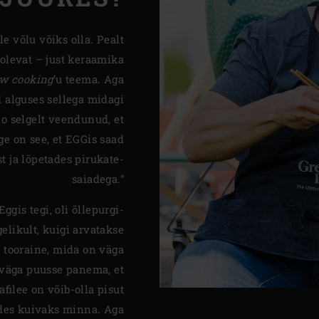
e võlu võiks olla. Pealt
olevat – just keraamika
ow cooking
’u teema. Aga
d alguses sellega midagi
ho selgelt veendunud, et
ge on see, et EGGis saad
st ja lõpetades pirukate-
saiadega.“
gis tegi, oli õllepurgi-
elikult, kuigi arvatakse
e tooraine, mida on väga
 väga puusse panema, et
afilee on võib-olla pisut
ades kuivaks minna. Aga