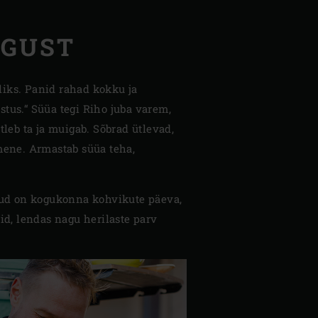
LGUST
liks. Panid rahad kokku ja
stus.“ Süüa tegi Riho juba varem,
 ütleb ta ja muigab. Sõbrad ütlevad,
imene. Armastab süüa teha,
tud on kogukonna kohvikute päeva,
sid, lendas nagu herilaste parv