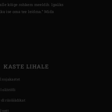
 talle kõige rohkem meeldib. Igaüks
 ikka ise oma tee leidma.“ Mida
KASTE LIHALE
dl sojakastet
l oliiviõli
5 dl riisiäädikat
l vett