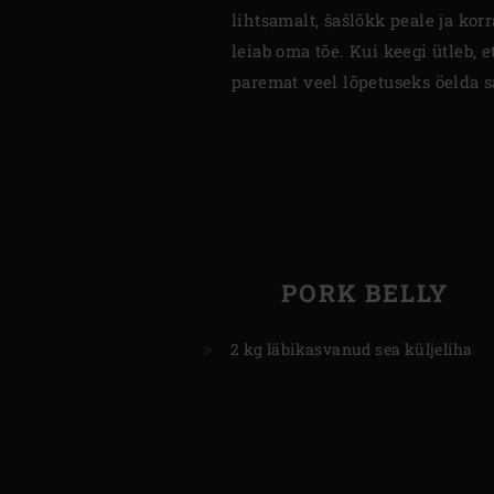
lihtsamalt, šašlõkk peale ja kor
leiab oma tõe. Kui keegi ütleb, e
paremat veel lõpetuseks öelda s
PORK BELLY
2 kg läbikasvanud sea küljeliha