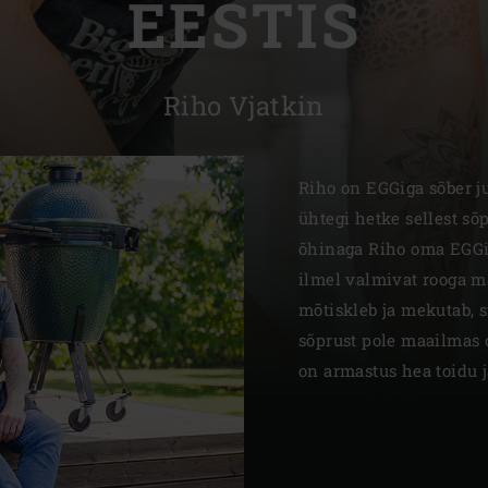
EESTIS
Slovenia | Slovenija
Spain | España
Riho Vjatkin
Sweden | Sverige
Switzerland (French) 
Riho on EGGiga sõber ju
ühtegi hetke sellest sõp
Switzerland | Schwei
õhinaga Riho oma EGGi 
Turkey | Türkiye
ilmel valmivat rooga ma
mõtiskleb ja mekutab, s
sõprust pole maailmas 
on armastus hea toidu j