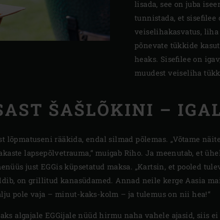
lisada, see on juba isee
tunnistada, et sisefilee
veiselihakasvatus, liha
põnevate tükkide kasut
heaks. Sisefilee on igav
muudest veiseliha tükk
AST ŠAŠLÕKINI – IGA
st lõpmatuseni rääkida, endal silmad põlemas. „Võtame näite
akaste lapsepõlvetrauma,“ muigab Riho. Ja meenutab, et ühe
üüs just EGGis küpsetatud maksa. „Kartsin, et pooled tuleva
ldib, on grillitud kanasüdamed. Annad neile kerge Aasia mai
lju pole vaja – minut-kaks-kolm – ja tulemus on nii hea!“
ks algajale EGGijale nüüd hirmu naha vahele ajasid, siis e