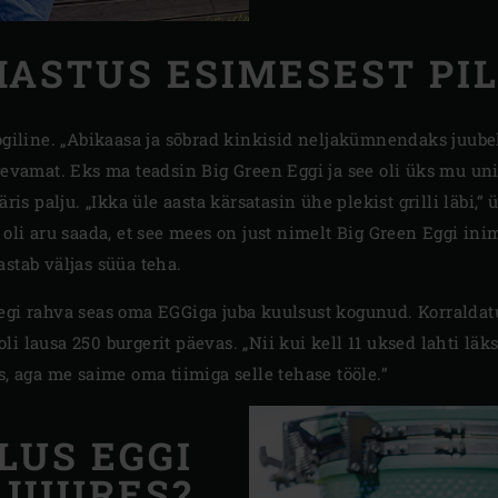
ASTUS ESIMESEST PI
oogiline. „Abikaasa ja sõbrad kinkisid neljakümnendaks juube
gevamat. Eks ma teadsin Big Green Eggi ja see oli üks mu uni
äris palju. „Ikka üle aasta kärsatasin ühe plekist grilli läbi,“
 oli aru saada, et see mees on just nimelt Big Green Eggi in
stab väljas süüa teha.
segi rahva seas oma EGGiga juba kuulsust kogunud. Korralda
i lausa 250 burgerit päevas. „Nii kui kell 11 uksed lahti läk
s, aga me saime oma tiimiga selle tehase tööle.“
LUS EGGI
JUURES?