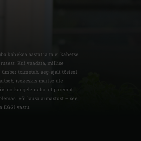
| Schweiz (Français)
ba kaheksa aastat ja ta ei kahetse
rusest. Kui vaadata, millise
z
ümber toimetab, aeg-ajalt tõsisel
itseb, isekeskis maitse üle
iis on kaugele näha, et paremat
olemas. Või lausa armastust – see
a EGGi vastu.