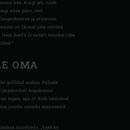
nesest hea. Kuigi jah, tuleb
 ongi eilne päev, sest
 laagerdamine ja erinevate
amine on läinud juba niivõrd
, isegi
boef à la tartar
’i tehakse juba
idest.“
LE OMA
ks grillitud maksa. Paljude
l järjekordsel kogukonna
d tagasi, aga ei! Kõik taldrikud
tse juurde, näiteks marineerid
i maksa muretseda. „Saab ka