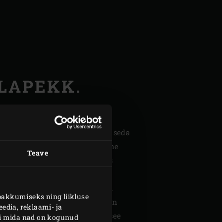
OLAPEKK.
ihtsa tooraine väärindamine. Ja seda
s EGG suudab nii lihtsa tooraine
Teave
utub seal nii heaks, lausa suus
ri-kolme kuu tagant nihelema
in kuus tükki ja kõik söödi ära
pakkumiseks ning liikluse
kan tükkideks. Siis on pekk külm
edia, reklaami- ja
ooraine ja nii hea tulemus, vot see
või mida nad on kogunud