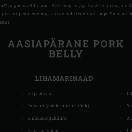
ras!“ julgustab Riho uusi EGGi-sõpru. „Iga kokk leiab ise, mis
t just nii peab tegema, siis see pole tegelikult õige. Sa pead
aaks.
AASIAPÄRANE PORK
BELLY
LIHAMARINAAD
3 spl oliiviõli
1 
Ingverit (pöidlasuurune tükk)
3 s
2 küüsaluguküünt
0,
3 spl sojakastet
1 d