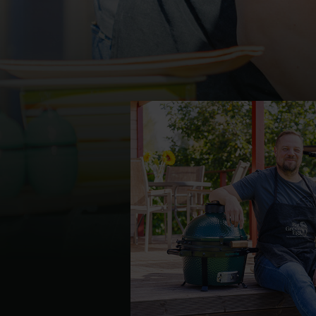
Denmark | Danmark
Estonia | Eesti
Finland | Suomi
France | France
Germany | Deutschland
Greece | Ελλάδα
Hungary | Magyarország