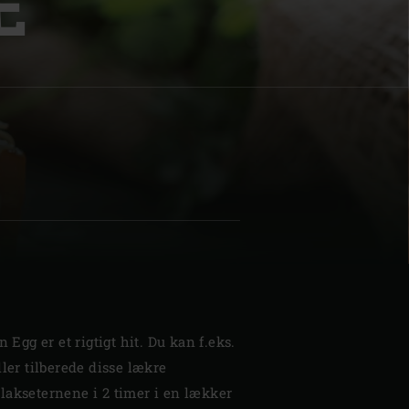
Æ
| Schweiz (français)
z
n Egg er et rigtigt hit. Du kan f.eks.
ller tilberede disse lækre
lakseternene i 2 timer i en lækker