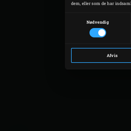
dryppe af.
dem, eller som de har indsamle
Tag grillplanken ud af EGG
Samtykkevalg
koriander.
Nødvendig
Afvis