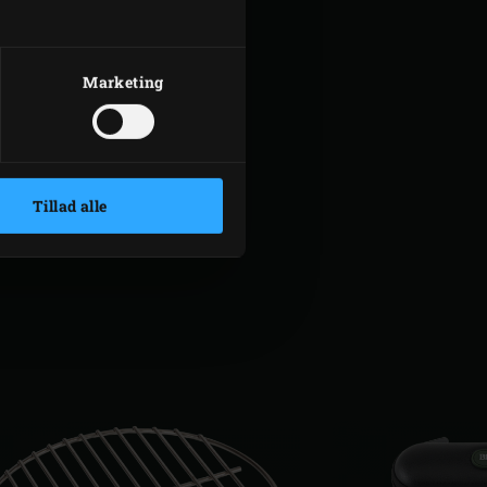
, forårsløg, syltet ingefær og
Marketing
Tillad alle