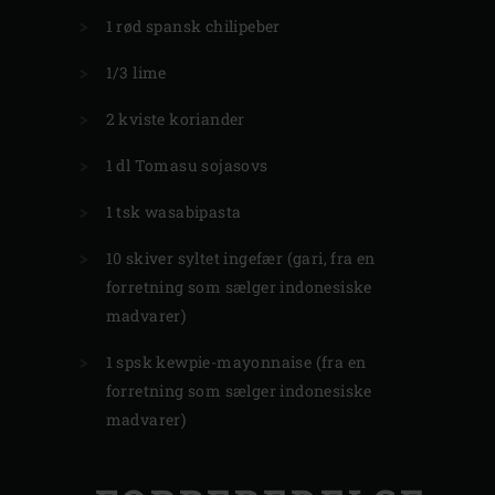
1 rød spansk chilipeber
1/3 lime
2 kviste koriander
1 dl Tomasu sojasovs
1 tsk wasabipasta
10 skiver syltet ingefær (gari, fra en
forretning som sælger indonesiske
madvarer)
1 spsk kewpie-mayonnaise (fra en
forretning som sælger indonesiske
madvarer)