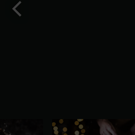
Forrige
dias