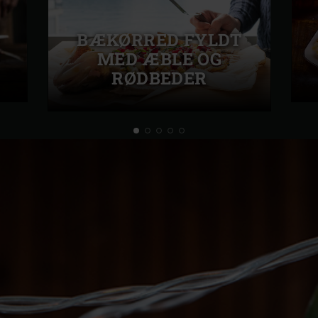
BÆKØRRED FYLDT
MED ÆBLE OG
RØDBEDER