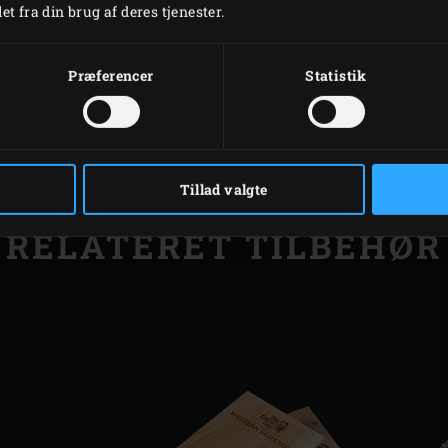
t fra din brug af deres tjenester.
’et, og sprøjt mayonnaisen over laksen. Garnér med chilipeber
Præferencer
Statistik
UDSKRIVE
Tillad valgte
RELATERET TILBEHØR