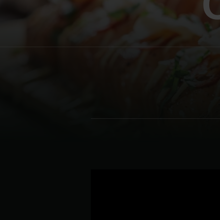
Denmark | Danmark
Estonia | Eesti
Finland | Suomi
France | France
Germany | Tyskland
Greece | Ελλάδα
Hungary | Magyarország