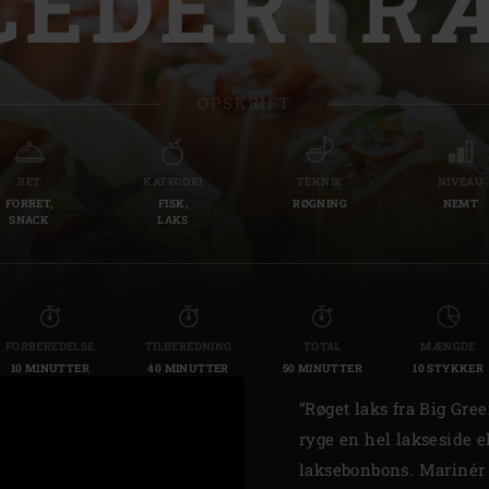
CEDERTR
Slovenia | Slovenija
Spanien | España
OPSKRIFT
Sweden | Sverige
Switzerland (fransk) 
RET
KATEGORI
TEKNIK
NIVEAU
FORRET,
FISK,
RØGNING
NEMT
Switzerland | Schwei
SNACK
LAKS
Turkey | Türkiye
FORBEREDELSE
TILBEREDNING
TOTAL
MÆNGDE
10 MINUTTER
40 MINUTTER
50 MINUTTER
10 STYKKER
“Røget laks fra Big Gree
ryge en hel lakseside e
laksebonbons. Marinér 