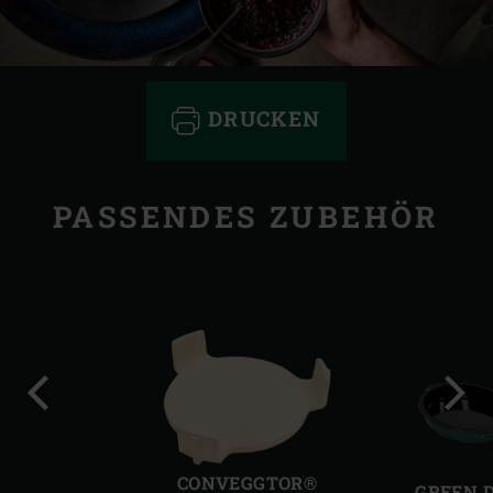
DRUCKEN
PASSENDES ZUBEHÖR
Vorherige
Näch
Folie
Folie
CONVEGGTOR®
GREEN 