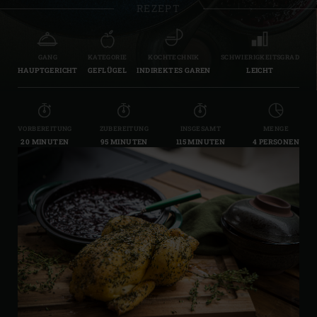
REZEPT
GANG
KATEGORIE
KOCHTECHNIK
SCHWIERIGKEITSGRAD
HAUPTGERICHT
GEFLÜGEL
INDIREKTES GAREN
LEICHT
VORBEREITUNG
ZUBEREITUNG
INSGESAMT
MENGE
20 MINUTEN
95 MINUTEN
115 MINUTEN
4 PERSONEN