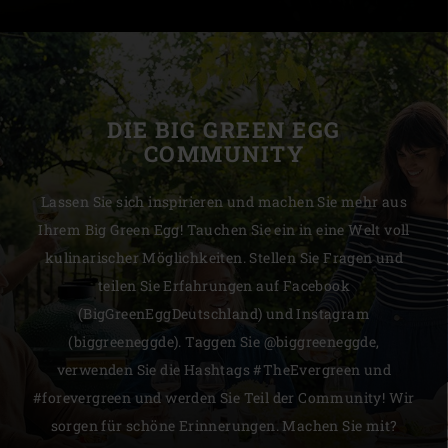
DIE BIG GREEN EGG
COMMUNITY
Lassen Sie sich inspirieren und machen Sie mehr aus
Ihrem Big Green Egg! Tauchen Sie ein in eine Welt voll
kulinarischer Möglichkeiten. Stellen Sie Fragen und
teilen Sie Erfahrungen auf Facebook
(BigGreenEggDeutschland) und Instagram
(biggreeneggde). Taggen Sie @biggreeneggde,
verwenden Sie die Hashtags #TheEvergreen und
#forevergreen und werden Sie Teil der Community! Wir
sorgen für schöne Erinnerungen. Machen Sie mit?