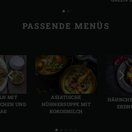
PASSENDE MENÜS
Vorherige
Näch
Folie
Folie
LN MIT
ASIATISCHE
HÄHNCHEN
NCHEN UND
HÜHNERSUPPE MIT
RDNU
AS
KOKOSMILCH