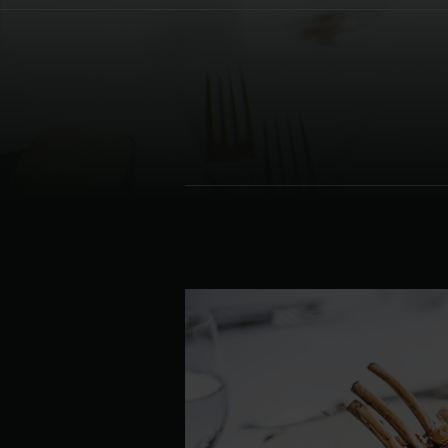
Denmark | Danmark
Estonia | Eesti
Finland | Suomi
France | France
Germany | Deutschland
Greece | Ελλάδα
Hungary | Magyarország