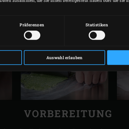
Daten zusammen, die Sie ihnen bereitgestellt haben oder die sie
GARNIERUNG
1 Zehe gerösteter frischer Knoblauch
Präferenzen
Statistiken
12 Zweige Brunnenkresse
Auswahl erlauben
VORBEREITUNG