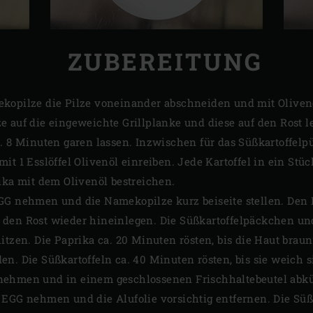
ZUBEREITUNG
kopilze die Pilze voneinander abschneiden und mit Olivenöl
e auf die eingeweichte Grillplanke und diese auf den Rost 
a. 8 Minuten garen lassen. Inzwischen für das Süßkartoffelp
it 1 Esslöffel Olivenöl einreiben. Jede Kartoffel in ein Stüc
ika mit dem Olivenöl bestreichen.
EGG nehmen und die Namekopilze kurz beiseite stellen. Den
den Rost wieder hineinlegen. Die Süßkartoffelpäckchen und
itzen. Die Paprika ca. 20 Minuten rösten, bis die Haut braun
n. Die Süßkartoffeln ca. 40 Minuten rösten, bis sie weich s
nehmen und in einem geschlossenen Frischhaltebeutel abkü
EGG nehmen und die Alufolie vorsichtig entfernen. Die Süßk