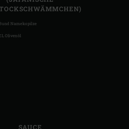
STOCKSCHWÄMMCHEN)
Bund Namekopilze
EL Olivenöl
SAUCE