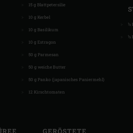
15 g Blattpetersilie
10 g Kerbel
½ 
10 g Basilikum
½ 
10 g Estragon
50 g Parmesan
50 g weiche Butter
50 g Panko (japanisches Paniermehl)
12 Kirschtomaten
REE
GERÖSTETE