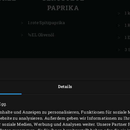
PAPRIKA
1 
1 rote Spitzpaprika
1 
½ EL Olivenöl
1 
3 
1 
1 
50
Details
20
Egg.
halte und Anzeigen zu personalisieren, Funktionen für soziale
Website zu analysieren. Außerdem geben wir Informationen zu I
r soziale Medien, Werbung und Analysen weiter. Unsere Partner 