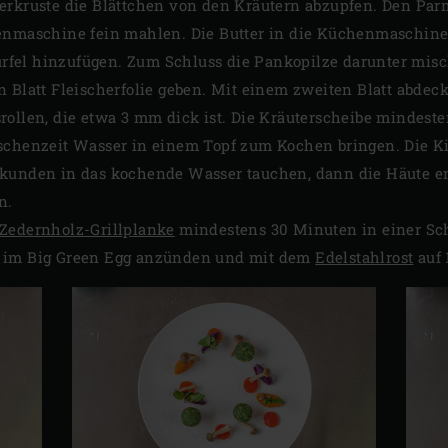
erkruste die Blättchen von den Kräutern abzupfen. Den Par
enmaschine fein mahlen. Die Butter in die Küchenmaschine
fel hinzufügen. Zum Schluss die Pankopilze darunter mis
n Blatt Fleischerfolie geben. Mit einem zweiten Blatt abdec
rollen, die etwa 3 mm dick ist. Die Kräuterscheibe mindeste
ischenzeit Wasser in einem Topf zum Kochen bringen. Die 
kunden in das kochende Wasser tauchen, dann die Häute en
n.
Zedernholz-Grillplanke
mindestens 30 Minuten in einer Sc
im Big Green Egg anzünden und mit dem
Edelstahlrost
auf 