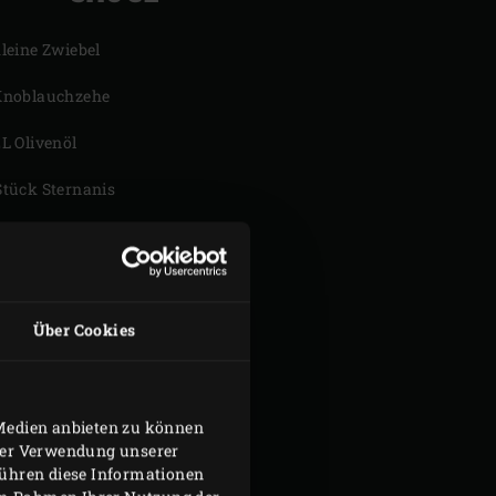
kleine Zwiebel
Knoblauchzehe
EL Olivenöl
Stück Sternanis
Zweig Thymian
Zweig Rosmarin
 ml Rotwein
Über Cookies
0 ml Kalbsfond
 Medien anbieten zu können
hrer Verwendung unserer
führen diese Informationen