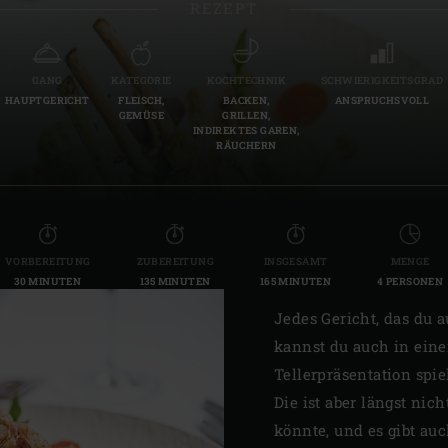
REZEPT
Slovenia | Slovenija
Spain | España
GANG
KATEGORIE
KOCHTECHNIK
SCHWIERIGKEITSGRAD
HAUPTGERICHT
FLEISCH,
BACKEN,
ANSPRUCHSVOLL
Sweden | Sverige
GEMÜSE
GRILLEN,
INDIREKTES GAREN,
RÄUCHERN
Switzerland (French) 
Switzerland | Schwei
Turkey | Türkiye
VORBEREITUNG
ZUBEREITUNG
INSGESAMT
MENGE
30 MINUTEN
135 MINUTEN
165 MINUTEN
4 PERSONEN
Jedes Gericht, das du a
kannst du auch in eine
Tellerpräsentation spie
Die ist aber längst nic
könnte, und es gibt au