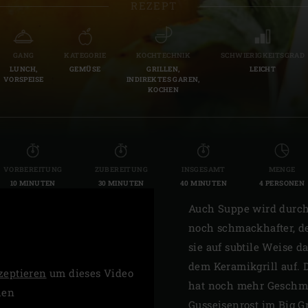
REZEPT
Slovenia | Slovenija
Spain | España
GANG
KATEGORIE
KOCHTECHNIK
SCHWIERIGKEITSGRAD
LUNCH,
GEMÜSE
GRILLEN,
LEICHT
Sweden | Sverige
VORSPEISE
INDIREKTES GAREN,
KOCHEN
Switzerland (French) 
Switzerland | Schwei
Turkey | Türkiye
VORBEREITUNG
ZUBEREITUNG
INSGESAMT
MENGE
10 MINUTEN
30 MINUTEN
40 MINUTEN
4 PERSONEN
Auch Suppe wird durch
noch schmackhafter, d
sie auf subtile Weise 
dem Keramikgrill auf. 
zeptieren
um dieses Video
hat noch mehr Geschma
hen
Gusseisenrost im Big G