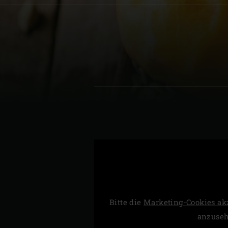
Denmark | Danmark
Estonia | Eesti
Finland | Suomi
France | France
Germany | Deutschland
Greece | Ελλάδα
Hungary | Magyarország
Bitte die
Marketing-Cookies ak
anzuse