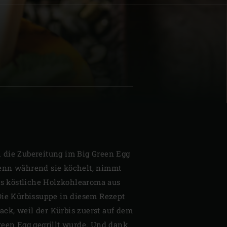
| Schweiz (Français)
z
 die Zubereitung im Big Green Egg
enn während sie köchelt, nimmt
das köstliche Holzkohlearoma aus
Die Kürbissuppe in diesem Rezept
ck, weil der Kürbis zuerst auf dem
reen Egg gegrillt wurde. Und dank