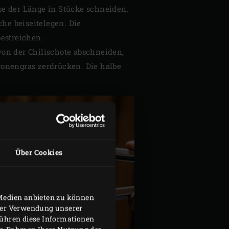
se der Länge in Stücke schneiden.
he beiseitelegen. Die
bestreichen.
von der Chilischote abschneiden,
ronengras zerdrücken. Die halbe
Über Cookies
 Medien anbieten zu können
hrer Verwendung unserer
führen diese Informationen