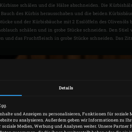
Kürbisse schälen und die Hälse abschneiden. Die Kürbishäl
Bauch des Kürbis herausschaben und die beiden Kürbisbäuc
tücke und der Kürbisbäuche mit 2 Esslöffeln des Olivenöls 
oblauch schälen und in grobe Stücke schneiden. Den Stiel 
n und das Fruchtfleisch in grobe Stücke schneiden. Das Zit
Details
Egg.
halte und Anzeigen zu personalisieren, Funktionen für soziale
Website zu analysieren. Außerdem geben wir Informationen zu I
r soziale Medien, Werbung und Analysen weiter. Unsere Partner 