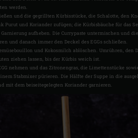
lten werden.
ießen und die gegrillten Kürbisstücke, die Schalotte, den K
ruk Purut und Koriander zufügen; die Kürbisbäuche für das S
e Garnierung aufheben. Die Currypaste untermischen und di
hren und danach immer den Deckel des EGGs schließen.
emüsebouillon und Kokosmilch ablöschen. Umrühren, den D
ten ziehen lassen, bis der Kürbis weich ist.
GG nehmen und das Zitronengras, die Limettenstücke sowie
einem Stabmixer pürieren. Die Hälfte der Suppe in die aus
nd mit dem beiseitegelegten Koriander garnieren.