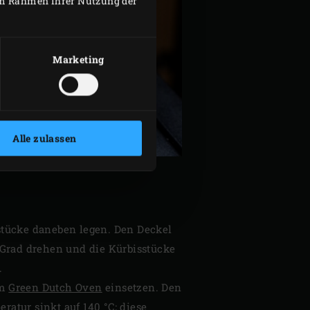
 im Rahmen Ihrer Nutzung der
Marketing
Alle zulassen
stücke daneben legen. Den Deckel
 Grad drehen und die Kürbisstücke
.
em
Green Dutch Oven
einsetzen. Den
atur sinkt auf 140 °C; diese