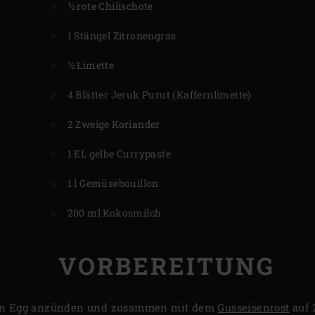
½ rote Chilischote
1 Stängel Zitronengras
½ Limette
4 Blätter Jeruk Purut (Kaffernlimette)
2 Zweige Koriander
1 EL gelbe Currypaste
1 l Gemüsebouillon
200 ml Kokosmilch
VORBEREITUNG
en Egg anzünden und zusammen mit dem
Gusseisenrost
auf 