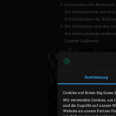
Inzwischen die Butternut-
Die Samenleisten aus dem 
Schnittflächen der Kürbiss
Die Schalotten und den Kn
die Samenstränge entferne
Limette halbieren.
Zustimmung
Cookies auf ihrem Big Green 
Wir verwenden Cookies, um In
und die Zugriffe auf unsere 
Website an unsere Partner fü