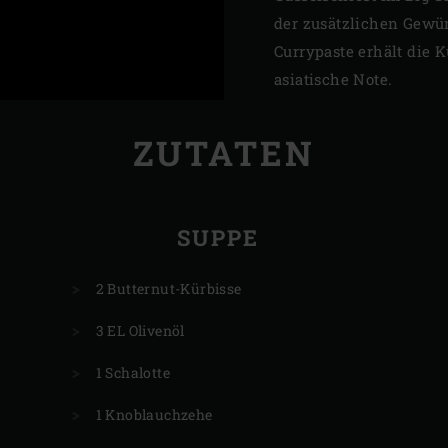
der zusätzlichen Gewür
Currypaste erhält die 
asiatische Note.
ZUTATEN
SUPPE
2 Butternut-Kürbisse
3 EL Olivenöl
1 Schalotte
1 Knoblauchzehe