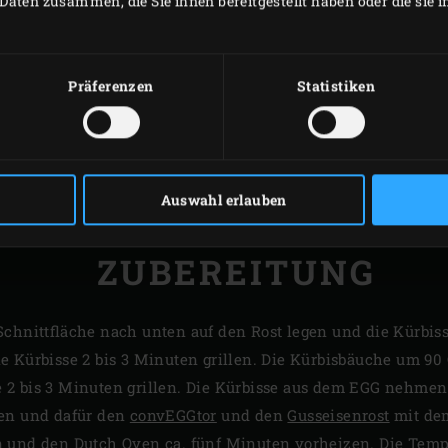
Daten zusammen, die Sie ihnen bereitgestellt haben oder die sie
Präferenzen
Statistiken
Auswahl erlauben
ZUBEREITUNG
Schnittfläche nach unten auf den Rost legen und die Kürbis
e Kürbisse 2 bis 3 Minuten grillen. Die Kürbisbäuche um 90
 2 bis 3 Minuten grillen. Die Kürbisse aus dem EGG nehmen
nen und dafür den
convEGGtor
und den
Gusseisenrost
mit d
 und den Dutch Oven ca. fünf Minuten vorheizen. Die Temper