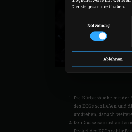
möglicherweise mit weiteren 
Dienste gesammelt haben.
Einwilligungsauswahl
Notwendig
Ablehnen
Die Kürbisbäuche mit der 
des EGGs schließen und di
umdrehen, danach weitere
Den Gusseisenrost entfer
Deckel des EGGs schließen