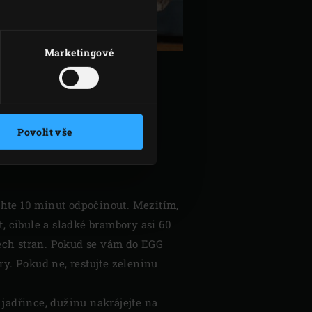
Marketingové
é
Povolit vše
te nejvýše 6 minut a červené
echte 10 minut odpočinout. Mezitím,
t, cibule a sladké brambory asi 60
šech stran. Pokud se vám do EGG
ry. Pokud ne, restujte zeleninu
 jadřince, dužinu nakrájejte na