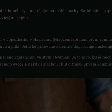
ladké brambory a nakrájejte na malé kousky. Smíchejte s papr
olivovým olejem.
 v Jopenkerku v Haarlemu (Nizozemsko) nám pivní sommeli
va a jídla. Jelle ke grilované zelenině doporučuje následují
 pečenou zeleninou ve stylu caveman. Je to pivo, které neo
ralého ovoce a někdy i sladkou chuť citrusů. Skvělá kombina