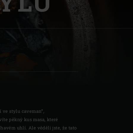
YLU
| Schweiz (Français)
z
í ve stylu caveman”,
íte pěkný kus masa, které
havém uhlí. Ale věděli jste, že tato