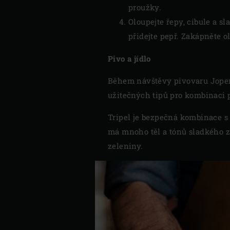
proužky.
Oloupejte řepy, cibule a s
přidejte pepř. Zakápněte 
Pivo a jídlo
Během návštěvy pivovaru Jopen
užitečných tipů pro kombinaci pi
Tripel je bezpečná kombinace s
má mnoho těl a tónů sladkého z
zeleniny.