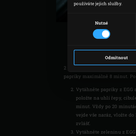
používáte jejich služby.
Výběr
souhlasu
Nutné
Nejprve položte červené a
Odmítnout
2 minuty tak, aby zčernaly a vy
papriky maximálně 8 minut. Po 
Vytáhněte papriky z EGG a 
položte na uhlí řepy, cibu
minut. Vždy po 20 minutác
vejde vše naráz, vložte do
zvlášť.
Vytáhněte zeleninu z EGG a