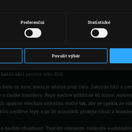
Preferenční
Statistické
VAŘENÍ
 špičaté papriky na žhavé uhlí. Papriky mírně otáčejte každ
Povolit výběr
tvořily se puchýřky na všech stranách. Špičaté papriky peč
každé akci zavřete víko EGG.
dejte do mísy, která je odolná proti žáru. Zakryjte fólií a n
le a sladké brambory. Řepy nechte přibližně 80 minut restova
h opatrně všechnu zeleninu otočte tak, aby se opekla ze v
 EGG nejdříve řepy a po 20 minutách přidejte cibuli a brambo
 nechte chládnout. Papriky oloupejte, rozkrojte a odstraňte