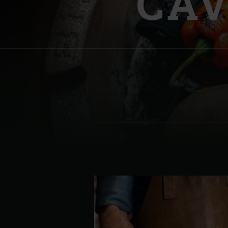
CA
Denmark | Danmark
Estonia | Eesti
Finland | Suomi
France | France
Germany | Deutschland
Greece | Ελλάδα
Hungary | Magyarország