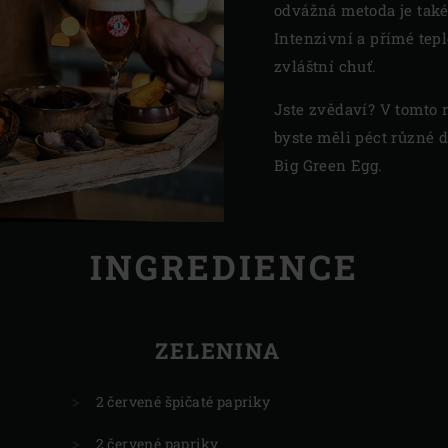
odvážná metoda je také
Intenzivní a přímé tep
zvláštní chuť.
Jste zvědaví? V tomto r
byste měli péct různé
Big Green Egg.
INGREDIENCE
ZELENINA
2 červené špičaté papriky
2 červené papriky