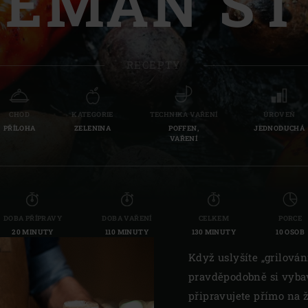
VEMAN ST
Slovenia | Slovenija
Spain | España
RECEPTY
Sweden | Sverige
Switzerland (French) 
CHOD
KATEGORIE
TECHNIKA VAŘENÍ
ÚROVEŇ
PŘÍLOHA
ZELENINA
POFFEN,
JEDNODUCHÁ
Switzerland | Schwei
VAŘENÍ
Turkey | Türkiye
DOBA PŘÍPRAVY
DOBA VAŘENÍ
CELKEM
PORCE
20 MINUTY
110 MINUTY
130 MINUTY
10 OSOB
Když uslyšíte „grilován
pravděpodobně si vybav
připravujete přímo na ž